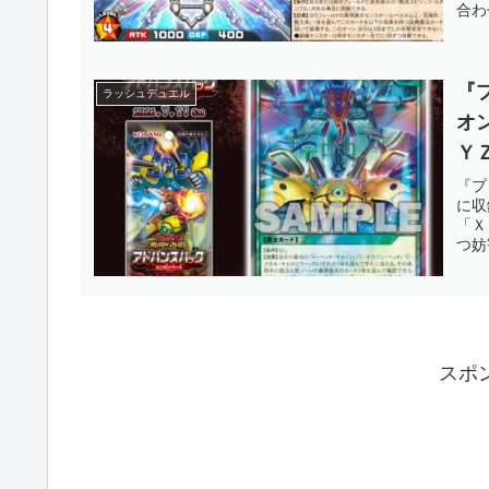
合わ
エル
『
ラッシュデュエル
オ
Ｙ
ポ
『プ
に収
【
「Ｘ
つ妨
スポ