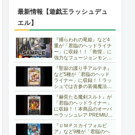
1弾は「マギストス」と
「エンディミオン」が選出
最新情報【遊戯王ラッシュデュ
されています！！【遊戯王
OCG】
エル】
『捕らわれの竜姫』など4
重が「君臨のヘッドライナ
ー」に収録！！「救惺」に
強力なフュージョンモンス
ターとサポーターが登
『聖寂の護り手アルテネ』
場！！性能の高さはもちろ
など5種が「君臨のヘッド
ん、イラストから推察され
ライナー」に収録！！ラッ
る背景ストーリーも興味深
シュでは古参の装備魔法
い……。【遊戯王ラッシュ
『アルテネの加護』がテー
デュエル】
『赫奕たる魔剣スルト』が
マ化！！3種のユニオンが
「君臨のヘッドライナー」
存在し、天使族では汎用的
に収録！！本商品のオーバ
なサポーターとなります
ーラッシュレア PREMIUM
ね！！【遊戯王ラッシュデ
BLACK Ver.枠！！初の下級
ュエル】
『ＵＭＰスカイフォルビ
モンスターで、「ヘルシ
ア』など9種が「君臨のヘ
ィ」と相性抜群なバウンス