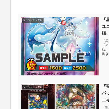
『
ラッシュデュエル
ユ
様
あ
『星
「ア
す
様、
書き
ル】
『
ラッシュデュエル
パ
エ
ル
『聖