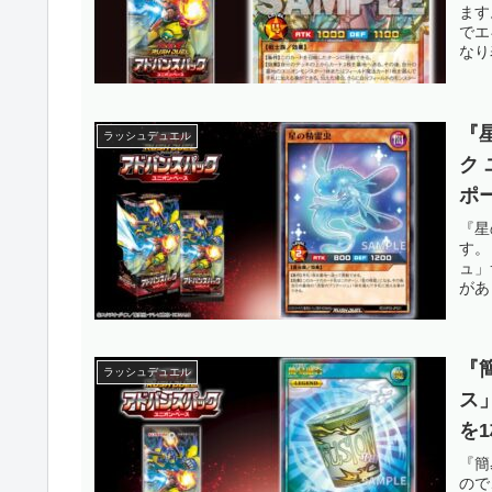
ます
戯
でエ
なり
『
ラッシュデュエル
ク
ポ
て
『星
す。
ラ
ュ」
があ
『
ラッシュデュエル
ス
を
無
『簡
ので