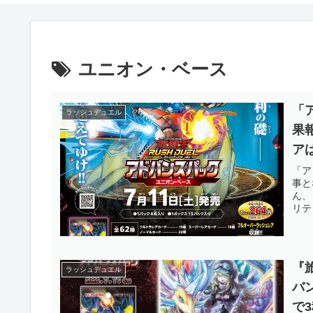
ユニオン・ベース
「
ラッシュデュエル
果
ア
ガ
「ア
事と
ね
ん、
リテ
『
ラッシュデュエル
バ
で