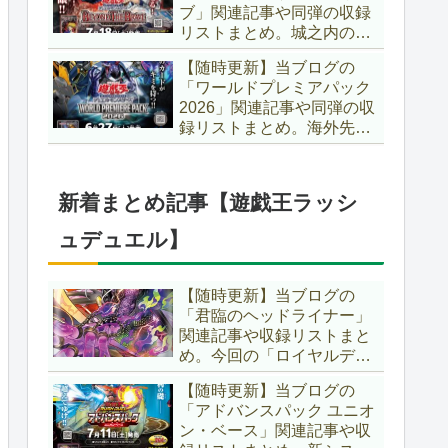
ブ」関連記事や同弾の収録
た、「ドミナス」などの豪
リストまとめ。城之内のカ
華再録にも注目ですね～。
ードたちが『時の黒魔術
【遊戯王OCG】
【随時更新】当ブログの
師』関連となってリメイ
「ワールドプレミアパック
ク！！さらに、「Ｄ－ＨＥ
2026」関連記事や同弾の収
ＲＯ」の『幽獄の時計塔』
録リストまとめ。海外先行
も待望のリメイクです！！
カードが例年より早く来
【遊戯王OCG】
日！！ゴースト骨塚をイメ
ージした『リビングデッド
新着まとめ記事【遊戯王ラッシ
の呼び声』関連に注目が集
まっていますね～。【遊戯
ュデュエル】
王OCG】
【随時更新】当ブログの
「君臨のヘッドライナー」
関連記事や収録リストまと
め。今回の「ロイヤルデモ
ンズ」は相手モンスターを
【随時更新】当ブログの
リリース！！また、新テー
「アドバンスパック ユニオ
マとして「救惺」、「ヘル
ン・ベース」関連記事や収
シィ」、「ゴエゴエ」も登