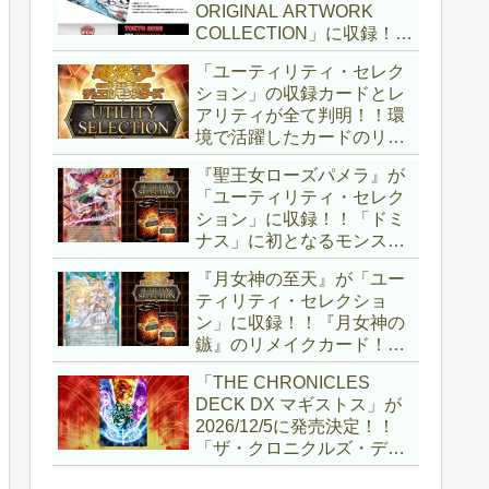
ORIGINAL ARTWORK
COLLECTION」に収録！！
3回の攻撃と除去、強固な
「ユーティリティ・セレク
耐性と、正しく『強靭！無
ション」の収録カードとレ
敵！最強！』な「ブルーア
アリティが全て判明！！環
イズ」が登場です！！【遊
境で活躍したカードのリメ
戯王OCG】
イクが多数収録！！調整版
『聖王女ローズパメラ』が
『墓穴の指名者』や「ドミ
「ユーティリティ・セレク
ナス」の少女のカード化な
ション」に収録！！「ドミ
ど、注目要素が満載ですね
ナス」に初となるモンスタ
～。【遊戯王OCG】
ーが登場！！『聖王の粉
『月女神の至天』が「ユー
砕』や『列王詩篇』に描か
ティリティ・セレクショ
れていた少女で、実際にこ
ン」に収録！！『月女神の
の2種を強力にサポートし
鏃』のリメイクカード！！
ていますね！！【遊戯王
選出傾向が読めなくなりま
OCG】
「THE CHRONICLES
したが、後攻向けとは言え
DECK DX マギストス」が
無効化範囲の広がった『墓
2026/12/5に発売決定！！
穴の指名者』はめちゃくち
「ザ・クロニクルズ・デッ
ゃ強力ですね！？【遊戯王
キ」がリニューアル！！第
OCG】