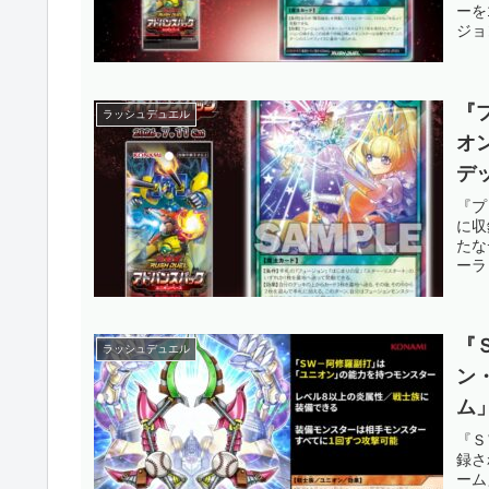
か
ーを
ジョ
ル】
『
ラッシュデュエル
オ
デ
フ
『プ
に収
王
たな
ーラ
『
ラッシュデュエル
ン
ム
点
『Ｓ
録さ
ね
ーム