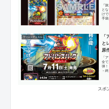
愛
『旅
とな
【
けで
手袋
「
ラッシュデュエル
と
原
『
「ア
全て
王
弾！
－終
スポ