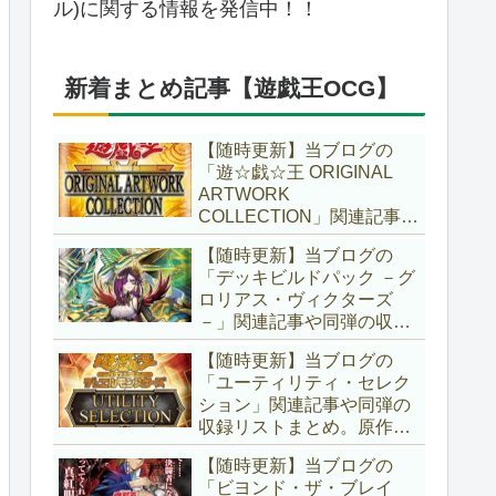
ル)に関する情報を発信中！！
新着まとめ記事【遊戯王OCG】
【随時更新】当ブログの
「遊☆戯☆王 ORIGINAL
ARTWORK
COLLECTION」関連記事や
同弾の収録リストまとめ。
【随時更新】当ブログの
マンガスタイルとオーバー
「デッキビルドパック －グ
フレームに焦点を当てた新
ロリアス・ヴィクターズ
商品！！また、原作のモン
－」関連記事や同弾の収録
スターもリメイクされてい
リストまとめ。効果を持た
ます！！【遊戯王OCG】
【随時更新】当ブログの
ない古のモンスターを使役
「ユーティリティ・セレク
する儀式テーマ「セネト」
ション」関連記事や同弾の
に加え、「レイズ・ムー
収録リストまとめ。原作の
ン」や「異解△」も登
名シーンや懐かしの人気モ
場！！【遊戯王OCG】
【随時更新】当ブログの
ンスターをイメージした新
「ビヨンド・ザ・ブレイ
規カードが多数登場！！ま