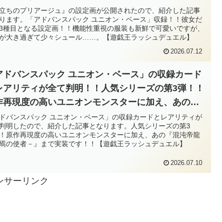
いですが、手袋が大き過ぎて少々シュール……。
立ちのプリアージュ』の設定画が公開されたので、紹介した記事
ります。「アドバンスパック ユニオン・ベース」収録！！彼女だ
遊戯王ラッシュデュエル】
3種目となる設定画！！機能性重視の服装も新鮮で可愛いですが、
が大き過ぎて少々シュール……。【遊戯王ラッシュデュエル】
2026.07.12
アドバンスパック ユニオン・ベース」の収録カード
レアリティが全て判明！！人気シリーズの第3弾！！
作再現度の高いユニオンモンスターに加え、あの
混沌帝龍 －終焉の使者－』まで実装です！！【遊戯
ドバンスパック ユニオン・ベース」の収録カードとレアリティが
判明したので、紹介した記事となります。人気シリーズの第3
ラッシュデュエル】
！原作再現度の高いユニオンモンスターに加え、あの『混沌帝龍
焉の使者－』まで実装です！！【遊戯王ラッシュデュエル】
2026.07.10
ンサーリンク