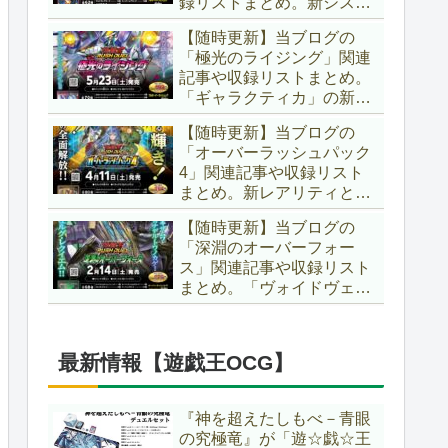
録リストまとめ。新システ
場です！！【遊戯王ラッシ
ム「ユニオンフュージョ
ュデュエル】
【随時更新】当ブログの
ン」の登場により、ようや
「極光のライジング」関連
く原作さながらの「ＸＹ
記事や収録リストまとめ。
Ｚ」が使用可能となりまし
「ギャラクティカ」の新た
た！！【遊戯王ラッシュデ
なフュージョンモンスター
ュエル】
【随時更新】当ブログの
やイラスト違い、「報道」
「オーバーラッシュパック
の強化に加え、幻竜族の新
4」関連記事や収録リスト
テーマ「纏竜」も登場で
まとめ。新レアリティとし
す！！【遊戯王ラッシュデ
てフルオーバーラッシュレ
ュエル】
【随時更新】当ブログの
ア仕様が初登場！！そし
「深淵のオーバーフォー
て、OCGの大人気テーマ
ス」関連記事や収録リスト
「霊使い」も同時に実装さ
まとめ。「ヴォイドヴェル
れています！！【遊戯王ラ
グ」や「夢中」、「ラ
ッシュデュエル】
ヴ」、「いとをかし」、
「コスモス姫」などの人気
最新情報【遊戯王OCG】
テーマ強化に加え、「冥
跡」もテーマ化です！！
【遊戯王ラッシュデュエ
『神を超えたしもべ－青眼
ル】
の究極竜』が「遊☆戯☆王