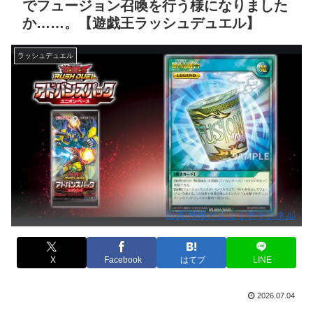
でフュージョン召喚を行う様になりました
か……。【遊戯王ラッシュデュエル】
ラッシュデュエル
出典:博多どんよくチャンネル
X
Facebook
はてブ
LINE
2026.07.04