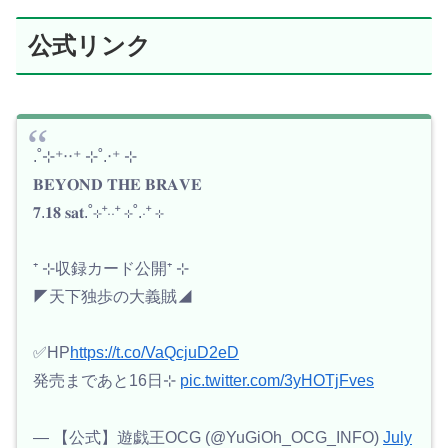
公式リンク
.˚⊹⁺‧‧⁺ ⊹˚.‧⁺ ⊹
𝐁𝐄𝐘𝐎𝐍𝐃 𝐓𝐇𝐄 𝐁𝐑𝐀𝐕𝐄
𝟕.𝟏𝟖 𝐬𝐚𝐭.˚⊹⁺‧‧⁺ ⊹˚.‧⁺ ⊹
⁺ ⊹収録カード公開⁺ ⊹
◤天下独歩の大義賊◢
✅HP
https://t.co/VaQcjuD2eD
発売まであと16日⊹
pic.twitter.com/3yHOTjFves
— 【公式】遊戯王OCG (@YuGiOh_OCG_INFO)
July