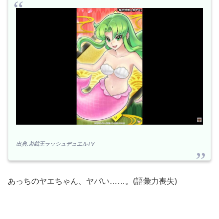
出典:遊戯王ラッシュデュエルTV
あっちのヤエちゃん、ヤバい……。(語彙力喪失)