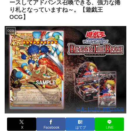
ースしてアドバンス召喚できる、強力な捲
り札となっていますね～。【遊戯王
OCG】
OCG
出典:【公式】遊戯王OCG
X
Facebook
はてブ
LINE