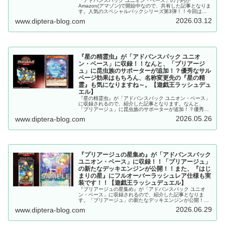
「アドバンスパック ユニオン・ベース」の予約が
Amazon(アマゾン)で開始中なので、共有した記事となりま
す。人気のスペシャルパックシリーズ第3弾！！今回はユ
ニオンモンスターが実装です！！2026/7/11に発売予
2026.03.12
www.diptera-blog.com
定！！【遊戯王ラッシュデュエル】
『星の精霊虫』が「アドバンスパック ユニオ
ン・ベース」に収録！！なんと、「プリアージ
ュ」に昆虫族のサポーターが追加！？優秀なサル
ベージ効果はもちろん、名称変更先の『星の精
霊』も気になりますね～。【遊戯王ラッシュデュ
エル】
『星の精霊虫』が「アドバンスパック ユニオン・ベース」
に収録されるので、紹介した記事となります。なんと、
「プリアージュ」に昆虫族のサポーターが追加！？優秀な
サルベージ効果はもちろん、名称変更先の『星の精霊』も
2026.05.26
www.diptera-blog.com
気になりますね～。【遊戯王ラッシュデュエル】
『プリアージュの星集め』が「アドバンスパック
ユニオン・ベース」に収録！！「プリアージュ」
の新たなデッキエンジンが公開！！また、『はじ
まりの星』にフルオーバーラッシュレア仕様も実
装です！！【遊戯王ラッシュデュエル】
『プリアージュの星集め』が「アドバンスパック ユニオ
ン・ベース」に収録されるので、紹介した記事となりま
す。「プリアージュ」の新たなデッキエンジンが公開！！
また、『はじまりの星』にフルオーバーラッシュレア仕様
2026.06.29
www.diptera-blog.com
も実装です！！【遊戯王ラッシュデュエル】