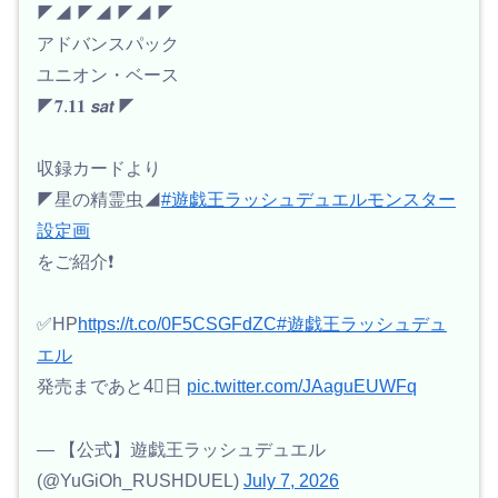
◤◢ ◤◢ ◤◢ ◤
アドバンスパック
ユニオン・ベース
◤𝟕.𝟏𝟏 𝙨𝙖𝙩 ◤
収録カードより
◤星の精霊虫◢
#遊戯王ラッシュデュエルモンスター
設定画
をご紹介❗️
✅HP
https://t.co/0F5CSGFdZC
#遊戯王ラッシュデュ
エル
発売まであと4⃣日
pic.twitter.com/JAaguEUWFq
— 【公式】遊戯王ラッシュデュエル
(@YuGiOh_RUSHDUEL)
July 7, 2026