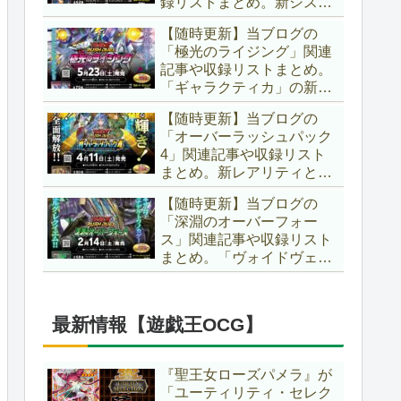
録リストまとめ。新システ
場です！！【遊戯王ラッシ
ム「ユニオンフュージョ
ュデュエル】
【随時更新】当ブログの
ン」の登場により、ようや
「極光のライジング」関連
く原作さながらの「ＸＹ
記事や収録リストまとめ。
Ｚ」が使用可能となりまし
「ギャラクティカ」の新た
た！！【遊戯王ラッシュデ
なフュージョンモンスター
ュエル】
【随時更新】当ブログの
やイラスト違い、「報道」
「オーバーラッシュパック
の強化に加え、幻竜族の新
4」関連記事や収録リスト
テーマ「纏竜」も登場で
まとめ。新レアリティとし
す！！【遊戯王ラッシュデ
てフルオーバーラッシュレ
ュエル】
【随時更新】当ブログの
ア仕様が初登場！！そし
「深淵のオーバーフォー
て、OCGの大人気テーマ
ス」関連記事や収録リスト
「霊使い」も同時に実装さ
まとめ。「ヴォイドヴェル
れています！！【遊戯王ラ
グ」や「夢中」、「ラ
ッシュデュエル】
ヴ」、「いとをかし」、
「コスモス姫」などの人気
最新情報【遊戯王OCG】
テーマ強化に加え、「冥
跡」もテーマ化です！！
【遊戯王ラッシュデュエ
『聖王女ローズパメラ』が
ル】
「ユーティリティ・セレク