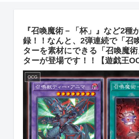
『召喚魔術－「杯」』など2種
録！！なんと、2弾連続で「召
ターを素材にできる「召喚魔術
ターが登場です！！【遊戯王O
OCG