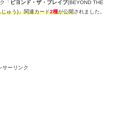
ック「
ビヨンド・ザ・ブレイブ
(BEYOND THE
んじゅう)」関連カード
2種
が公開
されました。
ンサーリンク