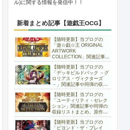
ル)に関する情報を発信中！！
新着まとめ記事【遊戯王OCG】
【随時更新】当ブログの
「遊☆戯☆王 ORIGINAL
ARTWORK
COLLECTION」関連記事や
同弾の収録リストまとめ。
【随時更新】当ブログの
マンガスタイルとオーバー
「デッキビルドパック －グ
フレームに焦点を当てた新
ロリアス・ヴィクターズ
商品！！また、原作のモン
－」関連記事や同弾の収録
スターもリメイクされてい
リストまとめ。効果を持た
ます！！【遊戯王OCG】
【随時更新】当ブログの
ない古のモンスターを使役
「ユーティリティ・セレク
する儀式テーマ「セネト」
ション」関連記事や同弾の
に加え、「レイズ・ムー
収録リストまとめ。原作の
ン」や「異解△」も登
名シーンや懐かしの人気モ
場！！【遊戯王OCG】
【随時更新】当ブログの
ンスターをイメージした新
「ビヨンド・ザ・ブレイ
規カードが多数登場！！ま