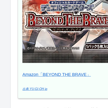
Amazon「BEYOND THE BRAVE」
出典:YU-GI-OH.jp