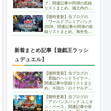
ブ」関連記事や同弾の収録
た、「ドミナス」などの豪
リストまとめ。城之内のカ
華再録にも注目ですね～。
ードたちが『時の黒魔術
【遊戯王OCG】
【随時更新】当ブログの
師』関連となってリメイ
「ワールドプレミアパック
ク！！さらに、「Ｄ－ＨＥ
2026」関連記事や同弾の収
ＲＯ」の『幽獄の時計塔』
録リストまとめ。海外先行
も待望のリメイクです！！
カードが例年より早く来
【遊戯王OCG】
日！！ゴースト骨塚をイメ
ージした『リビングデッド
新着まとめ記事【遊戯王ラッシ
の呼び声』関連に注目が集
まっていますね～。【遊戯
ュデュエル】
王OCG】
【随時更新】当ブログの
「君臨のヘッドライナー」
関連記事や収録リストまと
め。今回の「ロイヤルデモ
ンズ」は相手モンスターを
【随時更新】当ブログの
リリース！！また、新テー
「アドバンスパック ユニオ
マとして「救惺」、「ヘル
ン・ベース」関連記事や収
シィ」、「ゴエゴエ」も登