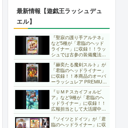
仕様に合わせた特別ルール
でしたし、それを再現する
最新情報【遊戯王ラッシュデュ
のかな？【遊戯王OCG】
エル】
『聖寂の護り手アルテネ』
など5種が「君臨のヘッド
ライナー」に収録！！ラッ
シュでは古参の装備魔法
『アルテネの加護』がテー
『赫奕たる魔剣スルト』が
マ化！！3種のユニオンが
「君臨のヘッドライナー」
存在し、天使族では汎用的
に収録！！本商品のオーバ
なサポーターとなります
ーラッシュレア PREMIUM
ね！！【遊戯王ラッシュデ
BLACK Ver.枠！！初の下級
ュエル】
『ＵＭＰスカイフォルビ
モンスターで、「ヘルシ
ア』など9種が「君臨のヘ
ィ」と相性抜群なバウンス
ッドライナー」に収録！！
効果持ちです！！【遊戯王
広報担当として大活躍中の
ラッシュデュエル】
『ラワン冒険隊』がテーマ
『ソイツとドイツ』が「君
化！！まさかのユニオンテ
臨のヘッドライナー」に収
ーマですし、関連カードも