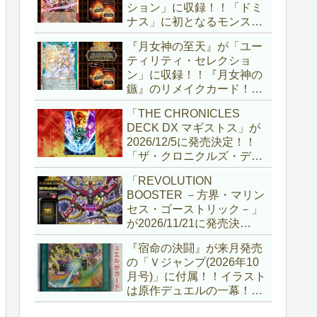
ション」に収録！！「ドミ
ナス」に初となるモンスタ
ーが登場！！『聖王の粉
『月女神の至天』が「ユー
砕』や『列王詩篇』に描か
ティリティ・セレクショ
れていた少女で、実際にこ
ン」に収録！！『月女神の
の2種を強力にサポートし
鏃』のリメイクカード！！
ていますね！！【遊戯王
選出傾向が読めなくなりま
OCG】
「THE CHRONICLES
したが、後攻向けとは言え
DECK DX マギストス」が
無効化範囲の広がった『墓
2026/12/5に発売決定！！
穴の指名者』はめちゃくち
「ザ・クロニクルズ・デッ
ゃ強力ですね！？【遊戯王
キ」がリニューアル！！第
OCG】
「REVOLUTION
1弾は「マギストス」と
BOOSTER －方界・マリン
「エンディミオン」が選出
セス・ゴーストリック－」
されています！！【遊戯王
が2026/11/21に発売決
OCG】
定！！「レボリューション
『宿命の決闘』が来月発売
ブースター」の第2弾！！
の「Ｖジャンプ(2026年10
今回は前回以上に個性派揃
月号)」に付属！！イラスト
いとなりましたね～。【遊
は原作デュエルの一幕！！
戯王OCG】
初期型デュエルディスクの