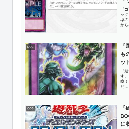
『
日
『ゴ
ック
る
塚の
から
『
OCG
も
ッ
便
『運
す。
ド
喚！
だ…
『
OCG
B
に