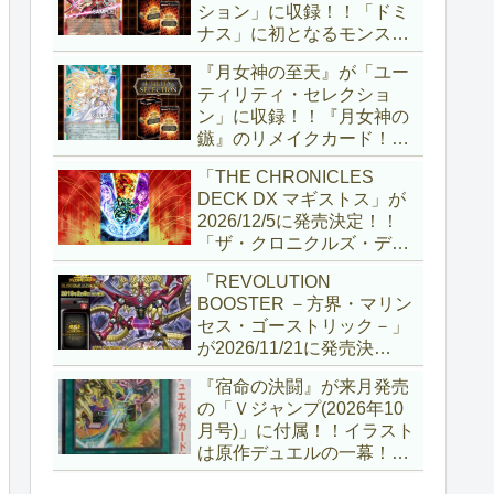
ション」に収録！！「ドミ
ナス」に初となるモンスタ
ーが登場！！『聖王の粉
『月女神の至天』が「ユー
砕』や『列王詩篇』に描か
ティリティ・セレクショ
れていた少女で、実際にこ
ン」に収録！！『月女神の
の2種を強力にサポートし
鏃』のリメイクカード！！
ていますね！！【遊戯王
選出傾向が読めなくなりま
OCG】
「THE CHRONICLES
したが、後攻向けとは言え
DECK DX マギストス」が
無効化範囲の広がった『墓
2026/12/5に発売決定！！
穴の指名者』はめちゃくち
「ザ・クロニクルズ・デッ
ゃ強力ですね！？【遊戯王
キ」がリニューアル！！第
OCG】
「REVOLUTION
1弾は「マギストス」と
BOOSTER －方界・マリン
「エンディミオン」が選出
セス・ゴーストリック－」
されています！！【遊戯王
が2026/11/21に発売決
OCG】
定！！「レボリューション
『宿命の決闘』が来月発売
ブースター」の第2弾！！
の「Ｖジャンプ(2026年10
今回は前回以上に個性派揃
月号)」に付属！！イラスト
いとなりましたね～。【遊
は原作デュエルの一幕！！
戯王OCG】
初期型デュエルディスクの