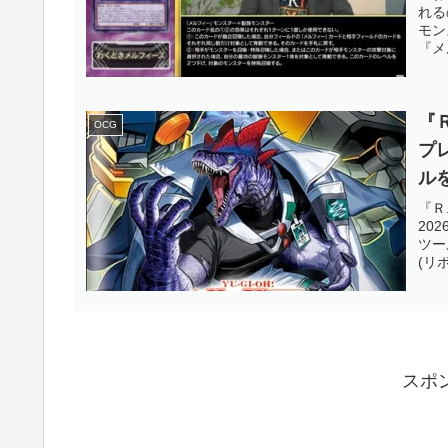
れる
ま
モン
『メ
OC
『
OCG
プ
ル
マ
『Ｒ
20
ツー
(リ
スポ