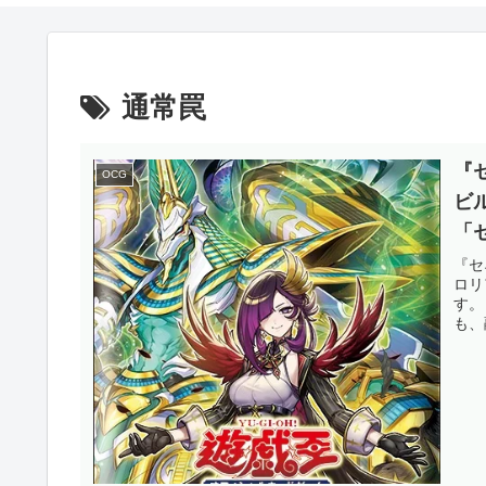
通常罠
『
OCG
ビ
「
マ
『セ
ロリ
て
す。
も、
OC