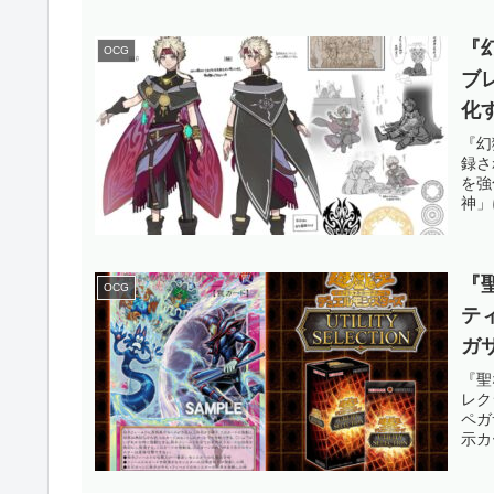
『
OCG
ブ
化
て
『幻
録さ
登
を強
神」
OC
『
OCG
テ
ガ
今
『聖
レク
ね
ペガ
示カ