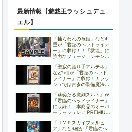
仕様に合わせた特別ルール
でしたし、それを再現する
最新情報【遊戯王ラッシュデュ
のかな？【遊戯王OCG】
エル】
『捕らわれの竜姫』など4
重が「君臨のヘッドライナ
ー」に収録！！「救惺」に
強力なフュージョンモンス
ターとサポーターが登
『聖寂の護り手アルテネ』
場！！性能の高さはもちろ
など5種が「君臨のヘッド
ん、イラストから推察され
ライナー」に収録！！ラッ
る背景ストーリーも興味深
シュでは古参の装備魔法
い……。【遊戯王ラッシュ
『アルテネの加護』がテー
デュエル】
『赫奕たる魔剣スルト』が
マ化！！3種のユニオンが
「君臨のヘッドライナー」
存在し、天使族では汎用的
に収録！！本商品のオーバ
なサポーターとなります
ーラッシュレア PREMIUM
ね！！【遊戯王ラッシュデ
BLACK Ver.枠！！初の下級
ュエル】
『ＵＭＰスカイフォルビ
モンスターで、「ヘルシ
ア』など9種が「君臨のヘ
ィ」と相性抜群なバウンス