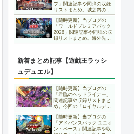
ブ」関連記事や同弾の収録
た、「ドミナス」などの豪
リストまとめ。城之内のカ
華再録にも注目ですね～。
ードたちが『時の黒魔術
【遊戯王OCG】
【随時更新】当ブログの
師』関連となってリメイ
「ワールドプレミアパック
ク！！さらに、「Ｄ－ＨＥ
2026」関連記事や同弾の収
ＲＯ」の『幽獄の時計塔』
録リストまとめ。海外先行
も待望のリメイクです！！
カードが例年より早く来
【遊戯王OCG】
日！！ゴースト骨塚をイメ
ージした『リビングデッド
新着まとめ記事【遊戯王ラッシ
の呼び声』関連に注目が集
まっていますね～。【遊戯
ュデュエル】
王OCG】
【随時更新】当ブログの
「君臨のヘッドライナー」
関連記事や収録リストまと
め。今回の「ロイヤルデモ
ンズ」は相手モンスターを
【随時更新】当ブログの
リリース！！また、新テー
「アドバンスパック ユニオ
マとして「救惺」、「ヘル
ン・ベース」関連記事や収
シィ」、「ゴエゴエ」も登