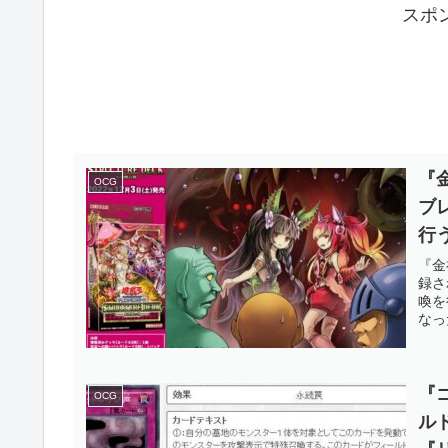
スポ
『
OCG
ブ
行
キ
『金
録さ
い
喚を
なっ
OC
『
OCG
ル