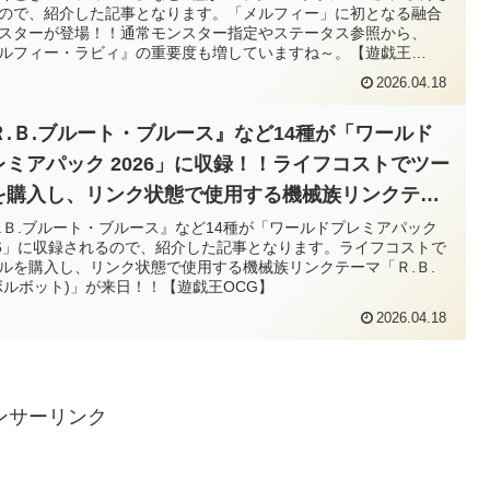
ので、紹介した記事となります。「メルフィー」に初となる融合
すね～。【遊戯王OCG】
スターが登場！！通常モンスター指定やステータス参照から、
ルフィー・ラビィ』の重要度も増していますね～。【遊戯王
G】
2026.04.18
Ｒ.Ｂ.ブルート・ブルース』など14種が「ワールド
レミアパック 2026」に収録！！ライフコストでツー
を購入し、リンク状態で使用する機械族リンクテー
「Ｒ.Ｂ.(リボルボット)」が来日！！【遊戯王OCG】
.Ｂ.ブルート・ブルース』など14種が「ワールドプレミアパック
26」に収録されるので、紹介した記事となります。ライフコストで
ルを購入し、リンク状態で使用する機械族リンクテーマ「Ｒ.Ｂ.
ボルボット)」が来日！！【遊戯王OCG】
2026.04.18
ンサーリンク