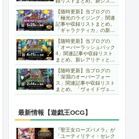
録リストまとめ。新システ
場です！！【遊戯王ラッシ
ム「ユニオンフュージョ
ュデュエル】
【随時更新】当ブログの
ン」の登場により、ようや
「極光のライジング」関連
く原作さながらの「ＸＹ
記事や収録リストまとめ。
Ｚ」が使用可能となりまし
「ギャラクティカ」の新た
た！！【遊戯王ラッシュデ
なフュージョンモンスター
ュエル】
【随時更新】当ブログの
やイラスト違い、「報道」
「オーバーラッシュパック
の強化に加え、幻竜族の新
4」関連記事や収録リスト
テーマ「纏竜」も登場で
まとめ。新レアリティとし
す！！【遊戯王ラッシュデ
てフルオーバーラッシュレ
ュエル】
【随時更新】当ブログの
ア仕様が初登場！！そし
「深淵のオーバーフォー
て、OCGの大人気テーマ
ス」関連記事や収録リスト
「霊使い」も同時に実装さ
まとめ。「ヴォイドヴェル
れています！！【遊戯王ラ
グ」や「夢中」、「ラ
ッシュデュエル】
ヴ」、「いとをかし」、
「コスモス姫」などの人気
最新情報【遊戯王OCG】
テーマ強化に加え、「冥
跡」もテーマ化です！！
【遊戯王ラッシュデュエ
『聖王女ローズパメラ』が
ル】
「ユーティリティ・セレク