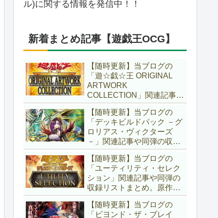
ル)に関する情報を発信中！！
新着まとめ記事【遊戯王OCG】
【随時更新】当ブログの
「遊☆戯☆王 ORIGINAL
ARTWORK
COLLECTION」関連記事や
同弾の収録リストまとめ。
【随時更新】当ブログの
マンガスタイルとオーバー
「デッキビルドパック －グ
フレームに焦点を当てた新
ロリアス・ヴィクターズ
商品！！また、原作のモン
－」関連記事や同弾の収録
スターもリメイクされてい
リストまとめ。効果を持た
ます！！【遊戯王OCG】
【随時更新】当ブログの
ない古のモンスターを使役
「ユーティリティ・セレク
する儀式テーマ「セネト」
ション」関連記事や同弾の
に加え、「レイズ・ムー
収録リストまとめ。原作の
ン」や「異解△」も登
名シーンや懐かしの人気モ
場！！【遊戯王OCG】
【随時更新】当ブログの
ンスターをイメージした新
「ビヨンド・ザ・ブレイ
規カードが多数登場！！ま