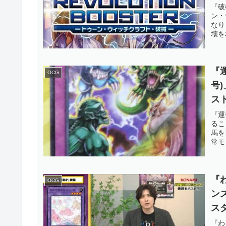
闘
『破
ン・
OC
なり
壊を
『
OCG
号
ス
モ
『運
るこ
馬を
常モ
『
OCG
ン
ス
照
『わ