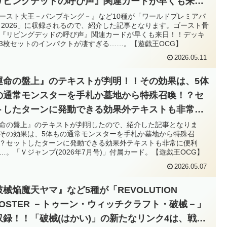
リビングデッドの呼び声』関連カードが早くも来
！！デッキから3枚セットのインパクトが凄すぎ
ースト大王－パンプキング－』など10種が「ワールドプレミアパ
 2026」に収録されるので、紹介した記事となります。ゴースト骨
……。【遊戯王OCG】
『リビングデッドの呼び声』関連カードが早くも来日！！デッキ
3枚セットのインパクトが凄すぎる……。【遊戯王OCG】
2026.05.11
運命の盤上』のテキストが判明！！その効果は、5体
の通常モンスターを手札か墓地から特殊召喚！？セ
トしたターンに発動できる効果外テキストも非常に
利だ……。「Ｖジャンプ(2026年7月号)」付属カー
命の盤上』のテキストが判明したので、紹介した記事となりま
その効果は、5体もの通常モンスターを手札か墓地から特殊召
。【遊戯王OCG】
？セットしたターンに発動できる効果外テキストも非常に便利
…。「Ｖジャンプ(2026年7月号)」付属カード。【遊戯王OCG】
2026.05.07
破械焔魔天ヤマ』など5種が「REVOLUTION
OOSTER －トゥーン・ウィッチクラフト・破械－」
収録！！「破械(はかい)」の新たなリンク4は、戦