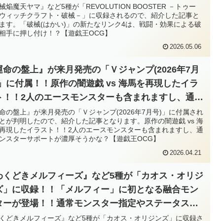
・効果による破壊を相手に押し付け！？【遊戯王
械焔魔天ヤマ』など5種が「REVOLUTION BOOSTER －トゥー
ウィッチクラフト・破械－」に収録されるので、紹介した記事と
G】
ます。「破械(はかい)」の新たなリンク4は、戦闘・効果による破
相手に押し付け！？【遊戯王OCG】
2026.05.06
運命の盤上』が来月発売の「Ｖジャンプ(2026年7月
)」に付属！！原作の闇遊戯 vs 海馬を再現したイラ
ト！！2人のエースモンスターも含まれますし、通常
ンスターサポートが濃厚そうかな？【遊戯王OCG】
命の盤上』が来月発売の「Ｖジャンプ(2026年7月号)」に付属され
とが判明したので、紹介した記事となります。原作の闇遊戯 vs 海
再現したイラスト！！2人のエースモンスターも含まれますし、通
ンスターサポートが濃厚そうかな？【遊戯王OCG】
2026.04.21
わくどきメルフィーズ』など5種が「カオス・オリジ
ズ」に収録！！「メルフィー」に初となる融合モン
ターが登場！！通常モンスター指定やステータス参
から、『メルフィー・ラビィ』の重要度も増してい
くどきメルフィーズ』など5種が「カオス・オリジンズ」に収録さ