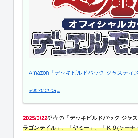
Amazon「デッキビルドパック ジャステ
出典:YU-GI-OH.jp
2025/3/22
発売の「
デッキビルドパック ジャ
ラゴンテイル
」、「
ヤミー
」、「
Ｋ９
(ケーナ