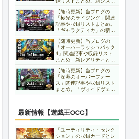
録リストまとめ。新システ
場です！！【遊戯王ラッシ
ム「ユニオンフュージョ
ュデュエル】
【随時更新】当ブログの
ン」の登場により、ようや
「極光のライジング」関連
く原作さながらの「ＸＹ
記事や収録リストまとめ。
Ｚ」が使用可能となりまし
「ギャラクティカ」の新た
た！！【遊戯王ラッシュデ
なフュージョンモンスター
ュエル】
【随時更新】当ブログの
やイラスト違い、「報道」
「オーバーラッシュパック
の強化に加え、幻竜族の新
4」関連記事や収録リスト
テーマ「纏竜」も登場で
まとめ。新レアリティとし
す！！【遊戯王ラッシュデ
てフルオーバーラッシュレ
ュエル】
【随時更新】当ブログの
ア仕様が初登場！！そし
「深淵のオーバーフォー
て、OCGの大人気テーマ
ス」関連記事や収録リスト
「霊使い」も同時に実装さ
まとめ。「ヴォイドヴェル
れています！！【遊戯王ラ
グ」や「夢中」、「ラ
ッシュデュエル】
ヴ」、「いとをかし」、
「コスモス姫」などの人気
最新情報【遊戯王OCG】
テーマ強化に加え、「冥
跡」もテーマ化です！！
【遊戯王ラッシュデュエ
「ユーティリティ・セレク
ル】
ション」の収録カードとレ