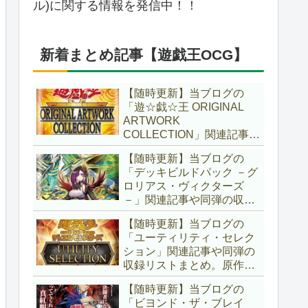
ル)に関する情報を発信中！！
新着まとめ記事【遊戯王OCG】
【随時更新】当ブログの
「遊☆戯☆王 ORIGINAL
ARTWORK
COLLECTION」関連記事や
同弾の収録リストまとめ。
【随時更新】当ブログの
マンガスタイルとオーバー
「デッキビルドパック －グ
フレームに焦点を当てた新
ロリアス・ヴィクターズ
商品！！また、原作のモン
－」関連記事や同弾の収録
スターもリメイクされてい
リストまとめ。効果を持た
ます！！【遊戯王OCG】
【随時更新】当ブログの
ない古のモンスターを使役
「ユーティリティ・セレク
する儀式テーマ「セネト」
ション」関連記事や同弾の
に加え、「レイズ・ムー
収録リストまとめ。原作の
ン」や「異解△」も登
名シーンや懐かしの人気モ
場！！【遊戯王OCG】
【随時更新】当ブログの
ンスターをイメージした新
「ビヨンド・ザ・ブレイ
規カードが多数登場！！ま