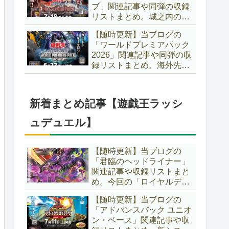
ブ」関連記事や同弾の収録
た、「ドミナス」などの豪
リストまとめ。城之内のカ
華再録にも注目ですね～。
ードたちが『時の黒魔術
【遊戯王OCG】
【随時更新】当ブログの
師』関連となってリメイ
「ワールドプレミアパック
ク！！さらに、「Ｄ－ＨＥ
2026」関連記事や同弾の収
ＲＯ」の『幽獄の時計塔』
録リストまとめ。海外先行
も待望のリメイクです！！
カードが例年より早く来
【遊戯王OCG】
日！！ゴースト骨塚をイメ
ージした『リビングデッド
新着まとめ記事【遊戯王ラッシ
の呼び声』関連に注目が集
まっていますね～。【遊戯
ュデュエル】
王OCG】
【随時更新】当ブログの
「君臨のヘッドライナー」
関連記事や収録リストまと
め。今回の「ロイヤルデモ
ンズ」は相手モンスターを
【随時更新】当ブログの
リリース！！また、新テー
「アドバンスパック ユニオ
マとして「救惺」、「ヘル
ン・ベース」関連記事や収
シィ」、「ゴエゴエ」も登