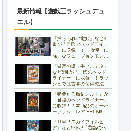
ブースター」の第2弾！！
今回は前回以上に個性派揃
最新情報【遊戯王ラッシュデュ
いとなりましたね～。【遊
戯王OCG】
エル】
『捕らわれの竜姫』など4
重が「君臨のヘッドライナ
ー」に収録！！「救惺」に
強力なフュージョンモンス
ターとサポーターが登
『聖寂の護り手アルテネ』
場！！性能の高さはもちろ
など5種が「君臨のヘッド
ん、イラストから推察され
ライナー」に収録！！ラッ
る背景ストーリーも興味深
シュでは古参の装備魔法
い……。【遊戯王ラッシュ
『アルテネの加護』がテー
デュエル】
『赫奕たる魔剣スルト』が
マ化！！3種のユニオンが
「君臨のヘッドライナー」
存在し、天使族では汎用的
に収録！！本商品のオーバ
なサポーターとなります
ーラッシュレア PREMIUM
ね！！【遊戯王ラッシュデ
BLACK Ver.枠！！初の下級
ュエル】
『ＵＭＰスカイフォルビ
モンスターで、「ヘルシ
ア』など9種が「君臨のヘ
ィ」と相性抜群なバウンス