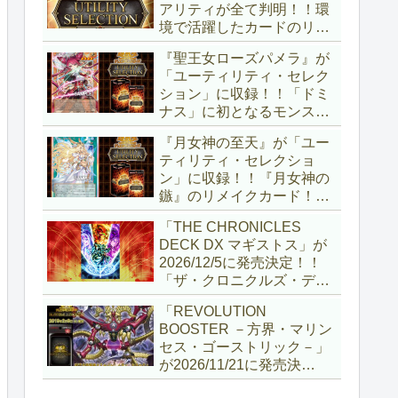
アリティが全て判明！！環
境で活躍したカードのリメ
イクが多数収録！！調整版
『聖王女ローズパメラ』が
『墓穴の指名者』や「ドミ
「ユーティリティ・セレク
ナス」の少女のカード化な
ション」に収録！！「ドミ
ど、注目要素が満載ですね
ナス」に初となるモンスタ
～。【遊戯王OCG】
ーが登場！！『聖王の粉
『月女神の至天』が「ユー
砕』や『列王詩篇』に描か
ティリティ・セレクショ
れていた少女で、実際にこ
ン」に収録！！『月女神の
の2種を強力にサポートし
鏃』のリメイクカード！！
ていますね！！【遊戯王
選出傾向が読めなくなりま
OCG】
「THE CHRONICLES
したが、後攻向けとは言え
DECK DX マギストス」が
無効化範囲の広がった『墓
2026/12/5に発売決定！！
穴の指名者』はめちゃくち
「ザ・クロニクルズ・デッ
ゃ強力ですね！？【遊戯王
キ」がリニューアル！！第
OCG】
「REVOLUTION
1弾は「マギストス」と
BOOSTER －方界・マリン
「エンディミオン」が選出
セス・ゴーストリック－」
されています！！【遊戯王
が2026/11/21に発売決
OCG】
定！！「レボリューション