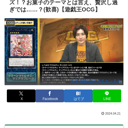
ズ！？お菓子のテーマとは言え、贅沢し過
ぎでは……？(歓喜)【遊戯王OCG】
OCG
出典:遊戯王OCGチャンネル
X
Facebook
はてブ
LINE
2024.04.21