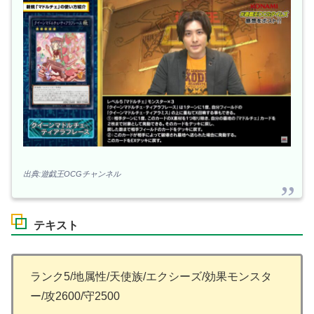
出典:遊戯王OCGチャンネル
テキスト
ランク5/地属性/天使族/エクシーズ/効果モンスタ
ー/攻2600/守2500