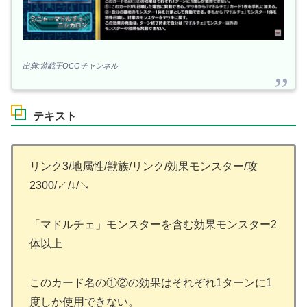
出典:遊戯王OCGチャンネル
テキスト
リンク3/地属性/獣族/リンク/効果モンスター/攻
2300/↙/↓/↘
「マドルチェ」モンスターを含む効果モンスター2
体以上
このカード名の①②の効果はそれぞれ1ターンに1
度しか使用できない。