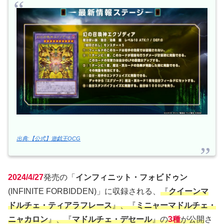
出典:【公式】遊戯王OCG
2024/4/27
発売の「
インフィニット・フォビドゥン
(INFINITE FORBIDDEN)」に収録される、
『
クイーンマ
ドルチェ・ティアラフレース
』、『
ミニャーマドルチェ・
ニャカロン
』、『
マドルチェ・デセール
』の
3種
が公開
さ