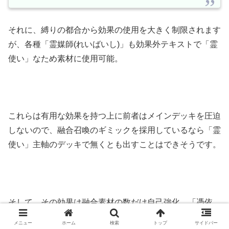
それに、縛りの都合から効果の使用を大きく制限されます
が、各種「霊媒師(れいばいし)」も効果外テキストで「霊
使い」なため素材に使用可能。
これらは有用な効果を持つ上に前者はメインデッキを圧迫
しないので、融合召喚のギミックを採用しているなら「霊
使い」主軸のデッキで無くとも出すことはできそうです。
そして、その効果は融合素材の数だけ自己強化、「憑依
(ひょうい)」魔法・罠カードのサーチ、カード1枚のバウ
メニュー
ホーム
検索
トップ
サイドバー