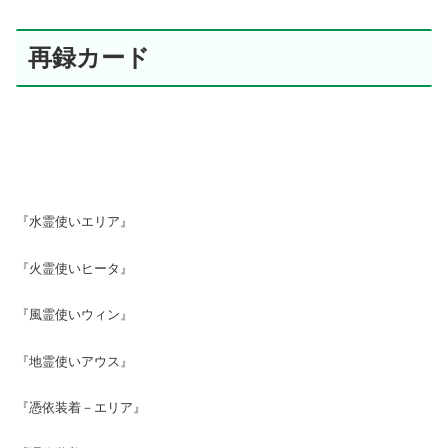
再録カード
『水霊使いエリア』
『火霊使いヒータ』
『風霊使いウィン』
『地霊使いアウス』
『憑依装着－エリア』