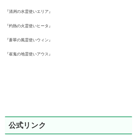
『清冽の水霊使いエリア』
『灼熱の火霊使いヒータ』
『蒼翠の風霊使いウィン』
『崔嵬の地霊使いアウス』
公式リンク