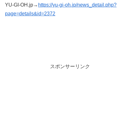
YU-GI-OH.jp→
https://yu-gi-oh.jp/news_detail.php?
page=details&id=2372
スポンサーリンク