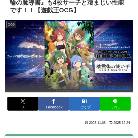
輪の魔導書』も4枚サーチと凄まじい性能
です！！【遊戯王OCG】
OCG
出典:【公式】遊戯王OCG
X
Facebook
はてブ
LINE
2025.11.08
2025.12.24