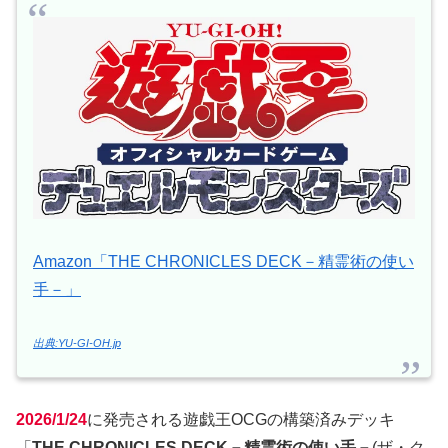
Amazon「THE CHRONICLES DECK－精霊術の使い
手－」
出典:YU-GI-OH.jp
2026/1/24
に発売される遊戯王OCGの構築済みデッキ
「
THE CHRONICLES DECK－精霊術の使い手－
(ザ・ク