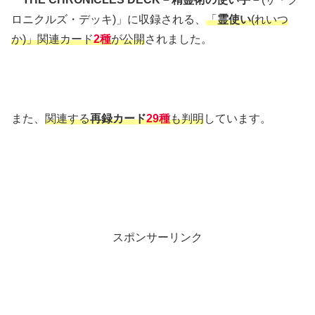
ロニクルズ・デッキ)」に収録される、
「
霊使い
(れいつ
か)」関連カード
2種
が公開
されました。
また、
関連する
再録カード
29種
も判明
しています。
スポンサーリンク