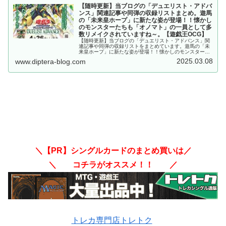
【随時更新】当ブログの「デュエリスト・アドバ
ンス」関連記事や同弾の収録リストまとめ。遊馬
の「未来皇ホープ」に新たな姿が登場！！懐かし
のモンスターたちも「オノマト」の一員として多
数リメイクされていますね～。【遊戯王OCG】
【随時更新】当ブログの「デュエリスト・アドバンス」関
連記事や同弾の収録リストをまとめています。遊馬の「未
来皇ホープ」に新たな姿が登場！！懐かしのモンスターた
ちも「オノマト」の一員として多数リメイクされています
2025.03.08
www.diptera-blog.com
ね～。【遊戯王OCG】
＼【PR】シングルカードのまとめ買いは／
＼ コチラがオススメ！！ ／
トレカ専門店トレトク