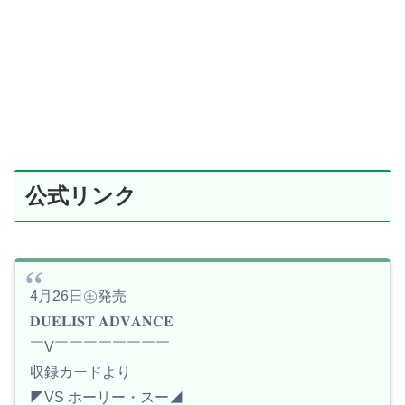
公式リンク
4月26日㊏発売
𝐃𝐔𝐄𝐋𝐈𝐒𝐓 𝐀𝐃𝐕𝐀𝐍𝐂𝐄
￣V￣￣￣￣￣￣￣￣
収録カードより
◤VS ホーリー・スー◢