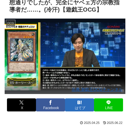
想通りでしたが、完全にヤベェ方の宗教指
導者だ……。(冷汗)【遊戯王OCG】
OCG
出典:遊戯王OCGチャンネル
X
Facebook
はてブ
LINE
2025.04.25
2025.06.22