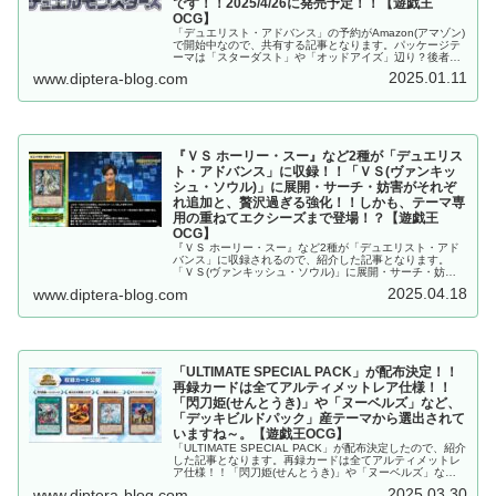
です！！2025/4/26に発売予定！！【遊戯王
OCG】
「デュエリスト・アドバンス」の予約がAmazon(アマゾン)
で開始中なので、共有する記事となります。パッケージテ
ーマは「スターダスト」や「オッドアイズ」辺り？後者な
ら「幻影騎士団」や「捕食植物」にも期待です！！
2025.01.11
www.diptera-blog.com
2025/4/26に発売予定！！【遊戯王OCG】
『ＶＳ ホーリー・スー』など2種が「デュエリス
ト・アドバンス」に収録！！「ＶＳ(ヴァンキッ
シュ・ソウル)」に展開・サーチ・妨害がそれぞ
れ追加と、贅沢過ぎる強化！！しかも、テーマ専
用の重ねてエクシーズまで登場！？【遊戯王
OCG】
『ＶＳ ホーリー・スー』など2種が「デュエリスト・アド
バンス」に収録されるので、紹介した記事となります。
「ＶＳ(ヴァンキッシュ・ソウル)」に展開・サーチ・妨害
がそれぞれ追加と、贅沢過ぎる強化！！しかも、テーマ専
2025.04.18
www.diptera-blog.com
用の重ねてエクシーズまで登場！？【遊戯王OCG】
「ULTIMATE SPECIAL PACK」が配布決定！！
再録カードは全てアルティメットレア仕様！！
「閃刀姫(せんとうき)」や「ヌーベルズ」など、
「デッキビルドパック」産テーマから選出されて
いますね～。【遊戯王OCG】
「ULTIMATE SPECIAL PACK」が配布決定したので、紹介
した記事となります。再録カードは全てアルティメットレ
ア仕様！！「閃刀姫(せんとうき)」や「ヌーベルズ」な
ど、「デッキビルドパック」産テーマから選出されていま
2025.03.30
www.diptera-blog.com