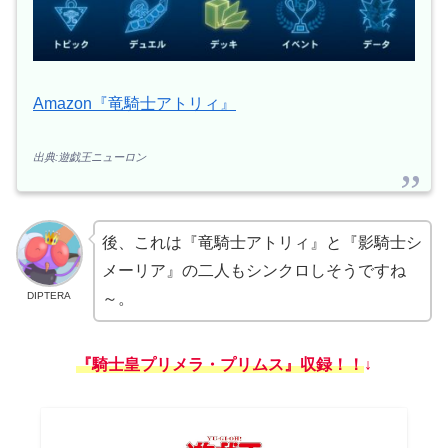
Amazon『竜騎士アトリィ』
出典:遊戯王ニューロン
後、これは『竜騎士アトリィ』と『影騎士シ
メーリア』の二人もシンクロしそうですね
DIPTERA
～。
『騎士皇プリメラ・プリムス』収録！！
↓