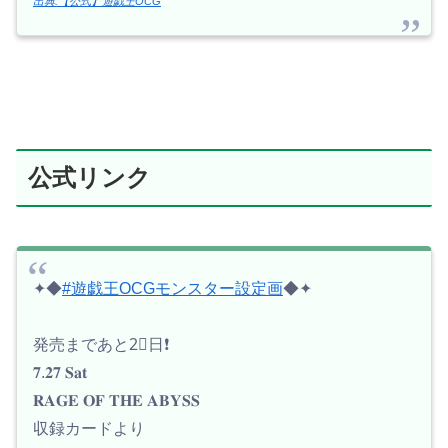
出典:【公式】遊戯王OCG
公式リンク
✦◆
#遊戯王OCGモンスター設定画
◆✦
発売まであと2⃣日❗️
𝟕.𝟐𝟕 𝐒𝐚𝐭
𝐑𝐀𝐆𝐄 𝐎𝐅 𝐓𝐇𝐄 𝐀𝐁𝐘𝐒𝐒
収録カードより