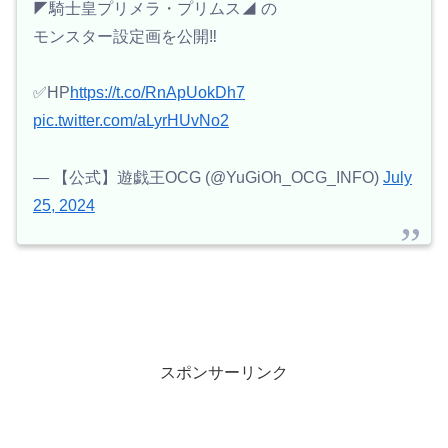
◤騎士皇プリメラ・プリムス◢ の
モンスター設定画を公開‼️
✅HP
https://t.co/RnApUokDh7
pic.twitter.com/aLyrHUvNo2
— 【公式】遊戯王OCG (@YuGiOh_OCG_INFO)
July
25, 2024
スポンサーリンク