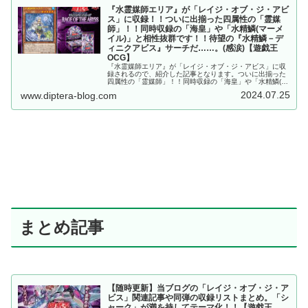
『水霊媒師エリア』が「レイジ・オブ・ジ・アビ
ス」に収録！！ついに出揃った四属性の「霊媒
師」！！同時収録の「海皇」や「水精鱗(マーメ
イル)」と相性抜群です！！待望の『水精鱗－デ
ィニクアビス』サーチだ……。(感涙)【遊戯王
OCG】
『水霊媒師エリア』が「レイジ・オブ・ジ・アビス」に収
録されるので、紹介した記事となります。ついに出揃った
四属性の「霊媒師」！！同時収録の「海皇」や「水精鱗(マ
ーメイル)」と相性抜群です！！待望の『水精鱗－ディニク
2024.07.25
www.diptera-blog.com
アビス』サーチだ……。(感涙)【遊戯王OCG】
まとめ記事
【随時更新】当ブログの「レイジ・オブ・ジ・ア
ビス」関連記事や同弾の収録リストまとめ。「シ
ャーク」が満を持してテーマ化！！【遊戯王