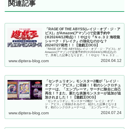
関連記事
「RAGE OF THE ABYSS(レイジ・オブ・ジ・ア
ビス)」がAmazon(アマゾン)で定価予約中
(※2024/4/12時点)！！やはり『Ｎｏ.３２ 海咬龍
シャーク・ドレイク』の強化なのかな？
2024/7/27発売！！【遊戯王OCG】
「RAGE OF THE ABYSS(レイジ・オブ・ジ・アビス)」が
Amazon(アマゾン)で定価予約中(※2024/4/12時点)なの
で、共有した記事となります。！！やはり『Ｎｏ.３２ 海
咬龍シャーク・ドレイク』の強化なのかな？2024/7/27発
2024.04.12
www.diptera-blog.com
売！！
「センチュリオン」モンスター2種が「レイジ・
オブ・ジ・アビス」に収録！！初のシンクロチュ
ーナーは、「エンブレーマ」サーチに除去に自己
再生！？また、新たな炎族モンスターが追加が追
加されました！！【遊戯王OCG】
「センチュリオン」モンスター2種が「レイジ・オブ・
ジ・アビス」に収録されるので、紹介した記事となりま
す。初のシンクロチューナーは、「エンブレーマ」サーチ
に除去に自己再生！？また、新たな炎族モンスターが追加
2024.07.24
www.diptera-blog.com
が追加されました！！【遊戯王OCG】