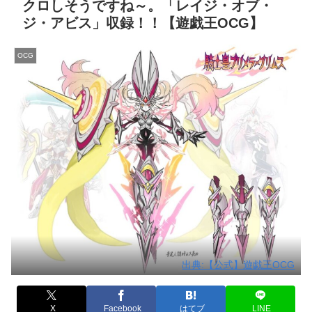
クロしそうですね～。「レイジ・オブ・
ジ・アビス」収録！！【遊戯王OCG】
OCG
出典:【公式】遊戯王OCG
X
Facebook
はてブ
LINE