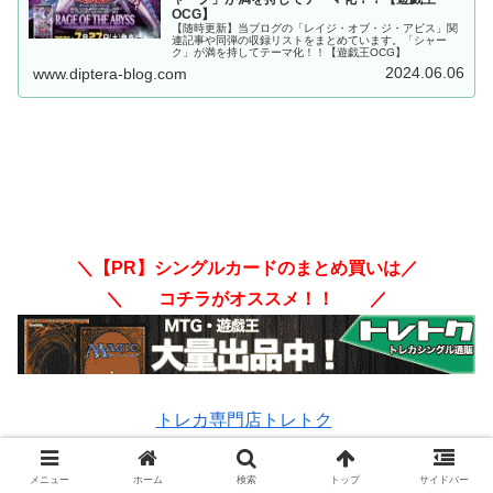
OCG】
【随時更新】当ブログの「レイジ・オブ・ジ・アビス」関
連記事や同弾の収録リストをまとめています。「シャー
ク」が満を持してテーマ化！！【遊戯王OCG】
2024.06.06
www.diptera-blog.com
＼【PR】シングルカードのまとめ買いは／
＼ コチラがオススメ！！ ／
トレカ専門店トレトク
メニュー
ホーム
検索
トップ
サイドバー