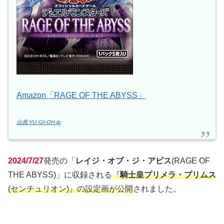
Amazon「RAGE OF THE ABYSS」
出典:YU-GI-OH.jp
2024/7/27
発売の「
レイジ・オブ・ジ・アビス
(RAGE OF
THE ABYSS)」に収録される
『
騎士皇プリメラ・プリムス
(センチュリオン)』の設定画が公開
されました。