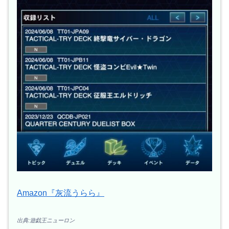
Amazon『灰流うらら』
出典:遊戯王ニューロン