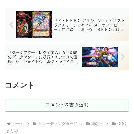
え、「タキオン」と「青い涙」がテーマ
化！！【遊戯王OCG】
『Ｒ・ＨＥＲＯ アルジェント』が「スト
ラクチャーデッキ バース・オブ・ヒーロ
ー」に収録！！新たな「ＨＥＲＯ」はフ
ュージョン素材のランダムサーチ！！損
失無く複数枚のサーチを狙えるのは強
い……。【遊戯王ラッシュデュエル】
『ダークマター・レクイエム』が「幻影
のダークマター」に収録！！アニメで登
場した『ヴォイドヴェルグ・レクイエ
ム』のコンタクトフュージョンモンスタ
ー！！イラストのみの判明ですが、アニ
メ効果は強力です！！【遊戯王ラッシュ
デュエル】
コメント
コメントを書き込む
ホーム
トレーディングカード
遊戯王
OCG
まとめ