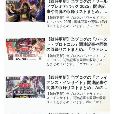
【随時更新】当ブログの「ワール
OCGまとめ
ドプレミアパック 2025」関連記
事や同弾の収録リストまとめ。リ
シドの『王家の神殿』や罠モンス
【随時更新】当ブログの「ワールドプレ
ターが強化され、「セルケト」と
ミアパック 2025」関連記事や同弾の収録
リストをまとめています。リシドの『王
「アポピス」が正式にテーマ
家の神殿』や罠モンスターが強化され、
化！！また、「ミミグル」も来日
「セルケト」と「アポピス」が正式にテ
ですね～。【遊戯王OCG】
ーマ化！！また、「ミミグル」も来日で
【随時更新】当ブログの「バース
OCGまとめ
すね～。【遊戯王OCG】
ト・プロトコル」関連記事や同弾
の収録リストまとめ。「ヴァレッ
ト」に強力なサーチやEXデッキ
【随時更新】当ブログの「バースト・プ
からの特殊召喚などが追加！！拳
ロトコル」関連記事や同弾の収録リスト
をまとめています。「ヴァレット」に強
銃で銃弾を連射するかの如き怒涛
力なサーチやEXデッキからの特殊召喚な
の展開が可能となっていますね
どが追加！！拳銃で銃弾を連射するかの
～。【遊戯王OCG】
如き怒涛の展開が可能となっていますね
【随時更新】当ブログの「アライ
OCGまとめ
～。【遊戯王OCG】
アンス・インサイト」関連記事や
同弾の収録リストまとめ。Aiの
「＠イグニスター」に、
【随時更新】当ブログの「アライアン
Playmaker(藤木遊作)をイメージ
ス・インサイト」関連記事や同弾の収録
リストをまとめています。Aiの「＠イグ
したモンスターが多数登場！！
ニスター」に、Playmaker(藤木遊作)をイ
【遊戯王OCG】
メージしたモンスターが多数登場！！