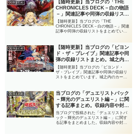
【遊戯王OCG】
【随時更新】当ブログの「THE
OCGまとめ
CHRONICLES DECK－白の物語
－」関連記事や同弾の収録リスト
まとめ。新シリーズ「ザ・クロニ
【随時更新】当ブログの「THE
クルズ・デッキ」の第1弾は、シ
CHRONICLES DECK－白の物語－」関連
記事や同弾の収録リストをまとめていま
ョートアニメが配信中の『アルバ
す。新シリーズ「ザ・クロニクルズ・デ
スの落胤』関連テーマ！！【遊戯
ッキ」の第1弾は、ショートアニメが配信
王OCG】
中の『アルバスの落胤』関連テーマ！！
【随時更新】当ブログの「ビヨン
OCGまとめ
【遊戯王OCG】
ド・ザ・ブレイブ」関連記事や同
弾の収録リストまとめ。城之内の
カードたちが『時の黒魔術師』関
【随時更新】当ブログの「ビヨンド・
連となってリメイク！！さらに、
ザ・ブレイブ」関連記事や同弾の収録リ
ストをまとめています。城之内のカード
「Ｄ－ＨＥＲＯ」の『幽獄の時計
たちが『時の黒魔術師』関連となってリ
塔』も待望のリメイクです！！
メイク！！さらに、「Ｄ－ＨＥＲＯ」の
【遊戯王OCG】
『幽獄の時計塔』も待望のリメイクで
当ブログの「デュエリストパック
OCGまとめ
す！！【遊戯王OCG】
－輝光のデュエリスト編－」に関
する記事まとめ。収録内容や封入
率、新規カードの紹介など。既存
当ブログで投稿された「デュエリストパ
の「ＸＹＺ」、「トリックスタ
ック－輝光のデュエリスト編－」に関す
る記事をまとめました。収録内容や封入
ー」強化に加え、「タキオン」と
率、新規カードの紹介など。既存の「Ｘ
「青い涙」がテーマ化！！【遊戯
ＹＺ」、「トリックスター」強化に加
王OCG】