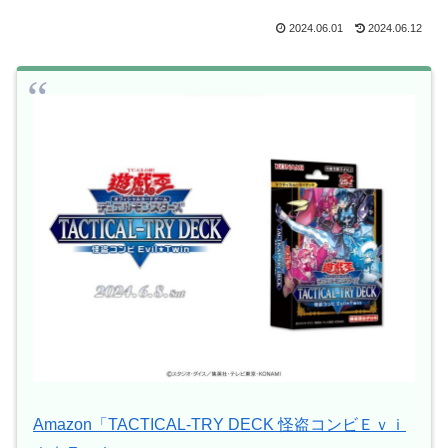
2024.06.01
2024.06.12
Amazon「TACTICAL-TRY DECK 怪盗コンビＥｖｉ