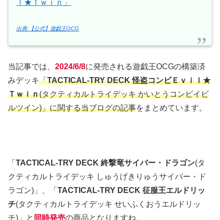
ｌ★Ｔｗｉｎ」
出典:【公式】遊戯王OCG
当記事では、
2024/6/8
に発売される遊戯王OCGの構築済
みデッキ
「
TACTICAL-TRY DECK 怪盗コンビＥｖｉｌ★
Ｔｗｉｎ
(タクティカルトライデッキ かいとうコンビイビ
ルツイン)」に関する当ブログの記事
をまとめています。
「
TACTICAL-TRY DECK 終撃竜サイバー・ドラゴン
(タ
クティカルトライデッキ しゅうげきりゅうサイバー・ド
ラゴン)」、「
TACTICAL-TRY DECK 征服王エルドリッ
チ
(タクティカルトライデッキ せいふくおうエルドリッ
チ)」と
同時発売
の商品となりますね。