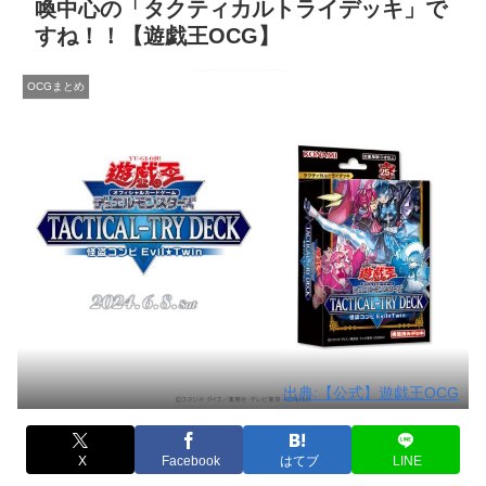
喚中心の「タクティカルトライデッキ」で
すね！！【遊戯王OCG】
OCGまとめ
出典:【公式】遊戯王OCG
X
Facebook
はてブ
LINE