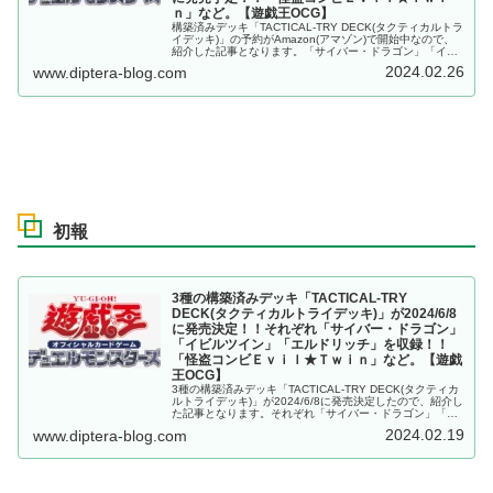
ｎ」など。【遊戯王OCG】
構築済みデッキ「TACTICAL-TRY DECK(タクティカルトラ
イデッキ)」の予約がAmazon(アマゾン)で開始中なので、
紹介した記事となります。「サイバー・ドラゴン」「イビ
ルツイン」「エルドリッチ」の3種！！2024/6/8に発売予
2024.02.26
www.diptera-blog.com
定！！
初報
3種の構築済みデッキ「TACTICAL-TRY
DECK(タクティカルトライデッキ)」が2024/6/8
に発売決定！！それぞれ「サイバー・ドラゴン」
「イビルツイン」「エルドリッチ」を収録！！
「怪盗コンビＥｖｉｌ★Ｔｗｉｎ」など。【遊戯
王OCG】
3種の構築済みデッキ「TACTICAL-TRY DECK(タクティカ
ルトライデッキ)」が2024/6/8に発売決定したので、紹介し
た記事となります。それぞれ「サイバー・ドラゴン」「イ
ビルツイン」「エルドリッチ」を収録！！【遊戯王OCG】
2024.02.19
www.diptera-blog.com