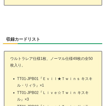
収録カードリスト
ウルトラレア仕様1枚、ノーマル仕様49枚の全50
枚入り。
TT01-JPB01『Ｅｖｉｌ★Ｔｗｉｎｓ キスキ
ル・リィラ』×1
TT01-JPB02『Ｌｉｖｅ☆Ｔｗｉｎ キスキ
ル』×3