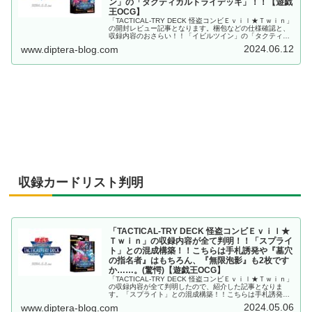
ン」の「タクティカルトライデッキ」！！【遊戯
王OCG】
「TACTICAL-TRY DECK 怪盗コンビＥｖｉｌ★Ｔｗｉｎ」
の開封レビュー記事となります。梱包などの仕様確認と、
収録内容のおさらい！！「イビルツイン」の「タクティカ
ルトライデッキ」！！【遊戯王OCG】
2024.06.12
www.diptera-blog.com
収録カードリスト判明
「TACTICAL-TRY DECK 怪盗コンビＥｖｉｌ★
Ｔｗｉｎ」の収録内容が全て判明！！「スプライ
ト」との混成構築！！こちらは手札誘発や『墓穴
の指名者』はもちろん、『無限泡影』も2枚です
か……。(驚愕)【遊戯王OCG】
「TACTICAL-TRY DECK 怪盗コンビＥｖｉｌ★Ｔｗｉｎ」
の収録内容が全て判明したので、紹介した記事となりま
す。「スプライト」との混成構築！！こちらは手札誘発や
『墓穴の指名者』はもちろん、『無限泡影』も2枚です
2024.05.06
www.diptera-blog.com
か……。(驚愕)【遊戯王OCG】