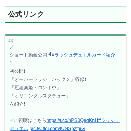
公式リンク
／
ショート動画公開🎥
#ラッシュデュエルカード紹介
＼
初公開❗️
「オーバーラッシュパック２」収録❗️
「冠狙楽姫トロンボウ」
「オリエンタルスタチュー」
を紹介❗️
✅ご視聴はこちら
https://t.co/nPS0QeqKnH
#ラッシュ
デュエル
pic.twitter.com/IUNSpzfgjG