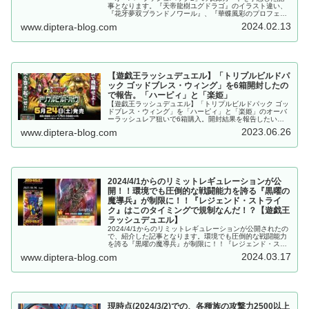
事となります。『天帝龍樹ユグドラゴ』のイラスト違い、
『花牙夢双ブランドノワール』、『華蝶風彩のプロフェシ
ーフレイル』など。【遊戯王ラッシュデュエル】
2024.02.13
www.diptera-blog.com
【遊戯王ラッシュデュエル】「トリプルビルドパ
ック ゴッドブレス・ウィング」を6箱開封したの
で報告。「ハーピィ」と「楽姫」
【遊戯王ラッシュデュエル】「トリプルビルドパック ゴッ
ドブレス・ウィング」を「ハーピィ」と「楽姫」のオーバ
ーラッシュレア狙いで6箱購入。開封結果を報告したいと
思います。かなり厳しい封入率のパックですが、まさかの
2023.06.26
www.diptera-blog.com
神引き連発！？
2024/4/1からのリミットレギュレーションが公
開！！環境でも圧倒的な戦闘能力を誇る『黒曜の
魔導兵』が制限に！！『レジェンド・ストライ
ク』はこのタイミングで規制なんだ！？【遊戯王
ラッシュデュエル】
2024/4/1からのリミットレギュレーションが公開されたの
で、紹介した記事となります。環境でも圧倒的な戦闘能力
を誇る『黒曜の魔導兵』が制限に！！『レジェンド・スト
ライク』はこのタイミングで規制なんだ！？【遊戯王ラッ
2024.03.17
www.diptera-blog.com
シュデュエル】
現時点(2024/3/2)での、各種族の攻撃力2500以上