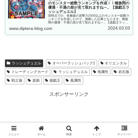
のモンスター総数ランキングを作成！！種族間の
優遇・不遇の差が見て取れますね～。【遊戯王ラ
ッシュデュエル】
現時点での、各種族の攻撃力2500以上のモンスター総数ラ
ンキングを作成したので、掲載した記事となります。種族
間の優遇・不遇の差が見て取れますね～。【遊戯王ラッシ
ュデュエル】
2024.03.03
www.diptera-blog.com
ラッシュデュエル
オーバーラッシュパック2
オリエンタル
トレーディングカード
ラッシュデュエル
地属性
岩石族
戦士族
楽姫
遊戯王
風属性
スポンサーリンク
メニュー
ホーム
検索
トップ
サイドバー