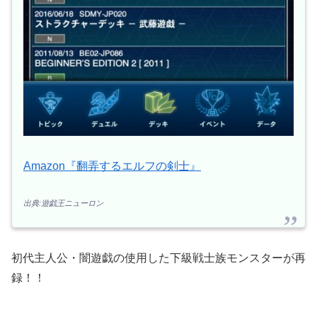
Amazon『翻弄するエルフの剣士』
出典:遊戯王ニューロン
初代主人公・闇遊戯の使用した下級戦士族モンスターが再
録！！