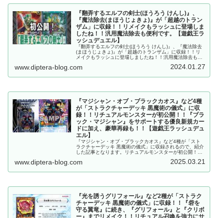
『翻弄するエルフの剣士(ほうろう けんし)』、
『魔法除去(まほうじょきょ)』が「超越のトラン
ザム」に収録！！リメイクもラッシュに登場しま
したね！！汎用魔法除去も便利です。【遊戯王ラ
ッシュデュエル】
『翻弄するエルフの剣士(ほうろう けんし)』、『魔法除去
(まほうじょきょ)』が「超越のトランザム」に収録！！リ
メイクもラッシュに登場しましたね！！汎用魔法除去も便
利です。【遊戯王ラッシュデュエル】
2024.01.27
www.diptera-blog.com
『マジシャン・オブ・ブラックカオス』など4種
が「ストラクチャーデッキ 黒魔術の儀式」に収
録！！リチュアルモンスターが初公開！！『ブラ
ック・マジシャン』をサポートする優良新規カー
ドに加え、豪華再録も！！【遊戯王ラッシュデュ
エル】
『マジシャン・オブ・ブラックカオス』など4種が「スト
ラクチャーデッキ 黒魔術の儀式」に収録されるので、紹介
した記事となります。リチュアルモンスターが初公開！！
『ブラック・マジシャン』をサポートする優良新規カード
2025.03.21
www.diptera-blog.com
に加え、豪華再録も！！【遊戯王ラッシュデュエル】
『光を誘うグリフォール』など2種が「ストラク
チャーデッキ 黒魔術の儀式」に収録！！『砦を
守る翼竜』に続き、『グリフォール』と『クリボ
ー』までリメイク！！リチュアル召喚を強力にサ