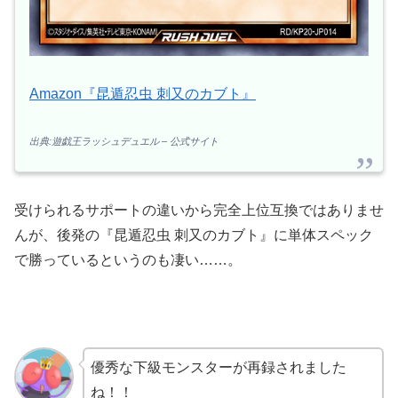
Amazon『昆遁忍虫 刺又のカブト』
出典:遊戯王ラッシュデュエル – 公式サイト
受けられるサポートの違いから完全上位互換ではありませ
んが、後発の『昆遁忍虫 刺又のカブト』に単体スペック
で勝っているというのも凄い……。
優秀な下級モンスターが再録されました
ね！！