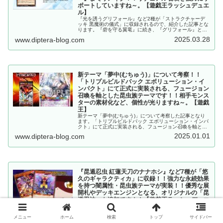
ポートしていますね～。【遊戯王ラッシュデュエ
ル】
『光を誘うグリフォール』など2種が「ストラクチャーデ
ッキ 黒魔術の儀式」に収録されるので、紹介した記事とな
ります。『砦を守る翼竜』に続き、『グリフォール』と
『クリボー』までリメイク！！リチュアル召喚を強力にサ
2025.03.28
www.diptera-blog.com
ポートしていますね～。【遊戯王ラッシュデュエル】
新テーマ「夢中(むちゅう)」について考察！！
「トリプルビルドパック エボリューション・イ
ンパクト」にて正式に実装される、フュージョン
召喚を軸とした昆虫族テーマです！！相手モンス
ターの素材化など、個性が光りますね～。【遊戯
王】
新テーマ「夢中(むちゅう)」について考察した記事となり
ます。「トリプルビルドパック エボリューション・インパ
クト」にて正式に実装される、フュージョン召喚を軸とし
た昆虫族テーマです！！相手モンスターの素材化など、個
2025.01.01
www.diptera-blog.com
性が光りますね～。【遊戯王ラッシュデュエル】
『昆遁忍虫 紅蓮天刀のナナホシ』など7種が「悠
久のギャラクティカ」に収録！！強力な永続効果
を持つ闇属性・昆虫族テーマが実装！！優秀な展
開札やデッキエンジンとなる、オリジナルの「昆
遁忍法」も追加です！！【遊戯王ラッシュデュエ
ル】
『昆遁忍虫 紅蓮天刀のナナホシ』など7種が「悠久のギャ
メニュー
ホーム
検索
トップ
サイドバー
ラクティカ」に収録されるので、紹介した記事となりま