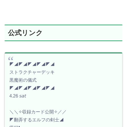
公式リンク
◤◢◤◢◤◢◤◢◤◢
ストラクチャーデッキ
黒魔術の儀式
◤◢◤◢◤◢◤◢◤◢
4.26 𝘴𝘢𝘵
＼＼✧収録カード公開✧／／
◤翻弄するエルフの剣士◢