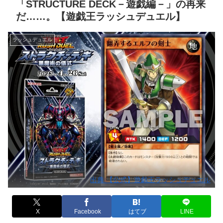
「STRUCTURE DECK－遊戯編－」の再来
だ……。【遊戯王ラッシュデュエル】
ラッシュデュエル
出典:【公式】遊戯王ラッシュデュエル
X
Facebook
はてブ
LINE