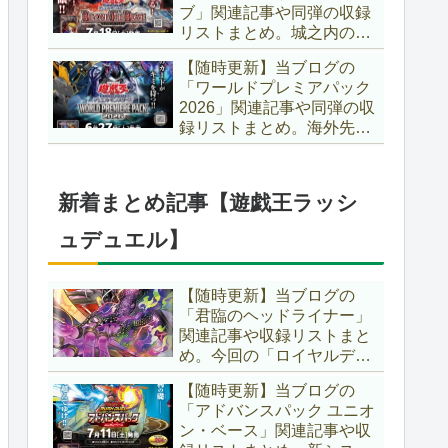
ブ」関連記事や同弾の収録
た、「ドミナス」などの豪
リストまとめ。城之内のカ
華再録にも注目ですね～。
ードたちが『時の黒魔術
【遊戯王OCG】
【随時更新】当ブログの
師』関連となってリメイ
「ワールドプレミアパック
ク！！さらに、「Ｄ－ＨＥ
2026」関連記事や同弾の収
ＲＯ」の『幽獄の時計塔』
録リストまとめ。海外先行
も待望のリメイクです！！
カードが例年より早く来
【遊戯王OCG】
日！！ゴースト骨塚をイメ
ージした『リビングデッド
新着まとめ記事【遊戯王ラッシ
の呼び声』関連に注目が集
まっていますね～。【遊戯
ュデュエル】
王OCG】
【随時更新】当ブログの
「君臨のヘッドライナー」
関連記事や収録リストまと
め。今回の「ロイヤルデモ
ンズ」は相手モンスターを
【随時更新】当ブログの
リリース！！また、新テー
「アドバンスパック ユニオ
マとして「救惺」、「ヘル
ン・ベース」関連記事や収
シィ」、「ゴエゴエ」も登