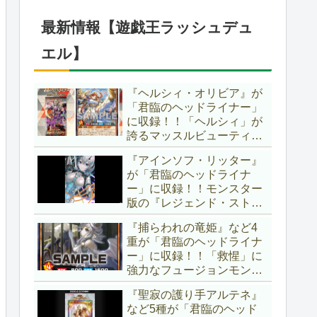
したが、後攻向けとは言え
無効化範囲の広がった『墓
最新情報【遊戯王ラッシュデュ
穴の指名者』はめちゃくち
ゃ強力ですね！？【遊戯王
エル】
OCG】
『ヘルシィ・オリビア』が
「君臨のヘッドライナー」
に収録！！「ヘルシィ」が
誇るマッスルビューティー
の詳細が判明！！優秀なリ
『アインソフ・リッター』
チュアル魔法『健康ズハ
が「君臨のヘッドライナ
イ！』をサルベージできる
ー」に収録！！モンスター
サポーターでしたか～。
版の『レジェンド・ストラ
【遊戯王ラッシュデュエ
イク』とも言える強力な蘇
ル】
『捕らわれの竜姫』など4
生効果持ち！！そのステー
重が「君臨のヘッドライナ
タスから、「救惺」との相
ー」に収録！！「救惺」に
性も抜群に良いですね～。
強力なフュージョンモンス
【遊戯王ラッシュデュエ
ターとサポーターが登
ル】
『聖寂の護り手アルテネ』
場！！性能の高さはもちろ
など5種が「君臨のヘッド
ん、イラストから推察され