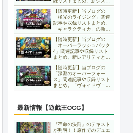
録リストまとめ。新システ
場です！！【遊戯王ラッシ
ム「ユニオンフュージョ
ュデュエル】
【随時更新】当ブログの
ン」の登場により、ようや
「極光のライジング」関連
く原作さながらの「ＸＹ
記事や収録リストまとめ。
Ｚ」が使用可能となりまし
「ギャラクティカ」の新た
た！！【遊戯王ラッシュデ
なフュージョンモンスター
ュエル】
【随時更新】当ブログの
やイラスト違い、「報道」
「オーバーラッシュパック
の強化に加え、幻竜族の新
4」関連記事や収録リスト
テーマ「纏竜」も登場で
まとめ。新レアリティとし
す！！【遊戯王ラッシュデ
てフルオーバーラッシュレ
ュエル】
【随時更新】当ブログの
ア仕様が初登場！！そし
「深淵のオーバーフォー
て、OCGの大人気テーマ
ス」関連記事や収録リスト
「霊使い」も同時に実装さ
まとめ。「ヴォイドヴェル
れています！！【遊戯王ラ
グ」や「夢中」、「ラ
ッシュデュエル】
ヴ」、「いとをかし」、
「コスモス姫」などの人気
最新情報【遊戯王OCG】
テーマ強化に加え、「冥
跡」もテーマ化です！！
【遊戯王ラッシュデュエ
『宿命の決闘』のテキスト
ル】
が判明！！原作でのデュエ