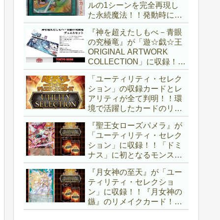
ルの1シーンを完全再現し
た永続魔法！！発動時に無
差別にモンスターを裏返す
『神を超えたしもべ－青眼
効果も、なかなかの影響力
の究極竜』が「遊☆戯☆王
ですね～。「Ｖジャンプ
ORIGINAL ARTWORK
(2026年10月号)」付属カー
COLLECTION」に収録！！
ド。【遊戯王OCG】
3回の攻撃と除去、強固な
「ユーティリティ・セレク
耐性と、正しく『強靭！無
ション」の収録カードとレ
敵！最強！』な「ブルーア
アリティが全て判明！！環
イズ」が登場です！！【遊
境で活躍したカードのリメ
戯王OCG】
イクが多数収録！！調整版
『聖王女ローズパメラ』が
『墓穴の指名者』や「ドミ
「ユーティリティ・セレク
ナス」の少女のカード化な
ション」に収録！！「ドミ
ど、注目要素が満載ですね
ナス」に初となるモンスタ
～。【遊戯王OCG】
ーが登場！！『聖王の粉
『月女神の至天』が「ユー
砕』や『列王詩篇』に描か
ティリティ・セレクショ
れていた少女で、実際にこ
ン」に収録！！『月女神の
の2種を強力にサポートし
鏃』のリメイクカード！！
ていますね！！【遊戯王
選出傾向が読めなくなりま
OCG】