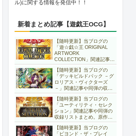
ル)に関する情報を発信中！！
新着まとめ記事【遊戯王OCG】
【随時更新】当ブログの
「遊☆戯☆王 ORIGINAL
ARTWORK
COLLECTION」関連記事や
同弾の収録リストまとめ。
【随時更新】当ブログの
マンガスタイルとオーバー
「デッキビルドパック －グ
フレームに焦点を当てた新
ロリアス・ヴィクターズ
商品！！また、原作のモン
－」関連記事や同弾の収録
スターもリメイクされてい
リストまとめ。効果を持た
ます！！【遊戯王OCG】
【随時更新】当ブログの
ない古のモンスターを使役
「ユーティリティ・セレク
する儀式テーマ「セネト」
ション」関連記事や同弾の
に加え、「レイズ・ムー
収録リストまとめ。原作の
ン」や「異解△」も登
名シーンや懐かしの人気モ
場！！【遊戯王OCG】
【随時更新】当ブログの
ンスターをイメージした新
「ビヨンド・ザ・ブレイ
規カードが多数登場！！ま