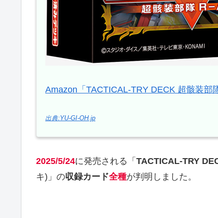
Amazon「TACTICAL-TRY DECK 超骸
出典:YU-GI-OH.jp
2025/5/24
に発売される「
TACTICAL-TRY
キ)」の
収録カード
全種
が判明しました。