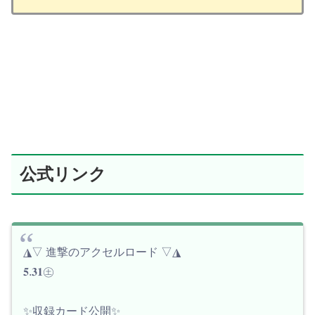
公式リンク
◮▽ 進撃のアクセルロード ▽◮
𝟓.𝟑𝟏㊏
✨収録カード公開✨