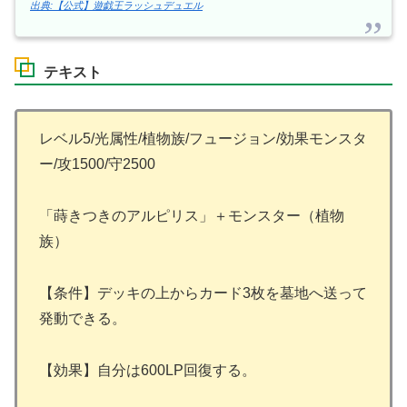
出典:【公式】遊戯王ラッシュデュエル
テキスト
レベル5/光属性/植物族/フュージョン/効果モンスタ
ー/攻1500/守2500
「蒔きつきのアルピリス」＋モンスター（植物
族）
【条件】デッキの上からカード3枚を墓地へ送って
発動できる。
【効果】自分は600LP回復する。