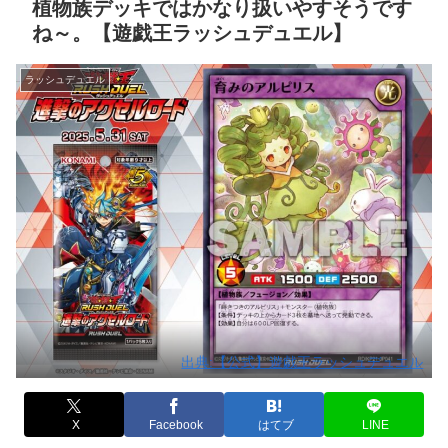
植物族デッキではかなり扱いやすそうです
ね～。【遊戯王ラッシュデュエル】
ラッシュデュエル
出典:【公式】遊戯王ラッシュデュエル
X
Facebook
はてブ
LINE