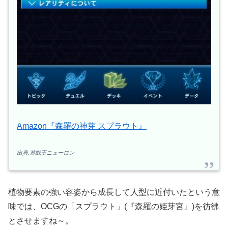
Amazon『森羅の神芽 スプラウト』
出典:遊戯王ニューロン
植物要素の強い容姿から成長して人型に近付いたという意
味では、OCGの「スプラウト」(『森羅の姫芽宮』)を彷彿
とさせますね～。