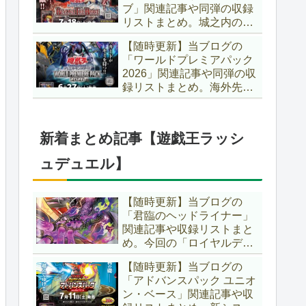
ブ」関連記事や同弾の収録
た、「ドミナス」などの豪
リストまとめ。城之内のカ
華再録にも注目ですね～。
ードたちが『時の黒魔術
【遊戯王OCG】
【随時更新】当ブログの
師』関連となってリメイ
「ワールドプレミアパック
ク！！さらに、「Ｄ－ＨＥ
2026」関連記事や同弾の収
ＲＯ」の『幽獄の時計塔』
録リストまとめ。海外先行
も待望のリメイクです！！
カードが例年より早く来
【遊戯王OCG】
日！！ゴースト骨塚をイメ
ージした『リビングデッド
新着まとめ記事【遊戯王ラッシ
の呼び声』関連に注目が集
まっていますね～。【遊戯
ュデュエル】
王OCG】
【随時更新】当ブログの
「君臨のヘッドライナー」
関連記事や収録リストまと
め。今回の「ロイヤルデモ
ンズ」は相手モンスターを
【随時更新】当ブログの
リリース！！また、新テー
「アドバンスパック ユニオ
マとして「救惺」、「ヘル
ン・ベース」関連記事や収
シィ」、「ゴエゴエ」も登