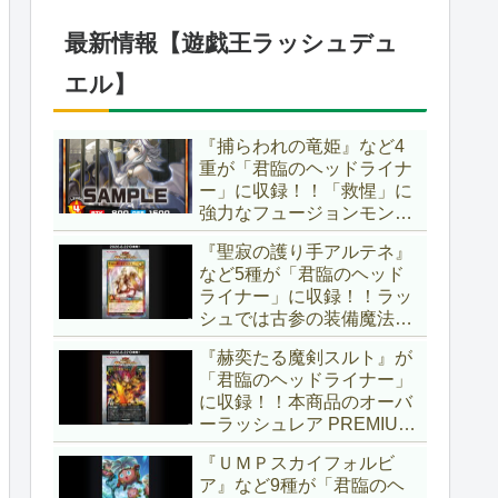
仕様に合わせた特別ルール
でしたし、それを再現する
最新情報【遊戯王ラッシュデュ
のかな？【遊戯王OCG】
エル】
『捕らわれの竜姫』など4
重が「君臨のヘッドライナ
ー」に収録！！「救惺」に
強力なフュージョンモンス
ターとサポーターが登
『聖寂の護り手アルテネ』
場！！性能の高さはもちろ
など5種が「君臨のヘッド
ん、イラストから推察され
ライナー」に収録！！ラッ
る背景ストーリーも興味深
シュでは古参の装備魔法
い……。【遊戯王ラッシュ
『アルテネの加護』がテー
デュエル】
『赫奕たる魔剣スルト』が
マ化！！3種のユニオンが
「君臨のヘッドライナー」
存在し、天使族では汎用的
に収録！！本商品のオーバ
なサポーターとなります
ーラッシュレア PREMIUM
ね！！【遊戯王ラッシュデ
BLACK Ver.枠！！初の下級
ュエル】
『ＵＭＰスカイフォルビ
モンスターで、「ヘルシ
ア』など9種が「君臨のヘ
ィ」と相性抜群なバウンス