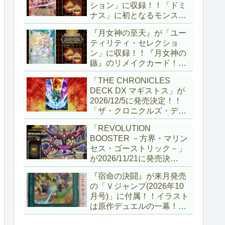
ション」に収録！！「ドミ
ナス」に初となるモンスタ
ーが登場！！『聖王の粉
『月女神の至天』が「ユー
砕』や『列王詩篇』に描か
ティリティ・セレクショ
れていた少女で、実際にこ
ン」に収録！！『月女神の
の2種を強力にサポートし
鏃』のリメイクカード！！
ていますね！！【遊戯王
選出傾向が読めなくなりま
OCG】
「THE CHRONICLES
したが、後攻向けとは言え
DECK DX マギストス」が
無効化範囲の広がった『墓
2026/12/5に発売決定！！
穴の指名者』はめちゃくち
「ザ・クロニクルズ・デッ
ゃ強力ですね！？【遊戯王
キ」がリニューアル！！第
OCG】
「REVOLUTION
1弾は「マギストス」と
BOOSTER －方界・マリン
「エンディミオン」が選出
セス・ゴーストリック－」
されています！！【遊戯王
が2026/11/21に発売決
OCG】
定！！「レボリューション
『宿命の決闘』が来月発売
ブースター」の第2弾！！
の「Ｖジャンプ(2026年10
今回は前回以上に個性派揃
月号)」に付属！！イラスト
いとなりましたね～。【遊
は原作デュエルの一幕！！
戯王OCG】
初期型デュエルディスクの