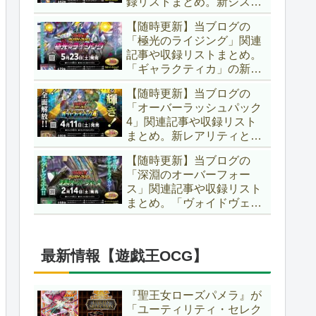
録リストまとめ。新システ
場です！！【遊戯王ラッシ
ム「ユニオンフュージョ
ュデュエル】
【随時更新】当ブログの
ン」の登場により、ようや
「極光のライジング」関連
く原作さながらの「ＸＹ
記事や収録リストまとめ。
Ｚ」が使用可能となりまし
「ギャラクティカ」の新た
た！！【遊戯王ラッシュデ
なフュージョンモンスター
ュエル】
【随時更新】当ブログの
やイラスト違い、「報道」
「オーバーラッシュパック
の強化に加え、幻竜族の新
4」関連記事や収録リスト
テーマ「纏竜」も登場で
まとめ。新レアリティとし
す！！【遊戯王ラッシュデ
てフルオーバーラッシュレ
ュエル】
【随時更新】当ブログの
ア仕様が初登場！！そし
「深淵のオーバーフォー
て、OCGの大人気テーマ
ス」関連記事や収録リスト
「霊使い」も同時に実装さ
まとめ。「ヴォイドヴェル
れています！！【遊戯王ラ
グ」や「夢中」、「ラ
ッシュデュエル】
ヴ」、「いとをかし」、
「コスモス姫」などの人気
最新情報【遊戯王OCG】
テーマ強化に加え、「冥
跡」もテーマ化です！！
【遊戯王ラッシュデュエ
『聖王女ローズパメラ』が
ル】
「ユーティリティ・セレク