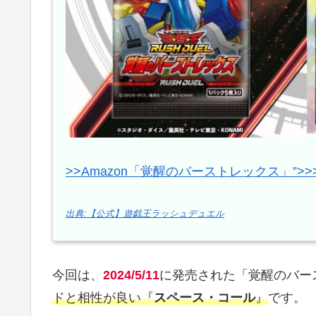
>>Amazon「覚醒のバーストレックス」”>
出典:【公式】遊戯王ラッシュデュエル
今回は、
2024/5/11
に発売された「覚醒のバー
ドと相性が良い『
スペース・コール
』
です。