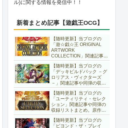
ル)に関する情報を発信中！！
新着まとめ記事【遊戯王OCG】
【随時更新】当ブログの
「遊☆戯☆王 ORIGINAL
ARTWORK
COLLECTION」関連記事や
同弾の収録リストまとめ。
【随時更新】当ブログの
マンガスタイルとオーバー
「デッキビルドパック －グ
フレームに焦点を当てた新
ロリアス・ヴィクターズ
商品！！また、原作のモン
－」関連記事や同弾の収録
スターもリメイクされてい
リストまとめ。効果を持た
ます！！【遊戯王OCG】
【随時更新】当ブログの
ない古のモンスターを使役
「ユーティリティ・セレク
する儀式テーマ「セネト」
ション」関連記事や同弾の
に加え、「レイズ・ムー
収録リストまとめ。原作の
ン」や「異解△」も登
名シーンや懐かしの人気モ
場！！【遊戯王OCG】
【随時更新】当ブログの
ンスターをイメージした新
「ビヨンド・ザ・ブレイ
規カードが多数登場！！ま