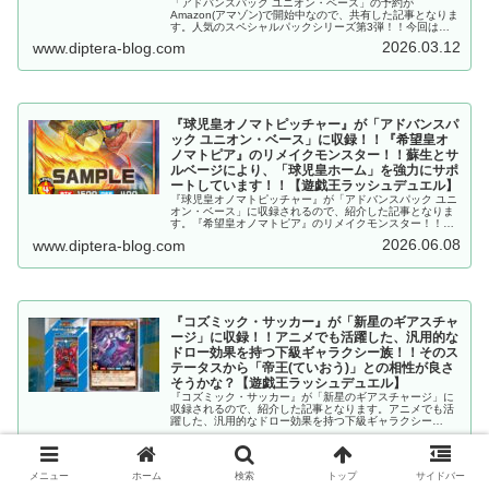
「アドバンスパック ユニオン・ベース」の予約が
Amazon(アマゾン)で開始中なので、共有した記事となりま
す。人気のスペシャルパックシリーズ第3弾！！今回はユ
ニオンモンスターが実装です！！2026/7/11に発売予
2026.03.12
www.diptera-blog.com
定！！【遊戯王ラッシュデュエル】
『球児皇オノマトピッチャー』が「アドバンスパ
ック ユニオン・ベース」に収録！！『希望皇オ
ノマトピア』のリメイクモンスター！！蘇生とサ
ルベージにより、「球児皇ホーム」を強力にサポ
ートしています！！【遊戯王ラッシュデュエル】
『球児皇オノマトピッチャー』が「アドバンスパック ユニ
オン・ベース」に収録されるので、紹介した記事となりま
す。『希望皇オノマトピア』のリメイクモンスター！！蘇
生とサルベージにより、「球児皇ホーム」を強力にサポー
2026.06.08
www.diptera-blog.com
トしています！！【遊戯王ラッシュデュエル】
『コズミック・サッカー』が「新星のギアスチャ
ージ」に収録！！アニメでも活躍した、汎用的な
ドロー効果を持つ下級ギャラクシー族！！そのス
テータスから「帝王(ていおう)」との相性が良さ
そうかな？【遊戯王ラッシュデュエル】
『コズミック・サッカー』が「新星のギアスチャージ」に
収録されるので、紹介した記事となります。アニメでも活
躍した、汎用的なドロー効果を持つ下級ギャラクシー
族！！そのステータスから「帝王(ていおう)」との相性が
2025.11.08
www.diptera-blog.com
良さそうかな？【遊戯王ラッシュデュエル】
メニュー
ホーム
検索
トップ
サイドバー