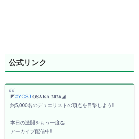
公式リンク
◤
#YCSJ
𝐎𝐒𝐀𝐊𝐀 𝟐𝟎𝟐𝟔◢
約5,000名のデュエリストの頂点を目撃しよう‼️
本日の激闘をもう一度👏
アーカイブ配信中‼️