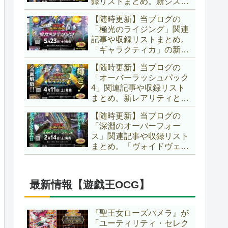
録リストまとめ。新システ
場です！！【遊戯王ラッシ
ム「ユニオンフュージョ
ュデュエル】
【随時更新】当ブログの
ン」の登場により、ようや
「極光のライジング」関連
く原作さながらの「ＸＹ
記事や収録リストまとめ。
Ｚ」が使用可能となりまし
「ギャラクティカ」の新た
た！！【遊戯王ラッシュデ
なフュージョンモンスター
ュエル】
【随時更新】当ブログの
やイラスト違い、「報道」
「オーバーラッシュパック
の強化に加え、幻竜族の新
4」関連記事や収録リスト
テーマ「纏竜」も登場で
まとめ。新レアリティとし
す！！【遊戯王ラッシュデ
てフルオーバーラッシュレ
ュエル】
【随時更新】当ブログの
ア仕様が初登場！！そし
「深淵のオーバーフォー
て、OCGの大人気テーマ
ス」関連記事や収録リスト
「霊使い」も同時に実装さ
まとめ。「ヴォイドヴェル
れています！！【遊戯王ラ
グ」や「夢中」、「ラ
ッシュデュエル】
ヴ」、「いとをかし」、
「コスモス姫」などの人気
最新情報【遊戯王OCG】
テーマ強化に加え、「冥
跡」もテーマ化です！！
【遊戯王ラッシュデュエ
『聖王女ローズパメラ』が
ル】
「ユーティリティ・セレク