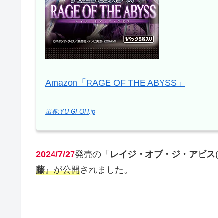
Amazon「RAGE OF THE ABYSS」
出典:YU-GI-OH.jp
2024/7/27
発売の「
レイジ・オブ・ジ・アビス
藤
』が公開
されました。