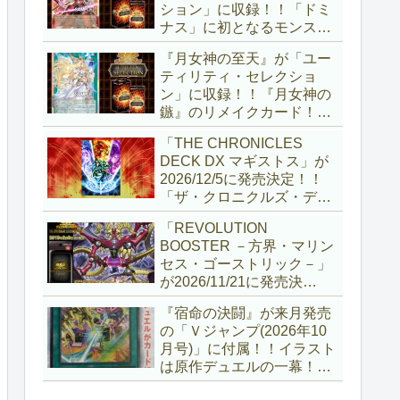
ション」に収録！！「ドミ
ナス」に初となるモンスタ
ーが登場！！『聖王の粉
『月女神の至天』が「ユー
砕』や『列王詩篇』に描か
ティリティ・セレクショ
れていた少女で、実際にこ
ン」に収録！！『月女神の
の2種を強力にサポートし
鏃』のリメイクカード！！
ていますね！！【遊戯王
選出傾向が読めなくなりま
OCG】
「THE CHRONICLES
したが、後攻向けとは言え
DECK DX マギストス」が
無効化範囲の広がった『墓
2026/12/5に発売決定！！
穴の指名者』はめちゃくち
「ザ・クロニクルズ・デッ
ゃ強力ですね！？【遊戯王
キ」がリニューアル！！第
OCG】
「REVOLUTION
1弾は「マギストス」と
BOOSTER －方界・マリン
「エンディミオン」が選出
セス・ゴーストリック－」
されています！！【遊戯王
が2026/11/21に発売決
OCG】
定！！「レボリューション
『宿命の決闘』が来月発売
ブースター」の第2弾！！
の「Ｖジャンプ(2026年10
今回は前回以上に個性派揃
月号)」に付属！！イラスト
いとなりましたね～。【遊
は原作デュエルの一幕！！
戯王OCG】
初期型デュエルディスクの