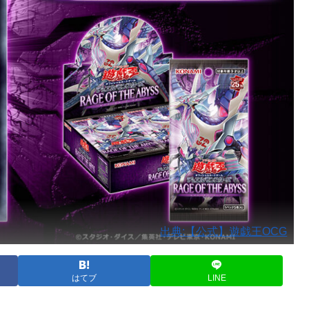
出典:【公式】遊戯王OCG
はてブ
LINE