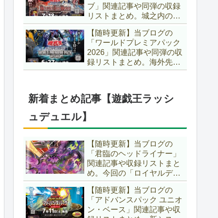
ブ」関連記事や同弾の収録
た、「ドミナス」などの豪
リストまとめ。城之内のカ
華再録にも注目ですね～。
ードたちが『時の黒魔術
【遊戯王OCG】
【随時更新】当ブログの
師』関連となってリメイ
「ワールドプレミアパック
ク！！さらに、「Ｄ－ＨＥ
2026」関連記事や同弾の収
ＲＯ」の『幽獄の時計塔』
録リストまとめ。海外先行
も待望のリメイクです！！
カードが例年より早く来
【遊戯王OCG】
日！！ゴースト骨塚をイメ
ージした『リビングデッド
新着まとめ記事【遊戯王ラッシ
の呼び声』関連に注目が集
まっていますね～。【遊戯
ュデュエル】
王OCG】
【随時更新】当ブログの
「君臨のヘッドライナー」
関連記事や収録リストまと
め。今回の「ロイヤルデモ
ンズ」は相手モンスターを
【随時更新】当ブログの
リリース！！また、新テー
「アドバンスパック ユニオ
マとして「救惺」、「ヘル
ン・ベース」関連記事や収
シィ」、「ゴエゴエ」も登