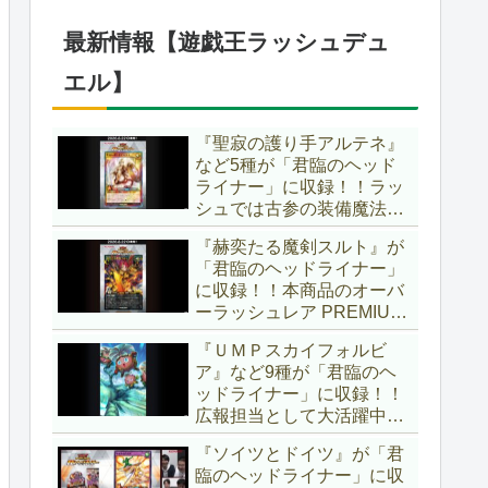
仕様に合わせた特別ルール
でしたし、それを再現する
最新情報【遊戯王ラッシュデュ
のかな？【遊戯王OCG】
エル】
『聖寂の護り手アルテネ』
など5種が「君臨のヘッド
ライナー」に収録！！ラッ
シュでは古参の装備魔法
『アルテネの加護』がテー
『赫奕たる魔剣スルト』が
マ化！！3種のユニオンが
「君臨のヘッドライナー」
存在し、天使族では汎用的
に収録！！本商品のオーバ
なサポーターとなります
ーラッシュレア PREMIUM
ね！！【遊戯王ラッシュデ
BLACK Ver.枠！！初の下級
ュエル】
『ＵＭＰスカイフォルビ
モンスターで、「ヘルシ
ア』など9種が「君臨のヘ
ィ」と相性抜群なバウンス
ッドライナー」に収録！！
効果持ちです！！【遊戯王
広報担当として大活躍中の
ラッシュデュエル】
『ラワン冒険隊』がテーマ
『ソイツとドイツ』が「君
化！！まさかのユニオンテ
臨のヘッドライナー」に収
ーマですし、関連カードも