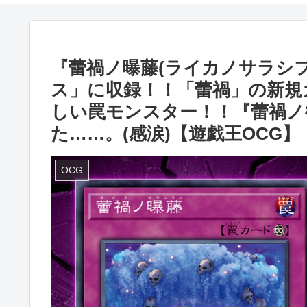
『蕾禍ノ曝藤(ライカノサラシ
ス」に収録！！「蕾禍」の新規
しい罠モンスター！！『蕾禍ノ
た……。(感涙)【遊戯王OCG】
OCG