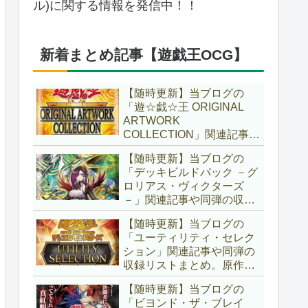
ル)に関する情報を発信中！！
新着まとめ記事【遊戯王OCG】
【随時更新】当ブログの
「遊☆戯☆王 ORIGINAL
ARTWORK
COLLECTION」関連記事や
同弾の収録リストまとめ。
【随時更新】当ブログの
マンガスタイルとオーバー
「デッキビルドパック －グ
フレームに焦点を当てた新
ロリアス・ヴィクターズ
商品！！また、原作のモン
－」関連記事や同弾の収録
スターもリメイクされてい
リストまとめ。効果を持た
ます！！【遊戯王OCG】
【随時更新】当ブログの
ない古のモンスターを使役
「ユーティリティ・セレク
する儀式テーマ「セネト」
ション」関連記事や同弾の
に加え、「レイズ・ムー
収録リストまとめ。原作の
ン」や「異解△」も登
名シーンや懐かしの人気モ
場！！【遊戯王OCG】
【随時更新】当ブログの
ンスターをイメージした新
「ビヨンド・ザ・ブレイ
規カードが多数登場！！ま