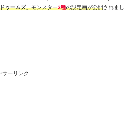
ドゥームズ
」モンスター
3種
の設定画が公開
されまし
ンサーリンク