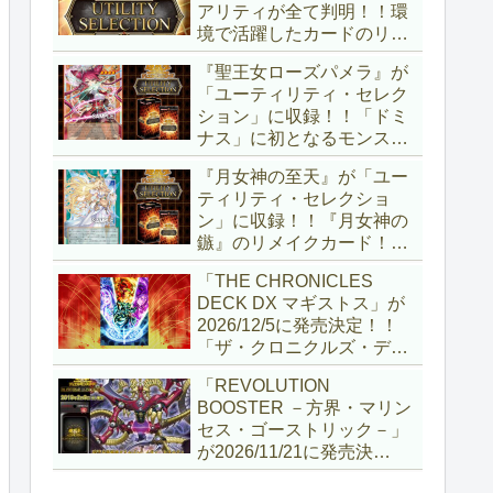
アリティが全て判明！！環
境で活躍したカードのリメ
イクが多数収録！！調整版
『聖王女ローズパメラ』が
『墓穴の指名者』や「ドミ
「ユーティリティ・セレク
ナス」の少女のカード化な
ション」に収録！！「ドミ
ど、注目要素が満載ですね
ナス」に初となるモンスタ
～。【遊戯王OCG】
ーが登場！！『聖王の粉
『月女神の至天』が「ユー
砕』や『列王詩篇』に描か
ティリティ・セレクショ
れていた少女で、実際にこ
ン」に収録！！『月女神の
の2種を強力にサポートし
鏃』のリメイクカード！！
ていますね！！【遊戯王
選出傾向が読めなくなりま
OCG】
「THE CHRONICLES
したが、後攻向けとは言え
DECK DX マギストス」が
無効化範囲の広がった『墓
2026/12/5に発売決定！！
穴の指名者』はめちゃくち
「ザ・クロニクルズ・デッ
ゃ強力ですね！？【遊戯王
キ」がリニューアル！！第
OCG】
「REVOLUTION
1弾は「マギストス」と
BOOSTER －方界・マリン
「エンディミオン」が選出
セス・ゴーストリック－」
されています！！【遊戯王
が2026/11/21に発売決
OCG】
定！！「レボリューション