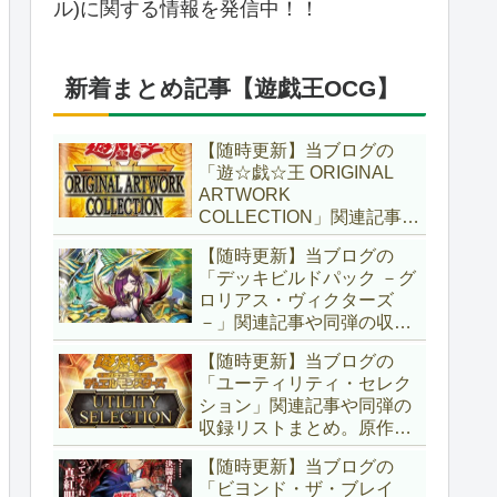
ル)に関する情報を発信中！！
新着まとめ記事【遊戯王OCG】
【随時更新】当ブログの
「遊☆戯☆王 ORIGINAL
ARTWORK
COLLECTION」関連記事や
同弾の収録リストまとめ。
【随時更新】当ブログの
マンガスタイルとオーバー
「デッキビルドパック －グ
フレームに焦点を当てた新
ロリアス・ヴィクターズ
商品！！また、原作のモン
－」関連記事や同弾の収録
スターもリメイクされてい
リストまとめ。効果を持た
ます！！【遊戯王OCG】
【随時更新】当ブログの
ない古のモンスターを使役
「ユーティリティ・セレク
する儀式テーマ「セネト」
ション」関連記事や同弾の
に加え、「レイズ・ムー
収録リストまとめ。原作の
ン」や「異解△」も登
名シーンや懐かしの人気モ
場！！【遊戯王OCG】
【随時更新】当ブログの
ンスターをイメージした新
「ビヨンド・ザ・ブレイ
規カードが多数登場！！ま