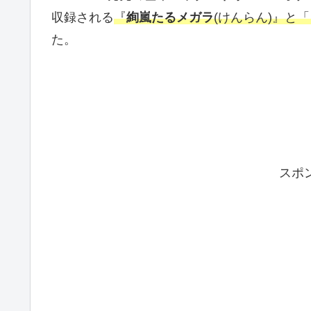
収録される
『
絢嵐たるメガラ
(けんらん)』と「
た。
スポ