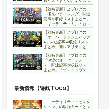
録リストまとめ。新システ
場です！！【遊戯王ラッシ
ム「ユニオンフュージョ
ュデュエル】
【随時更新】当ブログの
ン」の登場により、ようや
「極光のライジング」関連
く原作さながらの「ＸＹ
記事や収録リストまとめ。
Ｚ」が使用可能となりまし
「ギャラクティカ」の新た
た！！【遊戯王ラッシュデ
なフュージョンモンスター
ュエル】
【随時更新】当ブログの
やイラスト違い、「報道」
「オーバーラッシュパック
の強化に加え、幻竜族の新
4」関連記事や収録リスト
テーマ「纏竜」も登場で
まとめ。新レアリティとし
す！！【遊戯王ラッシュデ
てフルオーバーラッシュレ
ュエル】
【随時更新】当ブログの
ア仕様が初登場！！そし
「深淵のオーバーフォー
て、OCGの大人気テーマ
ス」関連記事や収録リスト
「霊使い」も同時に実装さ
まとめ。「ヴォイドヴェル
れています！！【遊戯王ラ
グ」や「夢中」、「ラ
ッシュデュエル】
ヴ」、「いとをかし」、
「コスモス姫」などの人気
最新情報【遊戯王OCG】
テーマ強化に加え、「冥
跡」もテーマ化です！！
【遊戯王ラッシュデュエ
「ユーティリティ・セレク
ル】
ション」の収録カードとレ