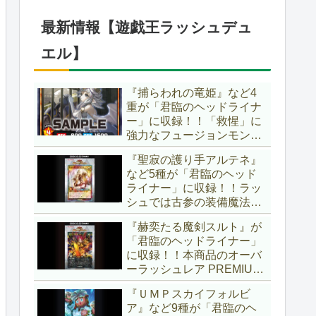
ブースター」の第2弾！！
今回は前回以上に個性派揃
最新情報【遊戯王ラッシュデュ
いとなりましたね～。【遊
戯王OCG】
エル】
『捕らわれの竜姫』など4
重が「君臨のヘッドライナ
ー」に収録！！「救惺」に
強力なフュージョンモンス
ターとサポーターが登
『聖寂の護り手アルテネ』
場！！性能の高さはもちろ
など5種が「君臨のヘッド
ん、イラストから推察され
ライナー」に収録！！ラッ
る背景ストーリーも興味深
シュでは古参の装備魔法
い……。【遊戯王ラッシュ
『アルテネの加護』がテー
デュエル】
『赫奕たる魔剣スルト』が
マ化！！3種のユニオンが
「君臨のヘッドライナー」
存在し、天使族では汎用的
に収録！！本商品のオーバ
なサポーターとなります
ーラッシュレア PREMIUM
ね！！【遊戯王ラッシュデ
BLACK Ver.枠！！初の下級
ュエル】
『ＵＭＰスカイフォルビ
モンスターで、「ヘルシ
ア』など9種が「君臨のヘ
ィ」と相性抜群なバウンス