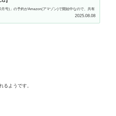
CG】
10月号)」の予約がAmazon(アマゾン)で開始中なので、共有
付属カードは『教導の死徒』！！抜群の汎用性を誇るレベ
2025.08.08
ターです！！2025/8/21に発売予定！！【遊戯王OCG】
れるようです。