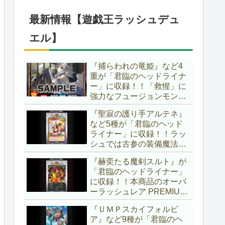
ブースター」の第2弾！！
今回は前回以上に個性派揃
最新情報【遊戯王ラッシュデュ
いとなりましたね～。【遊
戯王OCG】
エル】
『捕らわれの竜姫』など4
重が「君臨のヘッドライナ
ー」に収録！！「救惺」に
強力なフュージョンモンス
ターとサポーターが登
『聖寂の護り手アルテネ』
場！！性能の高さはもちろ
など5種が「君臨のヘッド
ん、イラストから推察され
ライナー」に収録！！ラッ
る背景ストーリーも興味深
シュでは古参の装備魔法
い……。【遊戯王ラッシュ
『アルテネの加護』がテー
デュエル】
『赫奕たる魔剣スルト』が
マ化！！3種のユニオンが
「君臨のヘッドライナー」
存在し、天使族では汎用的
に収録！！本商品のオーバ
なサポーターとなります
ーラッシュレア PREMIUM
ね！！【遊戯王ラッシュデ
BLACK Ver.枠！！初の下級
ュエル】
『ＵＭＰスカイフォルビ
モンスターで、「ヘルシ
ア』など9種が「君臨のヘ
ィ」と相性抜群なバウンス