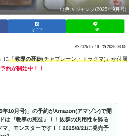
出典:Ｖジャンプ(2025年9月号)
はてブ
LINE
2025.07.19
2025.08.08
)」に
『
教導の死徒
(チャプレーン・ドラグマ)』が付属
)で予約が開始中！！
5年10月号)」の予約がAmazon(アマゾン)で開
ドは『教導の死徒』！！抜群の汎用性を誇る
マ」モンスターです！！2025/8/21に発売予