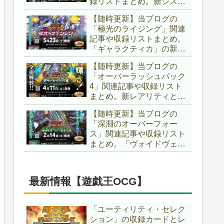
録リストまとめ。新システ
場です！！【遊戯王ラッシ
ム「ユニオンフュージョ
ュデュエル】
【随時更新】当ブログの
ン」の登場により、ようや
「極光のライジング」関連
く原作さながらの「ＸＹ
記事や収録リストまとめ。
Ｚ」が使用可能となりまし
「ギャラクティカ」の新た
た！！【遊戯王ラッシュデ
なフュージョンモンスター
ュエル】
【随時更新】当ブログの
やイラスト違い、「報道」
「オーバーラッシュパック
の強化に加え、幻竜族の新
4」関連記事や収録リスト
テーマ「纏竜」も登場で
まとめ。新レアリティとし
す！！【遊戯王ラッシュデ
てフルオーバーラッシュレ
ュエル】
【随時更新】当ブログの
ア仕様が初登場！！そし
「深淵のオーバーフォー
て、OCGの大人気テーマ
ス」関連記事や収録リスト
「霊使い」も同時に実装さ
まとめ。「ヴォイドヴェル
れています！！【遊戯王ラ
グ」や「夢中」、「ラ
ッシュデュエル】
ヴ」、「いとをかし」、
「コスモス姫」などの人気
最新情報【遊戯王OCG】
テーマ強化に加え、「冥
跡」もテーマ化です！！
【遊戯王ラッシュデュエ
「ユーティリティ・セレク
ル】
ション」の収録カードとレ