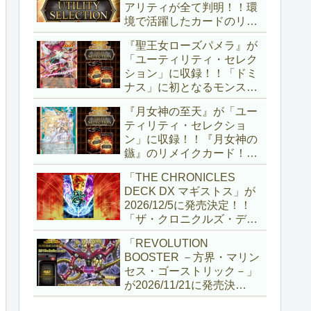
アリティが全て判明！！環
境で活躍したカードのリメ
イクが多数収録！！調整版
『聖王女ローズパメラ』が
『墓穴の指名者』や「ドミ
「ユーティリティ・セレク
ナス」の少女のカード化な
ション」に収録！！「ドミ
ど、注目要素が満載ですね
ナス」に初となるモンスタ
～。【遊戯王OCG】
ーが登場！！『聖王の粉
『月女神の至天』が「ユー
砕』や『列王詩篇』に描か
ティリティ・セレクショ
れていた少女で、実際にこ
ン」に収録！！『月女神の
の2種を強力にサポートし
鏃』のリメイクカード！！
ていますね！！【遊戯王
選出傾向が読めなくなりま
OCG】
「THE CHRONICLES
したが、後攻向けとは言え
DECK DX マギストス」が
無効化範囲の広がった『墓
2026/12/5に発売決定！！
穴の指名者』はめちゃくち
「ザ・クロニクルズ・デッ
ゃ強力ですね！？【遊戯王
キ」がリニューアル！！第
OCG】
「REVOLUTION
1弾は「マギストス」と
BOOSTER －方界・マリン
「エンディミオン」が選出
セス・ゴーストリック－」
されています！！【遊戯王
が2026/11/21に発売決
OCG】
定！！「レボリューション