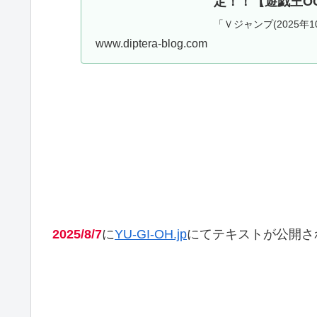
定！！【遊戯王O
「Ｖジャンプ(2025年
した記事となります。
www.diptera-blog.com
ル8の「ドラグマ」モンス
2025/8/7
に
YU-GI-OH.jp
にてテキストが公開さ