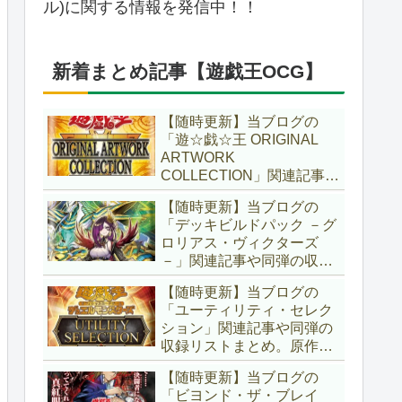
ル)に関する情報を発信中！！
新着まとめ記事【遊戯王OCG】
【随時更新】当ブログの
「遊☆戯☆王 ORIGINAL
ARTWORK
COLLECTION」関連記事や
同弾の収録リストまとめ。
【随時更新】当ブログの
マンガスタイルとオーバー
「デッキビルドパック －グ
フレームに焦点を当てた新
ロリアス・ヴィクターズ
商品！！また、原作のモン
－」関連記事や同弾の収録
スターもリメイクされてい
リストまとめ。効果を持た
ます！！【遊戯王OCG】
【随時更新】当ブログの
ない古のモンスターを使役
「ユーティリティ・セレク
する儀式テーマ「セネト」
ション」関連記事や同弾の
に加え、「レイズ・ムー
収録リストまとめ。原作の
ン」や「異解△」も登
名シーンや懐かしの人気モ
場！！【遊戯王OCG】
【随時更新】当ブログの
ンスターをイメージした新
「ビヨンド・ザ・ブレイ
規カードが多数登場！！ま