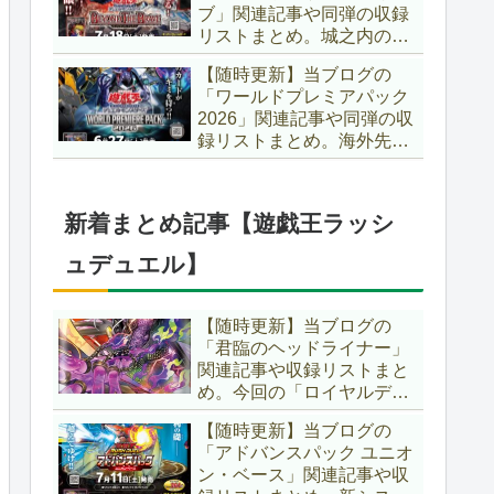
ブ」関連記事や同弾の収録
た、「ドミナス」などの豪
リストまとめ。城之内のカ
華再録にも注目ですね～。
ードたちが『時の黒魔術
【遊戯王OCG】
【随時更新】当ブログの
師』関連となってリメイ
「ワールドプレミアパック
ク！！さらに、「Ｄ－ＨＥ
2026」関連記事や同弾の収
ＲＯ」の『幽獄の時計塔』
録リストまとめ。海外先行
も待望のリメイクです！！
カードが例年より早く来
【遊戯王OCG】
日！！ゴースト骨塚をイメ
ージした『リビングデッド
新着まとめ記事【遊戯王ラッシ
の呼び声』関連に注目が集
まっていますね～。【遊戯
ュデュエル】
王OCG】
【随時更新】当ブログの
「君臨のヘッドライナー」
関連記事や収録リストまと
め。今回の「ロイヤルデモ
ンズ」は相手モンスターを
【随時更新】当ブログの
リリース！！また、新テー
「アドバンスパック ユニオ
マとして「救惺」、「ヘル
ン・ベース」関連記事や収
シィ」、「ゴエゴエ」も登