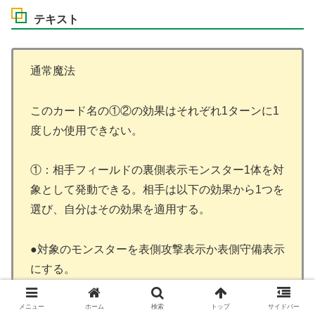
テキスト
通常魔法
このカード名の①②の効果はそれぞれ1ターンに1
度しか使用できない。
①：相手フィールドの裏側表示モンスター1体を対
象として発動できる。相手は以下の効果から1つを
選び、自分はその効果を適用する。
●対象のモンスターを表側攻撃表示か表側守備表示
にする。
メニュー
●対象のモンスターを墓地へ送る。その後、この効
ホーム
検索
トップ
サイドバー