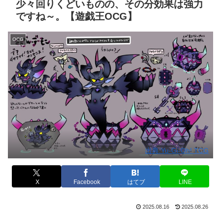
少々回りくどいものの、その分効果は強力
ですね～。【遊戯王OCG】
OCG
出典:Yu-Gi-Oh! TCG
X
Facebook
はてブ
LINE
2025.08.16
2025.08.26