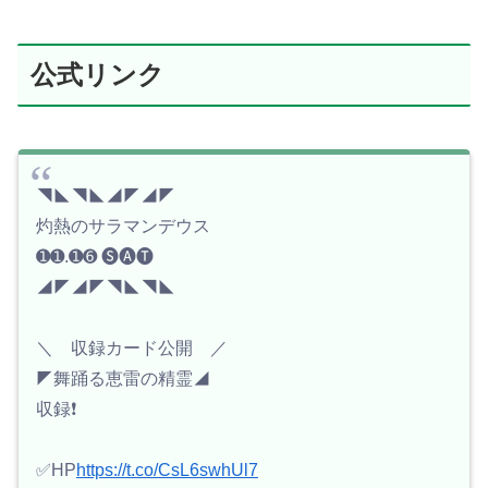
公式リンク
◥◣◥◣◢◤◢◤
灼熱のサラマンデウス
➊➊.➊➏ 🅢🅐🅣
◢◤◢◤◥◣◥◣
＼ 収録カード公開 ／
◤舞踊る恵雷の精霊◢
収録❗️
✅HP
https://t.co/CsL6swhUl7