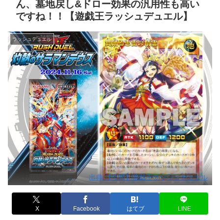
ん、墓地戻し&ドロー効果の汎用性も高い
ですね！！【遊戯王ラッシュデュエル】
ラッシュデュエル
出典:【公式】遊戯王ラッシュデュエル
X
Facebook
はてブ
LINE