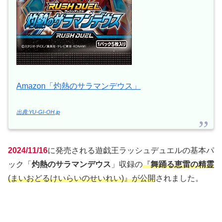
Amazon「灼熱のサラマンデウス」
出典:YU-GI-OH.jp
2024/11/16
に発売される遊戯王ラッシュデュエルの基本パ
ック「
灼熱のサラマンデウス
」収録の
『
舞踊る恵雷の精霊
(まいおどるけいらいのせいれい)』が公開
されました。