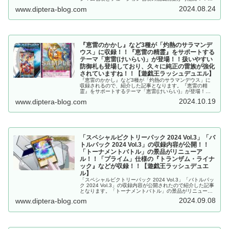
「ユグドラゴ」や「ラヴ」、「ガジェット」なども！！
2024.08.24
www.diptera-blog.com
2024/11/16に発売予定！！【遊戯王ラッシュデュエル】
『恵雷のかかし』など3種が「灼熱のサラマンデ
ウス」に収録！！『恵雷の精霊』をサポートする
テーマ「恵雷(けいらい)」が登場！！扱いやすい
防御札も登場しており、久々に純正の雷族が強化
されていますね！！【遊戯王ラッシュデュエル】
『恵雷のかかし』など3種が「灼熱のサラマンデウス」に
収録されるので、紹介した記事となります。『恵雷の精
霊』をサポートするテーマ「恵雷(けいらい)」が登場！！
扱いやすい防御札も登場しており、久々に純正の雷族が強
2024.10.19
www.diptera-blog.com
化されていますね！！【遊戯王ラッシュデュエル】
「スペシャルビクトリーパック 2024 Vol.3」「バ
トルパック 2024 Vol.3」の収録内容が公開！！
「トーナメントバトル」の景品がリニューア
ル！！「プライム」仕様の『トランザム・ライナ
ック』などが収録！！【遊戯王ラッシュデュエ
ル】
「スペシャルビクトリーパック 2024 Vol.3」「バトルパッ
ク 2024 Vol.3」の収録内容が公開されたので紹介した記事
となります。「トーナメントバトル」の景品がリニューア
ル！！「プライム」仕様の『トランザム・ライナック』な
2024.09.08
www.diptera-blog.com
どが再録！ラッシュデュエル