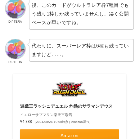
後、このカードがウルトラレア枠7種目でも
う残り1枠しか残っていませんし、凄く公開
DIPTERA
ペースが早いですね。
代わりに、スーパーレア枠は6種も残ってい
ますけど……。
DIPTERA
遊戯王ラッシュデュエル 灼熱のサラマンデウス
イエローサブマリン楽天市場店
¥4,788
（2024/08/24 19:00時点 | Amazon調べ）
Amazon