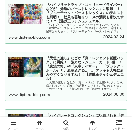
『ハイブリッドライブ・スクリュードライバー』
などが「覚醒のバーストレックス」に収録！！
『ブルーテック・バーストレックス』のテキスト
も判明！！効果も墓地リソースの消費も豪快です
ね！？【遊戯王ラッシュデュエル】
『ハイブリッドライブ・スクリュードライバー』などが
「覚醒のバーストレックス」に収録されるので、紹介した
記事となります。『ブルーテック・バーストレックス』の
テキストも判明！！効果も墓地リソースの消費も豪快です
2024.03.24
www.diptera-blog.com
ね！？【遊戯王ラッシュデュエル】
『天使の施し』などが「真・レジェンド覚醒パッ
ク」に再録！！強力なレジェンドカード5種！！
『魔法の筒』や『風帝ライザー』、『ブラック・
ホール』と、豪華過ぎる……。デッキも大幅に組
みやすくなりますね！！【遊戯王ラッシュデュエ
ル】
『天使の施し』などが「真・レジェンド覚醒パック」に収
録されるので、紹介した記事となります。強力なレジェン
ドカード5種！！『魔法の筒』や『風帝ライザー』、『ブ
ラック・ホール』と、豪華過ぎる……。デッキも大幅に組
2024.08.30
www.diptera-blog.com
みやすくなりますね！！【遊戯王ラッシュデュエル】
「ハイグレードコレクション」に収録される『デ
ーモンの召喚』の関連カード等が一部判明したの
で考察。『ブラック・ドラゴンズ・デーモン』
等。【遊戯王ラッシュデュエル】
メニュー
ホーム
検索
トップ
サイドバー
【遊戯王ラッシュデュエル】直近で判明した「ハイグレー