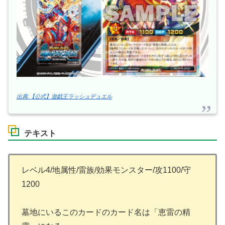
出典:【公式】遊戯王ラッシュデュエル
テキスト
レベル4/地属性/雷族/効果モンスター/攻1100/守
1200
墓地にいるこのカードのカード名は「恵雷の精