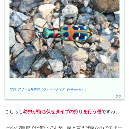
出典: フリー百科事典『ウィキペディア（Wikipedia）』
こちらも
幼虫が待ち伏せタイプの狩りを行う種
ですね。
上述の2種程では無いですが、罠と言えば罠なのでモチー