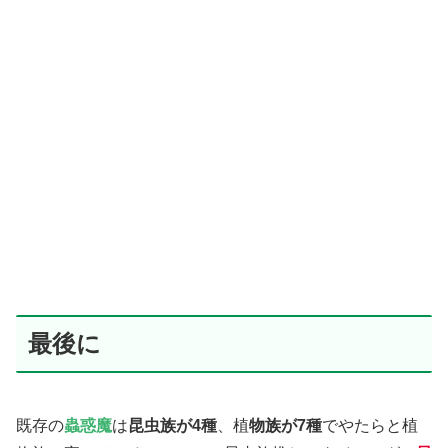
最後に
既存の
蟲惑魔
は
昆虫族が4種
、植
物族が7種
でやたらと植