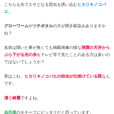
こちらも光でエサとなる昆虫を誘い込む
ヒカリキノコバ
エ
。
グローワーム
や
ツチボタル
の方が聞き馴染みありますか
ね？
名前は聞いた事が無くても掲載画像の様な
洞窟の天井から
ぶら下がる光の糸
をテレビ等で見たことのある方は多いの
ではないでしょうか？
実はこれ、
ヒカリキノコバエの幼虫が仕掛けている罠
なん
です。
凄く綺麗
ですよね。
蟲惑魔
のモチーフにピッタリだと思っています。