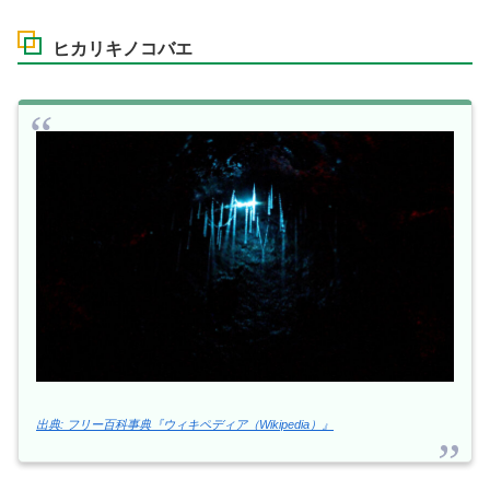
ヒカリキノコバエ
出典: フリー百科事典『ウィキペディア（Wikipedia）』