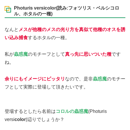
Photuris versicolor(読み:フォツリス・ベルシコロ
ル、ホタルの一種)
なんと
メスが他種のメスの光り方を真似て他種のオスを誘
い込み捕食
するホタルの一種。
私が
蟲惑魔
のモチーフとして
真っ先に思いついた種
です
ね。
余りにもイメージにピッタリ
なので、是非
蟲惑魔
のモチー
フとして実際に登場して頂きたいです。
登場するとしたら名前は
コロルの蟲惑魔
(Photuris
versi
color
)辺りでしょうか？