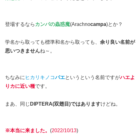
登場するなら
カンパの蟲惑魔
(Arachno
campa
)とか？
学名から取っても標準和名から取っても、
余り良い名前が
思いつきません
ね～。
ちなみに
ヒカリキノコ
バエ
というという名前ですが
ハエよ
りカに近い種
です。
まあ、同じ
DIPTERA(双翅目)ではあります
けどね。
※本当に来ました。
(
2022/10/13
)