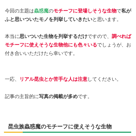
今回の主題は
蟲惑魔
の
モチーフに登場しそうな生物
で
私が
ふと思いついたモノを列挙していきたい
と思います。
本当に
思いついた生物を列挙するだけ
ですので、
調べれば
モチーフに使えそうな生物他にも色々いる
でしょうが、お
付き合いいただけたら幸いです。
一応、
リアル昆虫とか苦手な人は注意
してください。
記事の主旨的に
写真の掲載が多め
です。
昆虫族蟲惑魔のモチーフに使えそうな生物