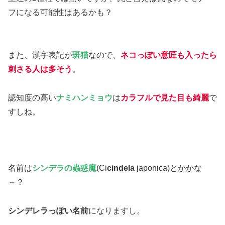
フになる可能性はあるかも？
また、漢字表記が
斑猫
なので、
ネコっぽい意匠も入ったら
刺さる人は多そう
。
認知度の高い
ナミハンミョウ
は
カラフルで見た目も綺麗
で
すしね。
名前は
シンデラの蟲惑魔
(Ci
cindela
japonica)とかかな
～？
シンデレラっぽい名前
になりますし。