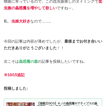
物族に寄っているので、この昆虫族推しのタイミングで
昆
虫族の蟲惑魔を増やして欲しい
ですね～。
私、
虫娘大好き
なので……。
今回の記事は内容が薄めでしたが、
最後までお付き合いい
ただきありがとうございました
！！
次こそは
蟲惑魔の森
の記事を投稿したいですね。
※10/15
追記
投稿しました
↓
【遊戯王OCG】キノの蟲惑魔やアティプスの蟲