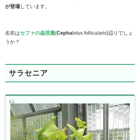
が登場
しています。
名前は
セファの蟲惑魔
(
Cepha
lotus follicularis)辺りでしょ
うか？
サラセニア