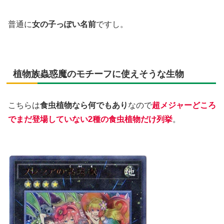
普通に
女の子っぽい名前
ですし。
植物族蟲惑魔のモチーフに使えそうな生物
こちらは
食虫植物なら何でもあり
なので
超メジャーどころ
でまだ登場していない2種の食虫植物だけ列挙
。