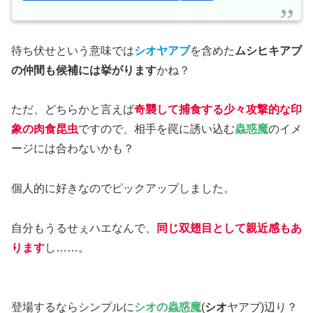
待ち伏せという意味では
シオヤアブ
を含めた
ムシヒキアブ
の仲間も候補には挙がります
かね？
ただ、どちらかと言えば
奇襲して捕食する少々攻撃的な印
象の肉食昆虫
ですので、相手を罠に誘い込む
蟲惑魔
のイメ
ージには合わないかも？
個人的に好きなのでピックアップしました。
自分もうるせぇハエなんで、
同じ双翅目として親近感もあ
ります
し……。
登場するならシンプルに
シオの蟲惑魔
(
シオ
ヤアブ)辺り？