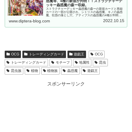
惑魔等、4種の新規が判明！！ストラクチャーデ
ッキー蟲惑魔の森ー収録。
ストラクチャーデッキー蟲惑魔の森ーの新規カードと再録
カードの一部が公開され、シトリスの蟲惑魔、キノの蟲惑
魔、狂惑の落とし穴、アティプスの蟲惑魔の4種が判明し
ました。全ての新規カードが強力で、既存の蟲惑魔デッキ
2022.10.15
www.diptera-blog.com
を大幅強化。残りの新規にも期待が高まりますね。
OCG
トレーディングカード
遊戯王
OCG
トレーディングカード
モチーフ
地属性
昆虫
昆虫族
植物
植物族
蟲惑魔
遊戯王
スポンサーリンク