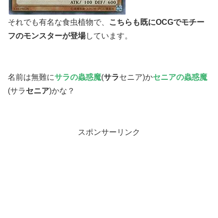
それでも有名な食虫植物で、
こちらも既にOCGでモチー
フのモンスターが登場
しています。
名前は無難に
サラの蟲惑魔
(
サラ
セニア)か
セニアの蟲惑魔
(サラ
セニア
)かな？
スポンサーリンク