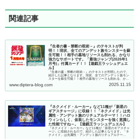
関連記事
『生者の書－禁断の呪術－』のテキストが判
明！！現状、全てのアンデット族モンスターを蘇
生可能！！相手の墓地リソースも削れる、かなり
強力なサポートです。「最強ジャンプ(2026年1
月号)」付属カード！！【遊戯王ラッシュデュエ
ル】
『生者の書－禁断の呪術－』のテキストが判明したので、
紹介した記事となります。現状、全てのアンデット族モン
スターを蘇生可能！！相手の墓地リソースも削れる、かな
り強力なサポートです。「最強ジャンプ(2026年1月号)」
2025.11.15
www.diptera-blog.com
付属カード！！【遊戯王ラッシュデュエル】
『ネクメイド・ルーカー』など11種が「新星の
ギアスチャージ」に収録！！「ネクメイド」は光
属性・アンデット族のリチュアルテーマ！！ハロ
ウィンらしく、仮装したモンスターを強く意識し
た性能ですね～。【遊戯王ラッシュデュエル】
『ネクメイド・ルーカー』など11種が「新星のギアスチャ
ージ」に収録されるので、紹介した記事となります。「ネ
クメイド」は光属性・アンデット族のリチュアルテー
マ！！ハロウィンらしく、仮装したモンスターを強く意識