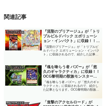
関連記事
『流聖のプリアージュ』が「トリ
ラッシュデュエル
プルビルドパック エボリューシ
ョン・インパクト」に収録！！
『スター・リスタート』と『はじ
『流聖のプリアージュ』が「トリプルビ
まりの星』のサポート！！これら
ルドパック エボリューション・インパク
ト」に収録されるので、紹介した記事と
をサルベージしつつ1ドローは、
なります。『スター・リスタート』と
破格の性能ですね！？【遊戯王ラ
『はじまりの星』のサポート！！これら
ッシュデュエル】
をサルベージしつつ1ドローは、破格の性
『魂を喰らう者 バズー』が「悠
ラッシュデュエル
能ですね！？【遊戯王ラッシュデュエ
久のギャラクティカ」に収録！！
ル】
OCG黎明期の獣族モンスターが
ラッシュにレジェンドカードとし
『魂を喰らう者 バズー』が「悠久のギャ
て実装！！最上級モンスターとす
ラクティカ」に収録されるので、紹介し
た記事となります。OCG黎明期の獣族モ
ら殴り合える、頼れる下級アタッ
ンスターがラッシュにレジェンドカード
カーですね！！【遊戯王ラッシュ
として実装！！最上級モンスターとすら
デュエル】
殴り合える、頼れる下級アタッカーです
「進撃のアクセルロード」が
ラッシュデュエル
ね！！【遊戯王ラッシュデュエル】