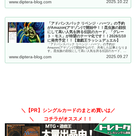
2025.10.22
www.diptera-blog.com
した性能ですね～。【遊戯王ラッシュデュエル】
「アドバンスパック リベンジ・ハーツ」の予約
がAmazon(アマゾン)で開始中！！昆虫族の顔役
にして高い人気を誇る伝説のカード、「グレー
ト・モス」が待望のテーマ化です！！2026/1/10
に発売予定！！【遊戯王ラッシュデュエル】
「アドバンスパック リベンジ・ハーツ」の予約が
Amazon(アマゾン)で開始中なので、共有した記事となりま
す。昆虫族の顔役にして高い人気を誇る伝説のカード、
「グレート・モス」が待望のテーマ化です！！2026/1/10
2025.09.27
www.diptera-blog.com
に発売予定！！【遊戯王ラッシュデュエル】
＼【PR】シングルカードのまとめ買いは／
＼ コチラがオススメ！！ ／