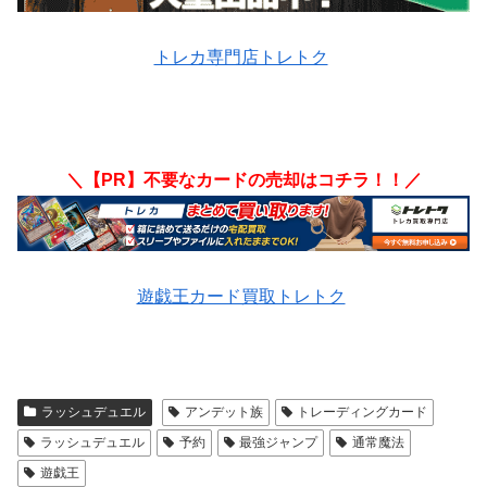
トレカ専門店トレトク
＼【PR】不要なカードの売却はコチラ！！／
遊戯王カード買取トレトク
ラッシュデュエル
アンデット族
トレーディングカード
ラッシュデュエル
予約
最強ジャンプ
通常魔法
遊戯王