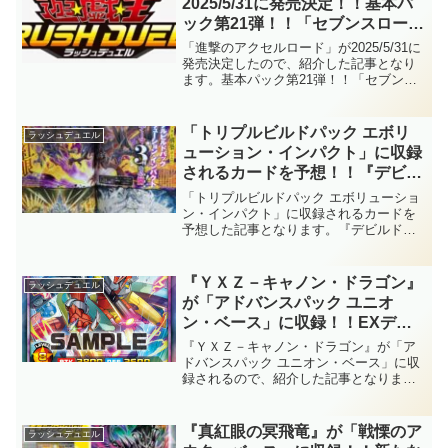
2025/5/31に発売決定！！基本パ
ック第21弾！！「セブンスロー
ド」の強化が確定していますね。
「進撃のアクセルロード」が2025/5/31に
更に、基本パックでは初となる新
発売決定したので、紹介した記事となり
ます。基本パック第21弾！！「セブンス
仕様のオーバーラッシュレア仕様
ロード」の強化が確定していますね。更
も実装です！！【遊戯王ラッシュ
に、基本パックでは初となる新仕様のオ
デュエル】
ーバーラッシュレア仕様も実装です！！
「トリプルビルドパック エボリ
ラッシュデュエル
【遊戯王ラッシュデュエル】
ューション・インパクト」に収録
されるカードを予想！！『デビル
ドーザー』など！！「夢中」など
「トリプルビルドパック エボリューショ
3テーマが収録されるパック。昆
ン・インパクト」に収録されるカードを
予想した記事となります。『デビルドー
虫族の強化、余りにも待ちわびま
ザー』など！！「夢中」など3テーマが収
した……。(感涙)【遊戯王ラッシ
録されるパック。昆虫族の強化、余りに
ュデュエル】
も待ちわびました……。(感涙)【遊戯王ラ
『ＹＸＺ－キャノン・ドラゴン』
ラッシュデュエル
ッシュデュエル】
が「アドバンスパック ユニオ
ン・ベース」に収録！！EXデッ
キで『ＸＹＺ－ドラゴン・キャノ
『ＹＸＺ－キャノン・ドラゴン』が「ア
ン』となるフュージョン！！効果
ドバンスパック ユニオン・ベース」に収
録されるので、紹介した記事となりま
でもあちらを蘇生でき、巻き返し
す。EXデッキで『ＸＹＺ－ドラゴン・キ
要員となりますね！！【遊戯王ラ
ャノン』となるフュージョン！！効果で
ッシュデュエル】
もあちらを蘇生でき、巻き返し要員とな
『真紅眼の冥飛竜』が「戦慄のア
ラッシュデュエル
りますね！！【遊戯王ラッシュデュエ