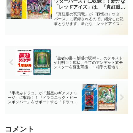
ウターバース」に収録！！新たな
ル】
「レッドアイズ」は、『真紅眼の
冥竜』や『コーリング・ダーク・
『真紅眼の冥飛竜』が「戦慄のアウター
メテオ』のサルベージ効果に加
バース」に収録されるので、紹介した記
事となります。新たな「レッドアイズ」
え、手札と墓地で『真紅眼の黒
は、『真紅眼の冥竜』や『コーリング・
竜』扱い！？【遊戯王ラッシュデ
ダーク・メテオ』のサルベージ効果に加
ュエル】
え、手札と墓地で『真紅眼の黒竜』扱
い！？【遊戯王ラッシュデュエル】
『生者の書－禁断の呪術－』のテキスト
が判明！！現状、全てのアンデット族モ
ンスターを蘇生可能！！相手の墓地リソ
ースも削れる、かなり強力なサポートで
す。「最強ジャンプ(2026年1月号)」付属
カード！！【遊戯王ラッシュデュエル】
『手摘みドラコ』が「新星のギアスチャ
ージ」に収録！！『ドラコニック・ピー
スボンバー』をサポートする「ドラコ」
が登場！！範囲が広めなサルベージ効果
を持つので、多くのデッキで活躍できそ
うですね～。【遊戯王ラッシュデュエ
ル】
コメント