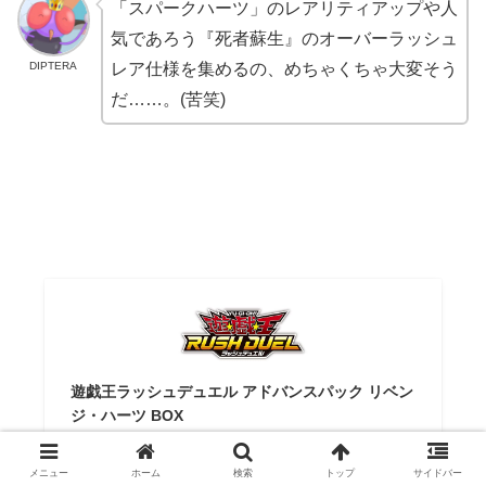
「スパークハーツ」のレアリティアップや人
気であろう『死者蘇生』のオーバーラッシュ
DIPTERA
レア仕様を集めるの、めちゃくちゃ大変そう
だ……。(苦笑)
遊戯王ラッシュデュエル アドバンスパック リベン
ジ・ハーツ BOX
メディアワールド 販売＆買取SHOP
¥3,630
（2025/09/27 03:51時点 | Amazon調べ）
メニュー
ホーム
検索
トップ
サイドバー