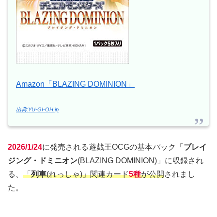
Amazon「BLAZING DOMINION」
出典:YU-GI-OH.jp
2026/1/24
に発売される遊戯王OCGの基本パック「
ブレイ
ジング・ドミニオン
(BLAZING DOMINION)」に収録され
る、
「
列車
(れっしゃ)」関連カード
5種
が公開
されまし
た。