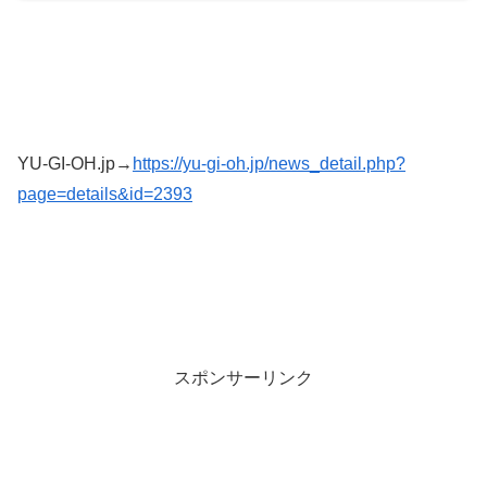
YU-GI-OH.jp→
https://yu-gi-oh.jp/news_detail.php?
page=details&id=2393
スポンサーリンク