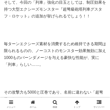
そして、今回の「列車」強化の目玉としては、制圧効果を
持つ大型エクシーズモンスター『超弩級砲塔列車グスタ
フ・ロケット』の追加が挙げられるでしょう！！
毎ターンエクシーズ素材を消費するため維持できる期間は
限られるものの、ノーコストのモンスター効果無効に加え
1000ものバーンダメージを与える豪快な性能が、実に
「列車」らしい……。
その攻撃力も5000と圧巻であり、名前に違わない「超弩
級」なモンスターです。
メニュー
ホーム
検索
トップ
サイドバー