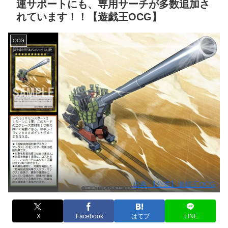
連サポートにも、専用サーチが多数追加さ
れています！！【遊戯王OCG】
OCG
出典:【公式】遊戯王OCG
X
Facebook
はてブ
LINE