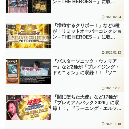
ン－THE HEROES－」に収
録！！5D’s枠最後のイラストは、
アニメOPのワンシーンを再
2026.02.24
現！！手札から発動してシンクロ
召喚する効果も凄いですね！？
『増殖するクリボー！』など6種
OCG
【遊戯王OCG】
が「リミットオーバーコレクショ
ン－THE HEROES－」に収
録！！またも各世代の主人公にリ
メイクカードが追加！！どのカー
2026.01.12
ドもリメイク元が正統強化されて
いて嬉しいですね～。【遊戯王
『バスターソニック・ウォリア
OCG
OCG】
ー』など2種が「ブレイジング・
ドミニオン」に収録！！『ソニッ
ク・ウォリアー』のリメイク！！
これからの遊星をしっかり支えて
2025.12.21
くれそうです……。また、妨害を
ケアできる速攻魔法も登場！！
『闇に堕ちた天使』など17種が
OCG
【遊戯王OCG】
「プレミアムパック 2026」に収
録！！。『ラーニング・エルフ』
が実装され、「堕天使」などにも
新規カードが登場！！「捕食植物
2025.11.18
(プレデター・プランツ)」も近々