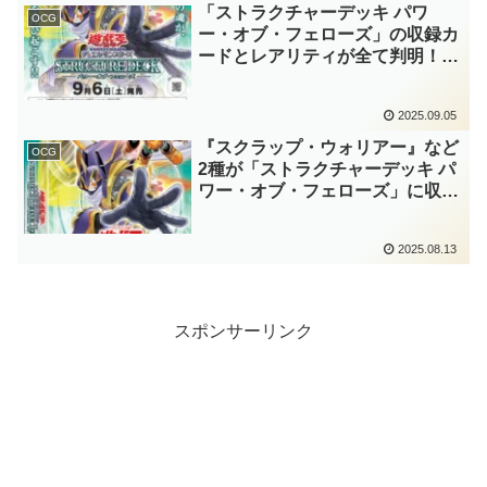
強化が行われそうかな？【遊戯王
「ストラクチャーデッキ パワ
OCG
OCG】
ー・オブ・フェローズ」の収録カ
ードとレアリティが全て判明！！
不動遊星のエース『ジャンク・ウ
ォリアー』が大幅にパワーアッ
2025.09.05
プ！！いつも通り、レアリティ設
定も安定していますね～。【遊戯
『スクラップ・ウォリアー』など
OCG
王OCG】
2種が「ストラクチャーデッキ パ
ワー・オブ・フェローズ」に収
録！！初のレベル3「ウォリア
ー」が実装！！また、手札からシ
2025.08.13
ンクロ素材となる専用チューナー
も登場していますね～。【遊戯王
OCG】
スポンサーリンク