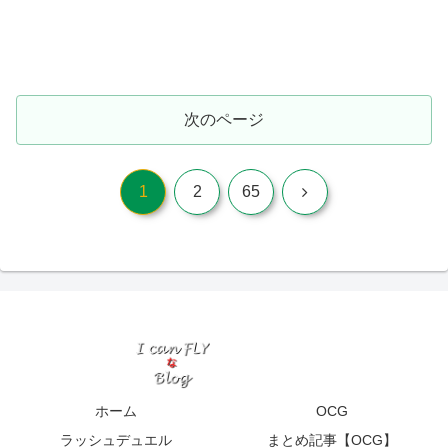
次のページ
次
1
2
65
へ
ホーム
OCG
ラッシュデュエル
まとめ記事【OCG】