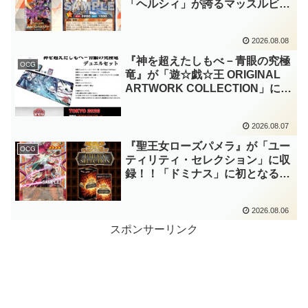
「ヘルシィ」が誇るマッスルビュ
ーティーの詳細が判明！！優秀な
リチュアル魔法『健康ズハイ！』
2026.08.08
をサルベージできるサポーターで
したか～。【遊戯王ラッシュデュ
『神を超えたしもべ－青眼の究極
OCG
エル】
竜』が「遊☆戯☆王 ORIGINAL
ARTWORK COLLECTION」に収
録！！3回の攻撃と除去、強固な
耐性と、正しく『強靭！無敵！最
2026.08.07
強！』な「ブルーアイズ」が登場
です！！【遊戯王OCG】
『聖王女ローズパメラ』が「ユー
OCG
ティリティ・セレクション」に収
録！！「ドミナス」に初となるモ
ンスターが登場！！『聖王の粉
砕』や『列王詩篇』に描かれてい
2026.08.06
た少女で、実際にこの2種を強力
にサポートしていますね！！【遊
スポンサーリンク
戯王OCG】