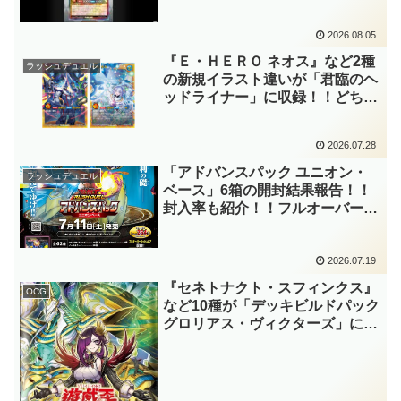
魔法『アルテネの加護』がテーマ
化！！3種のユニオンが存在し、
2026.08.05
天使族では汎用的なサポーターと
なりますね！！【遊戯王ラッシュ
『Ｅ・ＨＥＲＯ ネオス』など2種
ラッシュデュエル
デュエル】
の新規イラスト違いが「君臨のヘ
ッドライナー」に収録！！どちら
も本商品のフルオーバーラッシュ
レア枠！！もう1種の『救惺の巫
2026.07.28
女』も笑顔が新鮮で素晴らしいで
すね～。【遊戯王ラッシュデュエ
「アドバンスパック ユニオン・
ラッシュデュエル
ル】
ベース」6箱の開封結果報告！！
封入率も紹介！！フルオーバーラ
ッシュレアはもちろん、「ＸＹ
Ｚ」や「プリアージュ」、『ガガ
ガチアガール』の高レアリティも
2026.07.19
狙いたいですね！！【遊戯王ラッ
『セネトナクト・スフィンクス』
OCG
シュデュエル】
など10種が「デッキビルドパック
グロリアス・ヴィクターズ」に収
録！！「セネト」は通常モンスタ
ーでデュエルする儀式テーマ！？
しかも、融合モンスターを通常モ
ンスターにしている……。【遊戯