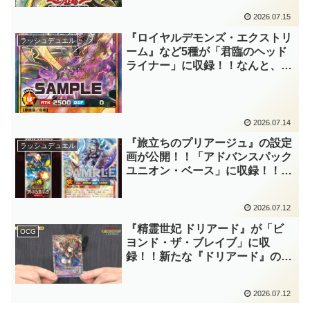
王OCG】
2026.07.15
『ロイヤルデモンズ・エクストリ
ラッシュデュエル
ーム』など5種が「君臨のヘッド
ライナー」に収録！！なんと、今
度の「ロイヤルデモンズ」は相手
モンスターをリリース可能！？最
上級2体のリリースも行いやすく
なっていますね～。【遊戯王ラッ
2026.07.14
シュデュエル】
『旅立ちのプリアージュ』の設定
ラッシュデュエル
画が公開！！「アドバンスパック
ユニオン・ベース」に収録！！彼
女だけで3種目となる設定画！！
機能性重視の服装も新鮮で可愛い
2026.07.12
ですが、手袋が大き過ぎて少々シ
ュール……。【遊戯王ラッシュデ
『精霊世妃 ドリアード』が「ビ
OCG
ュエル】
ヨンド・ザ・ブレイブ」に収
録！！新たな『ドリアード』のリ
メイク！！相変わらずの複数属性
に関する効果ですが、汎用的な蘇
2026.07.12
生効果とリクルート効果を持ち、