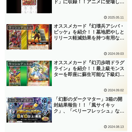
ド」に収録！！アニメに登場して
いた下級モンスター『幻壊兵ニッ
カ』と『幻壊兵ポッカ』に加え、
2025.05.11
彼女たちのフュージョンモンスタ
ーまで実装です！！【遊戯王ラッ
オススメカード『幻壊兵アシバ・
ラッシュデュエル
シュデュエル】
ビッケ』を紹介！！墓地肥やしと
リリース軽減効果を持つ有用な下
級幻竜族モンスター！！『幻刃歩
哨ドラグライン』と共に、マキシ
2024.09.03
マム召喚・フュージョン召喚のサ
ポートが可能です！！【遊戯王ラ
オススメカード『幻刃歩哨ドラグ
ラッシュデュエル
ッシュデュエル】
ライン』を紹介！！最上級モンス
ターを即座に蘇生可能な下級幻竜
族モンスター！！マキシマム、フ
ュージョン素材、『夢幻重騎ビル
2024.09.02
ド・ドラグーン』と、サルベージ
対象も有用過ぎます！！【遊戯王
「幻影のダークマター」3箱の開
ラッシュデュエル
ラッシュデュエル】
封結果報告！！「風サイキッ
ク」、「ベリーフレッシュ」な
ど、多数のテーマが大幅強化！！
『Ｅ・ＨＥＲＯ シャイニング・
2024.08.13
フレア・ウィングマン』のオーバ