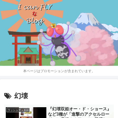
本ページはプロモーションが含まれています。
幻壊
『幻壊双姫オー・ド・ショース』
ラッシュデュエル
など3種が「進撃のアクセルロー