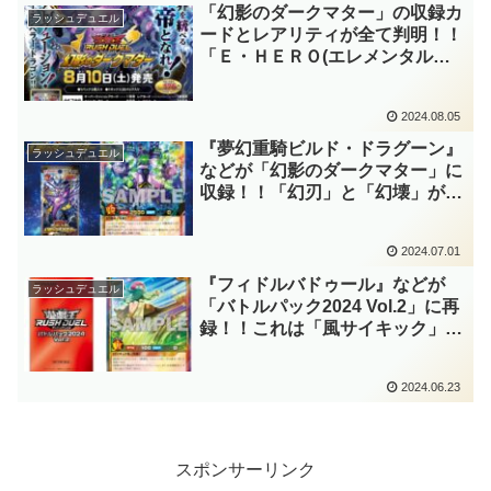
ーラッシュレアは来るか！？【遊
「幻影のダークマター」の収録カ
ラッシュデュエル
戯王ラッシュデュエル】
ードとレアリティが全て判明！！
「Ｅ・ＨＥＲＯ(エレメンタルヒ
ーロー)」、「ベリーフレッシ
ュ」、「風サイキック」など、多
2024.08.05
種多様なテーマが登場・強化され
た良パックだ……。【遊戯王ラッ
『夢幻重騎ビルド・ドラグーン』
ラッシュデュエル
シュデュエル】
などが「幻影のダークマター」に
収録！！「幻刃」と「幻壊」が大
幅強化！！マキシマムとフュージ
ョンの共存、手札交換など、幻竜
2024.07.01
族の欲しかったものが詰め込まれ
過ぎている……。【遊戯王ラッシ
『フィドルバドゥール』などが
ラッシュデュエル
ュデュエル】
「バトルパック2024 Vol.2」に再
録！！これは「風サイキック」の
強化フラグ！？「キャット」や
「幻壊」のフュージョンモンスタ
2024.06.23
ーも実装されそうで楽しみで
す！！【遊戯王ラッシュデュエ
ル】
スポンサーリンク