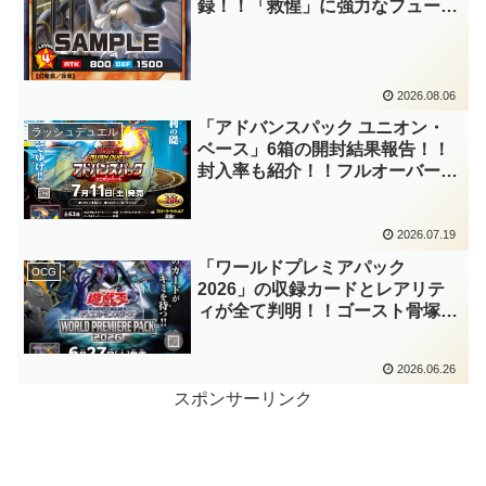
録！！「救惺」に強力なフュージ
ョンモンスターとサポーターが登
場！！性能の高さはもちろん、イ
ラストから推察される背景ストー
リーも興味深い……。【遊戯王ラ
2026.08.06
ッシュデュエル】
「アドバンスパック ユニオン・
ラッシュデュエル
ベース」6箱の開封結果報告！！
封入率も紹介！！フルオーバーラ
ッシュレアはもちろん、「ＸＹ
Ｚ」や「プリアージュ」、『ガガ
ガチアガール』の高レアリティも
2026.07.19
狙いたいですね！！【遊戯王ラッ
「ワールドプレミアパック
OCG
シュデュエル】
2026」の収録カードとレアリテ
ィが全て判明！！ゴースト骨塚の
『リビングデッドの呼び声』関連
や「ＧＭＸ(ジェノミクス)」な
2026.06.26
ど、話題の海外先行カードが例年
よりも早く来日です！！【遊戯王
スポンサーリンク
OCG】