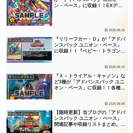
ン・ベース」に収録！！EXデッ
キで『ＸＹＺ－ドラゴン・キャノ
ン』となるフュージョン！！効果
でもあちらを蘇生でき、巻き返し
要員となりますね！！【遊戯王ラ
2026.06.16
ッシュデュエル】
『リリーフカー・Ｄ』が「アドバ
ラッシュデュエル
ンスパック ユニオン・ベース」
に収録！！『ベビー・トラゴン』
と『カードカー・Ｄ』が仲良くリ
メイク！！「球児皇ホーム」の優
2026.06.14
秀なドローソースとなるモンスタ
ーですね。【遊戯王ラッシュデュ
『Ｘ－トライアル・キャノン』な
ラッシュデュエル
エル】
ど3種が「アドバンスパック ユニ
オン・ベース」に収録！！各種
「ＸＹＺ」に名称変更可能な「ト
ライアル」モンスターが登場！！
2026.06.08
墓地フュージョンまで行えるのは
優秀過ぎますね～。【遊戯王ラッ
【随時更新】当ブログの「アドバ
ラッシュデュエルまとめ
シュデュエル】
ンスパック ユニオン・ベース」
関連記事や収録リストまとめ。新
システム「ユニオンフュージョ