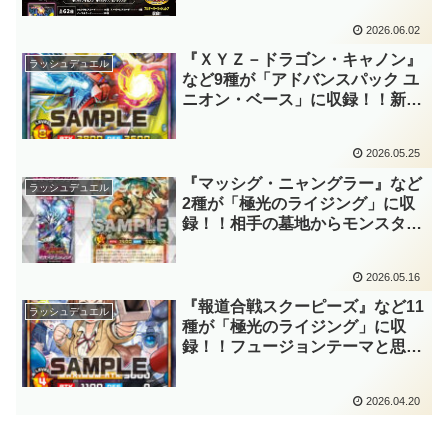
ン」の登場により、ようやく原作
さながらの「ＸＹＺ」が使用可能
2026.06.02
となりました！！【遊戯王ラッシ
『ＸＹＺ－ドラゴン・キャノン』
ラッシュデュエル
ュデュエル】
など9種が「アドバンスパック ユ
ニオン・ベース」に収録！！新ギ
ミックであるユニオンフュージョ
ンにより、我々が使いたかった
2026.05.25
「ＸＹＺ」が見事に再現されてい
ます！！【遊戯王ラッシュデュエ
『マッシグ・ニャングラー』など
ラッシュデュエル
ル】
2種が「極光のライジング」に収
録！！相手の墓地からモンスター
を釣り上げる汎用下級モンスター
が登場！！明らかに釣る側のビジ
2026.05.16
ュアルなのに、まさかの自身が魚
族なんだ！？【遊戯王ラッシュデ
『報道合戦スクーピーズ』など11
ラッシュデュエル
ュエル】
種が「極光のライジング」に収
録！！フュージョンテーマと思わ
れていた「報道(ほうどう)」に高
性能なマキシマムモンスターが登
2026.04.20
場！？これは凄い「特ダネ」
だ……。【遊戯王ラッシュデュエ
ル】