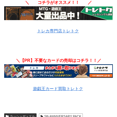
＼ コチラがオススメ！！ ／
トレカ専門店トレトク
＼【PR】不要なカードの売却はコチラ！！／
遊戯王カード買取トレトク
ラッシュデュエル
5th ANNIVERSARY PACK