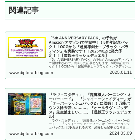
関連記事
「5th ANNIVERSARY PACK」の予約が
Amazon(アマゾン)で開始中！！5周年記念パッ
ク！！OCGから『超魔導剣士－ブラック・パラ
ディン』も実装です！！2025/4/12に発売予
定！！【遊戯王ラッシュデュエル】
「5th ANNIVERSARY PACK」の予約がAmazon(アマゾン)
で開始中なので、共有した記事となります。5周年記念パ
ック！！OCGから『超魔導剣士－ブラック・パラディン』
も実装です！！2025/4/12に発売予定！！【遊戯王ラッシ
2025.01.11
www.diptera-blog.com
ュデュエル】
『ラヴ・スタディ』、『超魔機人バーニング・オ
ーバーロード』、『シャイニーシェイディー』が
「オーバーラッシュパック2」に収録！！万能バ
ウンス除去強い………。『オールラヴ・ゴッデ
ス』先生羨ましい……。【遊戯王ラッシュデュエ
ル】
『ラヴ・スタディ』、『超魔機人バーニング・オーバーロ
ード』、『シャイニーシェイディー』が「オーバーラッシ
ュパック2」に収録されるので、紹介した記事となりま
す。万能バウンス除去強い………。『オールラヴ・ゴッデ
2024.03.09
www.diptera-blog.com
ス』先生羨ましい……。【遊戯王ラッシュデュエル】