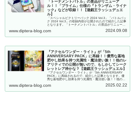
「トーナメントバトル」の景品がリニューア
ル！！「プライム」仕様の『トランザム・ライナ
ック』などが収録！！【遊戯王ラッシュデュエ
ル】
「スペシャルビクトリーパック 2024 Vol.3」「バトルパッ
ク 2024 Vol.3」の収録内容が公開されたので紹介した記事
となります。「トーナメントバトル」の景品がリニューア
ル！！「プライム」仕様の『トランザム・ライナック』な
2024.09.08
www.diptera-blog.com
どが再録！ラッシュデュエル
『アクセルワンダー・ライト』が「5th
ANNIVERSARY PACK」に再録！！優秀な墓地
肥やし効果を持つ光属性・魔法使い族！！他のレ
アリティでの公開が無いので、もしかしてシーク
レットレア枠かな？【遊戯王ラッシュデュエル】
『アクセルワンダー・ライト』が「5th ANNIVERSARY
PACK」に再録されるので、紹介した記事となります。優
秀な墓地肥やし効果を持つ光属性・魔法使い族！！他のレ
アリティでの公開が無いので、もしかしてシークレットレ
2025.02.22
www.diptera-blog.com
ア枠かな？【遊戯王ラッシュデュエル】