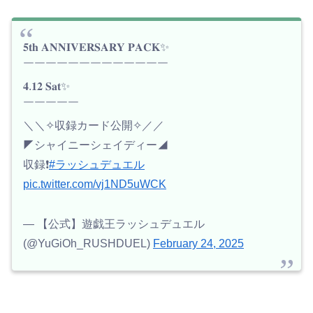
𝟓𝐭𝐡 𝐀𝐍𝐍𝐈𝐕𝐄𝐑𝐒𝐀𝐑𝐘 𝐏𝐀𝐂𝐊✨
￣￣￣￣￣￣￣￣￣￣￣￣￣
𝟒.𝟏𝟐 𝐒𝐚𝐭✨
￣￣￣￣￣
＼＼✧収録カード公開✧／／
◤シャイニーシェイディー◢
収録❗️
#ラッシュデュエル
pic.twitter.com/vj1ND5uWCK
— 【公式】遊戯王ラッシュデュエル
(@YuGiOh_RUSHDUEL)
February 24, 2025