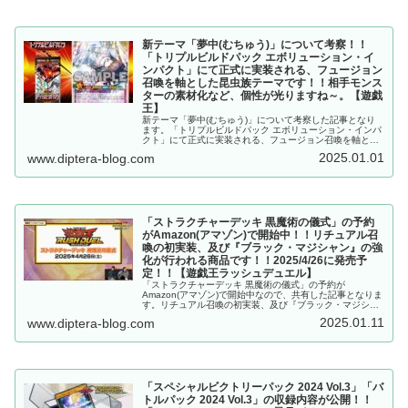
新テーマ「夢中(むちゅう)」について考察！！
「トリプルビルドパック エボリューション・イ
ンパクト」にて正式に実装される、フュージョン
召喚を軸とした昆虫族テーマです！！相手モンス
ターの素材化など、個性が光りますね～。【遊戯
王】
新テーマ「夢中(むちゅう)」について考察した記事となり
ます。「トリプルビルドパック エボリューション・インパ
クト」にて正式に実装される、フュージョン召喚を軸とし
た昆虫族テーマです！！相手モンスターの素材化など、個
2025.01.01
www.diptera-blog.com
性が光りますね～。【遊戯王ラッシュデュエル】
「ストラクチャーデッキ 黒魔術の儀式」の予約
がAmazon(アマゾン)で開始中！！リチュアル召
喚の初実装、及び『ブラック・マジシャン』の強
化が行われる商品です！！2025/4/26に発売予
定！！【遊戯王ラッシュデュエル】
「ストラクチャーデッキ 黒魔術の儀式」の予約が
Amazon(アマゾン)で開始中なので、共有した記事となりま
す。リチュアル召喚の初実装、及び『ブラック・マジシャ
ン』の強化が行われる商品です！！2025/4/26に発売予
2025.01.11
www.diptera-blog.com
定！！【遊戯王ラッシュデュエル】
「スペシャルビクトリーパック 2024 Vol.3」「バ
トルパック 2024 Vol.3」の収録内容が公開！！