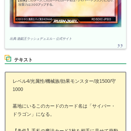
出典:遊戯王ラッシュデュエル – 公式サイト
テキスト
レベル4/光属性/機械族/効果モンスター/攻1500/守
1000
墓地にいるこのカードのカード名は「サイバー・
ドラゴン」になる。
【条件】手札の魔法カード1枚を相手に見せて発動