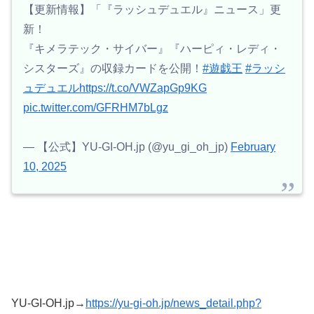
【更新情報】「『ラッシュデュエル』ニュース」更
新！
『キメラテック・サイバー』『ハーピィ・レディ・
シスターズ』の収録カードを公開！
#遊戯王
#ラッシ
ュデュエル
https://t.co/VWZapGp9KG
pic.twitter.com/GFRHM7bLgz
— 【公式】YU-GI-OH.jp (@yu_gi_oh_jp)
February
10, 2025
YU-GI-OH.jp→
https://yu-gi-oh.jp/news_detail.php?