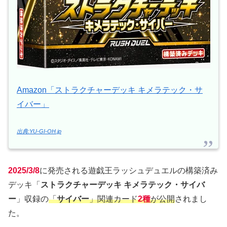
Amazon「ストラクチャーデッキ キメラテック・サ
イバー」
出典:YU-GI-OH.jp
2025/3/8
に発売される遊戯王ラッシュデュエルの構築済み
デッキ「
ストラクチャーデッキ キメラテック・サイバ
ー
」収録の
「
サイバー
」関連カード
2種
が公開
されまし
た。