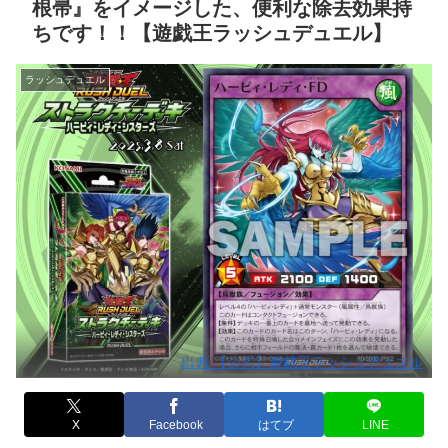
根帚』をイメージした、便利な除去効果持
ちです！！【遊戯王ラッシュデュエル】
ラッシュデュエル
出典:【公式】遊戯王ラッシュデュエル
X
Facebook
はてブ
LINE