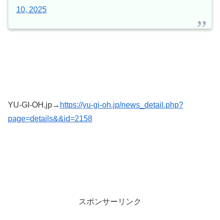
10, 2025
YU-GI-OH.jp→
https://yu-gi-oh.jp/news_detail.php?
page=details&&id=2158
スポンサーリンク