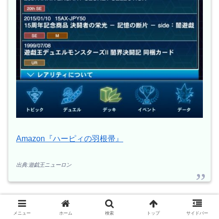
Amazon『ハーピィの羽根帚』
出典:遊戯王ニューロン
しかもこのカードのイラスト、アニメDMで孔雀舞が『ハ
メニュー
ホーム
検索
トップ
サイドバー
ーピィの羽根帚』を使用した際の演出が元になっていま