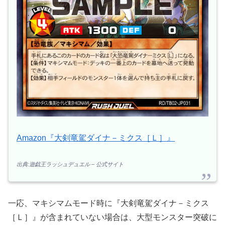
Amazon『大剣竜駕ダイナ－ミクス［Ｌ］』
出典:遊戯王ラッシュデュエル – 公式サイト
一応、マキシマムモード時に『大剣竜駕ダイナ－ミクス
［Ｌ］』が含まれていない場合は、大型モンスター突破に