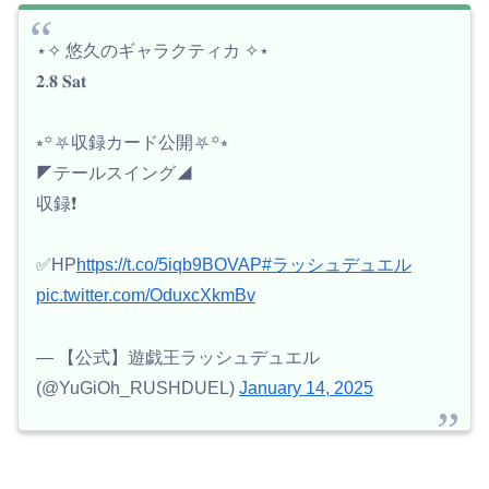
⋆✧ 悠久のギャラクティカ ✧⋆
𝟐.𝟖 𝐒𝐚𝐭
⭒꙳⛧収録カード公開⛧꙳⭒
◤テールスイング◢
収録❗️
✅HP
https://t.co/5iqb9BOVAP
#ラッシュデュエル
pic.twitter.com/OduxcXkmBv
— 【公式】遊戯王ラッシュデュエル
(@YuGiOh_RUSHDUEL)
January 14, 2025