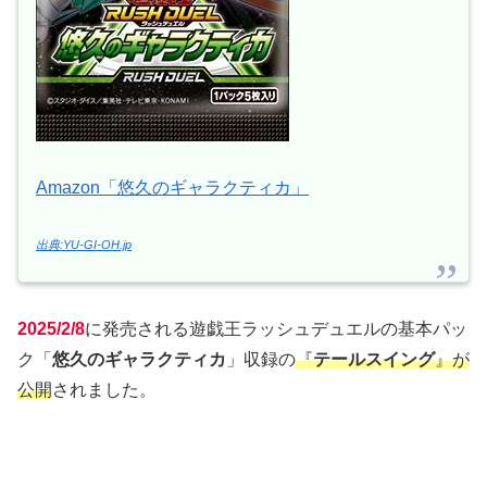
Amazon「悠久のギャラクティカ」
出典:YU-GI-OH.jp
2025/2/8
に発売される遊戯王ラッシュデュエルの基本パッ
ク「
悠久のギャラクティカ
」収録の
『
テールスイング
』が
公開
されました。