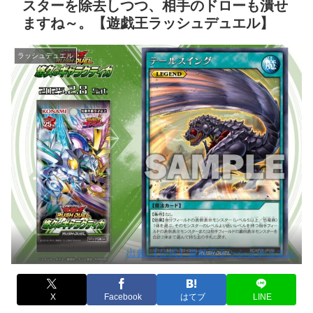
スターを除去しつつ、相手のドローも潰せ
ますね～。【遊戯王ラッシュデュエル】
ラッシュデュエル
出典:【公式】遊戯王ラッシュデュエル
X
Facebook
はてブ
LINE