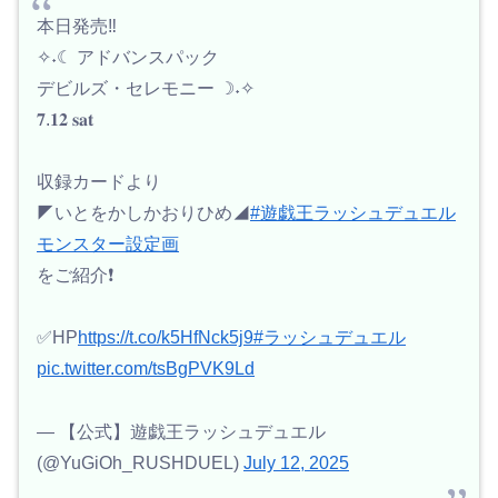
本日発売‼️
✧˖☾ アドバンスパック
デビルズ・セレモニー ☽˖✧
𝟕.𝟏𝟐 𝐬𝐚𝐭
収録カードより
◤いとをかしかおりひめ◢
#遊戯王ラッシュデュエル
モンスター設定画
をご紹介❗️
✅HP
https://t.co/k5HfNck5j9
#ラッシュデュエル
pic.twitter.com/tsBgPVK9Ld
— 【公式】遊戯王ラッシュデュエル
(@YuGiOh_RUSHDUEL)
July 12, 2025