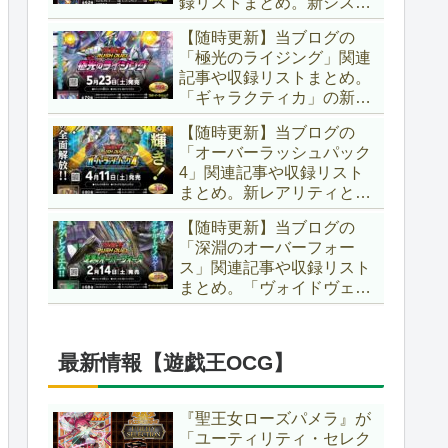
録リストまとめ。新システ
場です！！【遊戯王ラッシ
ム「ユニオンフュージョ
ュデュエル】
【随時更新】当ブログの
ン」の登場により、ようや
「極光のライジング」関連
く原作さながらの「ＸＹ
記事や収録リストまとめ。
Ｚ」が使用可能となりまし
「ギャラクティカ」の新た
た！！【遊戯王ラッシュデ
なフュージョンモンスター
ュエル】
【随時更新】当ブログの
やイラスト違い、「報道」
「オーバーラッシュパック
の強化に加え、幻竜族の新
4」関連記事や収録リスト
テーマ「纏竜」も登場で
まとめ。新レアリティとし
す！！【遊戯王ラッシュデ
てフルオーバーラッシュレ
ュエル】
【随時更新】当ブログの
ア仕様が初登場！！そし
「深淵のオーバーフォー
て、OCGの大人気テーマ
ス」関連記事や収録リスト
「霊使い」も同時に実装さ
まとめ。「ヴォイドヴェル
れています！！【遊戯王ラ
グ」や「夢中」、「ラ
ッシュデュエル】
ヴ」、「いとをかし」、
「コスモス姫」などの人気
最新情報【遊戯王OCG】
テーマ強化に加え、「冥
跡」もテーマ化です！！
【遊戯王ラッシュデュエ
『聖王女ローズパメラ』が
ル】
「ユーティリティ・セレク