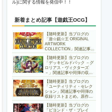
ル)に関する情報を発信中！！
新着まとめ記事【遊戯王OCG】
【随時更新】当ブログの
「遊☆戯☆王 ORIGINAL
ARTWORK
COLLECTION」関連記事や
同弾の収録リストまとめ。
【随時更新】当ブログの
マンガスタイルとオーバー
「デッキビルドパック －グ
フレームに焦点を当てた新
ロリアス・ヴィクターズ
商品！！また、原作のモン
－」関連記事や同弾の収録
スターもリメイクされてい
リストまとめ。効果を持た
ます！！【遊戯王OCG】
【随時更新】当ブログの
ない古のモンスターを使役
「ユーティリティ・セレク
する儀式テーマ「セネト」
ション」関連記事や同弾の
に加え、「レイズ・ムー
収録リストまとめ。原作の
ン」や「異解△」も登
名シーンや懐かしの人気モ
場！！【遊戯王OCG】
【随時更新】当ブログの
ンスターをイメージした新
「ビヨンド・ザ・ブレイ
規カードが多数登場！！ま