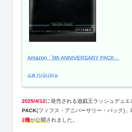
Amazon「5th ANNIVERSARY PACK」
出典:YU-GI-OH.jp
2025/4/12
に発売される遊戯王ラッシュデュエ
PACK
(フィフス・アニバーサリー・パック)」
2種
が公開
されました。