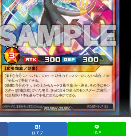
出典:【公式】遊戯王ラッシュデュエル
はてブ
LINE