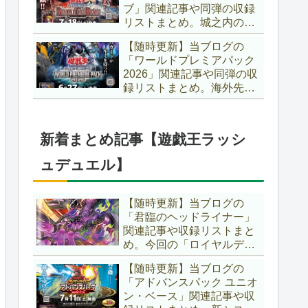
ブ」関連記事や同弾の収録
た、「ドミナス」などの豪
リストまとめ。城之内のカ
華再録にも注目ですね～。
ードたちが『時の黒魔術
【遊戯王OCG】
【随時更新】当ブログの
師』関連となってリメイ
「ワールドプレミアパック
ク！！さらに、「Ｄ－ＨＥ
2026」関連記事や同弾の収
ＲＯ」の『幽獄の時計塔』
録リストまとめ。海外先行
も待望のリメイクです！！
カードが例年より早く来
【遊戯王OCG】
日！！ゴースト骨塚をイメ
ージした『リビングデッド
新着まとめ記事【遊戯王ラッシ
の呼び声』関連に注目が集
まっていますね～。【遊戯
ュデュエル】
王OCG】
【随時更新】当ブログの
「君臨のヘッドライナー」
関連記事や収録リストまと
め。今回の「ロイヤルデモ
ンズ」は相手モンスターを
【随時更新】当ブログの
リリース！！また、新テー
「アドバンスパック ユニオ
マとして「救惺」、「ヘル
ン・ベース」関連記事や収
シィ」、「ゴエゴエ」も登