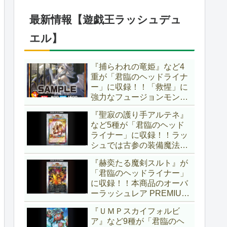
仕様に合わせた特別ルール
でしたし、それを再現する
最新情報【遊戯王ラッシュデュ
のかな？【遊戯王OCG】
エル】
『捕らわれの竜姫』など4
重が「君臨のヘッドライナ
ー」に収録！！「救惺」に
強力なフュージョンモンス
ターとサポーターが登
『聖寂の護り手アルテネ』
場！！性能の高さはもちろ
など5種が「君臨のヘッド
ん、イラストから推察され
ライナー」に収録！！ラッ
る背景ストーリーも興味深
シュでは古参の装備魔法
い……。【遊戯王ラッシュ
『アルテネの加護』がテー
デュエル】
『赫奕たる魔剣スルト』が
マ化！！3種のユニオンが
「君臨のヘッドライナー」
存在し、天使族では汎用的
に収録！！本商品のオーバ
なサポーターとなります
ーラッシュレア PREMIUM
ね！！【遊戯王ラッシュデ
BLACK Ver.枠！！初の下級
ュエル】
『ＵＭＰスカイフォルビ
モンスターで、「ヘルシ
ア』など9種が「君臨のヘ
ィ」と相性抜群なバウンス