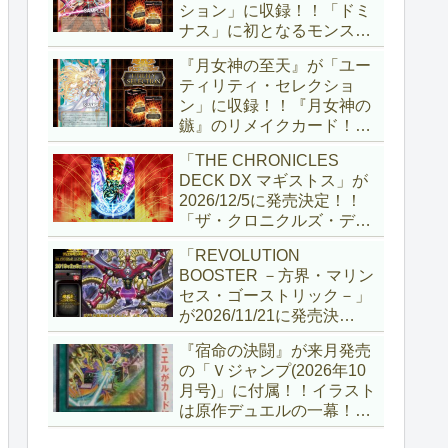
ション」に収録！！「ドミ
ナス」に初となるモンスタ
ーが登場！！『聖王の粉
『月女神の至天』が「ユー
砕』や『列王詩篇』に描か
ティリティ・セレクショ
れていた少女で、実際にこ
ン」に収録！！『月女神の
の2種を強力にサポートし
鏃』のリメイクカード！！
ていますね！！【遊戯王
選出傾向が読めなくなりま
OCG】
「THE CHRONICLES
したが、後攻向けとは言え
DECK DX マギストス」が
無効化範囲の広がった『墓
2026/12/5に発売決定！！
穴の指名者』はめちゃくち
「ザ・クロニクルズ・デッ
ゃ強力ですね！？【遊戯王
キ」がリニューアル！！第
OCG】
「REVOLUTION
1弾は「マギストス」と
BOOSTER －方界・マリン
「エンディミオン」が選出
セス・ゴーストリック－」
されています！！【遊戯王
が2026/11/21に発売決
OCG】
定！！「レボリューション
『宿命の決闘』が来月発売
ブースター」の第2弾！！
の「Ｖジャンプ(2026年10
今回は前回以上に個性派揃
月号)」に付属！！イラスト
いとなりましたね～。【遊
は原作デュエルの一幕！！
戯王OCG】
初期型デュエルディスクの