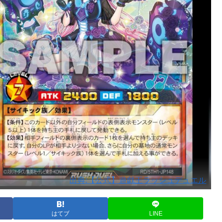
出典:【公式】遊戯王ラッシュデュエル
はてブ
LINE