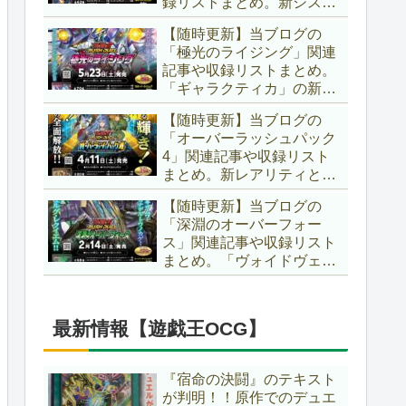
録リストまとめ。新システ
場です！！【遊戯王ラッシ
ム「ユニオンフュージョ
ュデュエル】
【随時更新】当ブログの
ン」の登場により、ようや
「極光のライジング」関連
く原作さながらの「ＸＹ
記事や収録リストまとめ。
Ｚ」が使用可能となりまし
「ギャラクティカ」の新た
た！！【遊戯王ラッシュデ
なフュージョンモンスター
ュエル】
【随時更新】当ブログの
やイラスト違い、「報道」
「オーバーラッシュパック
の強化に加え、幻竜族の新
4」関連記事や収録リスト
テーマ「纏竜」も登場で
まとめ。新レアリティとし
す！！【遊戯王ラッシュデ
てフルオーバーラッシュレ
ュエル】
【随時更新】当ブログの
ア仕様が初登場！！そし
「深淵のオーバーフォー
て、OCGの大人気テーマ
ス」関連記事や収録リスト
「霊使い」も同時に実装さ
まとめ。「ヴォイドヴェル
れています！！【遊戯王ラ
グ」や「夢中」、「ラ
ッシュデュエル】
ヴ」、「いとをかし」、
「コスモス姫」などの人気
最新情報【遊戯王OCG】
テーマ強化に加え、「冥
跡」もテーマ化です！！
【遊戯王ラッシュデュエ
『宿命の決闘』のテキスト
ル】
が判明！！原作でのデュエ