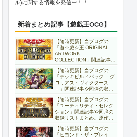
ル)に関する情報を発信中！！
新着まとめ記事【遊戯王OCG】
【随時更新】当ブログの
「遊☆戯☆王 ORIGINAL
ARTWORK
COLLECTION」関連記事や
同弾の収録リストまとめ。
【随時更新】当ブログの
マンガスタイルとオーバー
「デッキビルドパック －グ
フレームに焦点を当てた新
ロリアス・ヴィクターズ
商品！！また、原作のモン
－」関連記事や同弾の収録
スターもリメイクされてい
リストまとめ。効果を持た
ます！！【遊戯王OCG】
【随時更新】当ブログの
ない古のモンスターを使役
「ユーティリティ・セレク
する儀式テーマ「セネト」
ション」関連記事や同弾の
に加え、「レイズ・ムー
収録リストまとめ。原作の
ン」や「異解△」も登
名シーンや懐かしの人気モ
場！！【遊戯王OCG】
【随時更新】当ブログの
ンスターをイメージした新
「ビヨンド・ザ・ブレイ
規カードが多数登場！！ま