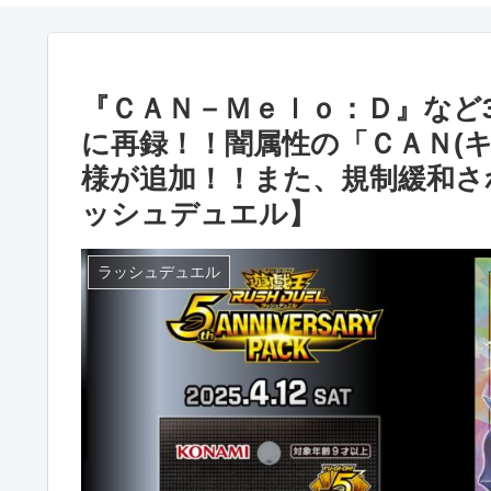
『ＣＡＮ－Ｍｅｌｏ：Ｄ』など3種が「
に再録！！闇属性の「ＣＡＮ(
様が追加！！また、規制緩和さ
ッシュデュエル】
ラッシュデュエル