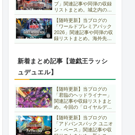
ブ」関連記事や同弾の収録
た、「ドミナス」などの豪
リストまとめ。城之内のカ
華再録にも注目ですね～。
ードたちが『時の黒魔術
【遊戯王OCG】
【随時更新】当ブログの
師』関連となってリメイ
「ワールドプレミアパック
ク！！さらに、「Ｄ－ＨＥ
2026」関連記事や同弾の収
ＲＯ」の『幽獄の時計塔』
録リストまとめ。海外先行
も待望のリメイクです！！
カードが例年より早く来
【遊戯王OCG】
日！！ゴースト骨塚をイメ
ージした『リビングデッド
新着まとめ記事【遊戯王ラッシ
の呼び声』関連に注目が集
まっていますね～。【遊戯
ュデュエル】
王OCG】
【随時更新】当ブログの
「君臨のヘッドライナー」
関連記事や収録リストまと
め。今回の「ロイヤルデモ
ンズ」は相手モンスターを
【随時更新】当ブログの
リリース！！また、新テー
「アドバンスパック ユニオ
マとして「救惺」、「ヘル
ン・ベース」関連記事や収
シィ」、「ゴエゴエ」も登