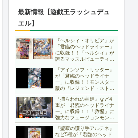
したが、後攻向けとは言え
無効化範囲の広がった『墓
最新情報【遊戯王ラッシュデュ
穴の指名者』はめちゃくち
ゃ強力ですね！？【遊戯王
エル】
OCG】
『ヘルシィ・オリビア』が
「君臨のヘッドライナー」
に収録！！「ヘルシィ」が
誇るマッスルビューティー
の詳細が判明！！優秀なリ
『アインソフ・リッター』
チュアル魔法『健康ズハ
が「君臨のヘッドライナ
イ！』をサルベージできる
ー」に収録！！モンスター
サポーターでしたか～。
版の『レジェンド・ストラ
【遊戯王ラッシュデュエ
イク』とも言える強力な蘇
ル】
『捕らわれの竜姫』など4
生効果持ち！！そのステー
重が「君臨のヘッドライナ
タスから、「救惺」との相
ー」に収録！！「救惺」に
性も抜群に良いですね～。
強力なフュージョンモンス
【遊戯王ラッシュデュエ
ターとサポーターが登
ル】
『聖寂の護り手アルテネ』
場！！性能の高さはもちろ
など5種が「君臨のヘッド
ん、イラストから推察され