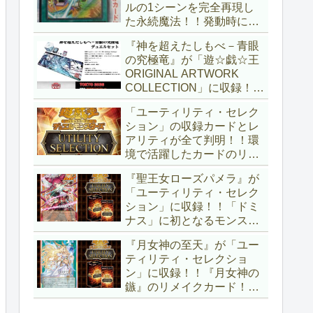
ルの1シーンを完全再現し
た永続魔法！！発動時に無
差別にモンスターを裏返す
『神を超えたしもべ－青眼
効果も、なかなかの影響力
の究極竜』が「遊☆戯☆王
ですね～。「Ｖジャンプ
ORIGINAL ARTWORK
(2026年10月号)」付属カー
COLLECTION」に収録！！
ド。【遊戯王OCG】
3回の攻撃と除去、強固な
「ユーティリティ・セレク
耐性と、正しく『強靭！無
ション」の収録カードとレ
敵！最強！』な「ブルーア
アリティが全て判明！！環
イズ」が登場です！！【遊
境で活躍したカードのリメ
戯王OCG】
イクが多数収録！！調整版
『聖王女ローズパメラ』が
『墓穴の指名者』や「ドミ
「ユーティリティ・セレク
ナス」の少女のカード化な
ション」に収録！！「ドミ
ど、注目要素が満載ですね
ナス」に初となるモンスタ
～。【遊戯王OCG】
ーが登場！！『聖王の粉
『月女神の至天』が「ユー
砕』や『列王詩篇』に描か
ティリティ・セレクショ
れていた少女で、実際にこ
ン」に収録！！『月女神の
の2種を強力にサポートし
鏃』のリメイクカード！！
ていますね！！【遊戯王
選出傾向が読めなくなりま
OCG】