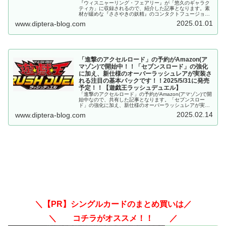
『ウィスニャーリング・フェアリー』が「悠久のギャラク
ティカ」に収録されるので、紹介した記事となります。素
材が緩めな『ささやきの妖精』のコンタクトフュージョン
モンスター！！強力な魔法・罠カードの除去効果に加え、
2025.01.01
www.diptera-blog.com
まさかの蘇生まで可能！？【遊戯王ラッシュデュエル】
「進撃のアクセルロード」の予約がAmazon(ア
マゾン)で開始中！！「セブンスロード」の強化
に加え、新仕様のオーバーラッシュレアが実装さ
れる注目の基本パックです！！2025/5/31に発売
予定！！【遊戯王ラッシュデュエル】
「進撃のアクセルロード」の予約がAmazon(アマゾン)で開
始中なので、共有した記事となります。「セブンスロー
ド」の強化に加え、新仕様のオーバーラッシュレアが実装
される注目の基本パックです！！2025/5/31に発売予
2025.02.14
www.diptera-blog.com
定！！【遊戯王ラッシュデュエル】
＼【PR】シングルカードのまとめ買いは／
＼ コチラがオススメ！！ ／