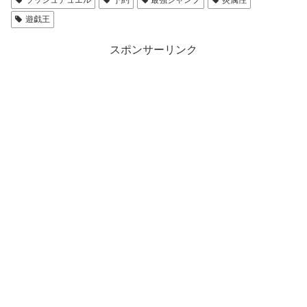
ラッシュデュエル
予約
最強ジャンプ
炎属性
遊戯王
スポンサーリンク