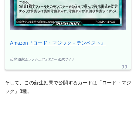
Amazon『ロード・マジック－テンペスト』
出典:遊戯王ラッシュデュエル – 公式サイト
そして、この蘇生効果で公開するカードは「ロード・マジ
ック」3種。