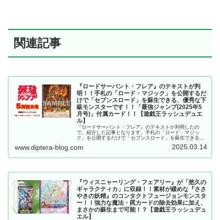
関連記事
『ロードサーバント・フレア』のテキストが判
明！！手札の「ロード・マジック」を公開するだ
けで「セブンスロード」を蘇生できる、優秀な下
級モンスターです！！「最強ジャンプ(2025年5
月号)」付属カード！！【遊戯王ラッシュデュエ
ル】
『ロードサーバント・フレア』のテキストが判明したの
で、紹介した記事となります。手札の「ロード・マジッ
ク」を公開するだけで「セブンスロード」を蘇生できる、
優秀な下級モンスターです！！「最強ジャンプ(2025年5月
2025.03.14
www.diptera-blog.com
号)」付属カード！！【遊戯王ラッシュデュエル】
『ウィスニャーリング・フェアリー』が「悠久の
ギャラクティカ」に収録！！素材が緩めな『ささ
やきの妖精』のコンタクトフュージョンモンスタ
ー！！強力な魔法・罠カードの除去効果に加え、
まさかの蘇生まで可能！？【遊戯王ラッシュデュ
エル】