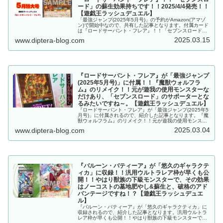
ード」の蘇生効果持ちです！！2025/4/4発売！！
【遊戯王ラッシュデュエル】
「最強ジャンプ(2025年5月号)」の予約がAmazon(アマゾ
ン)で開始中なので、共有した記事となります。付属カード
は『ロードサーバント・フレア』！！「セブンスロード」
の蘇生効果持ちです！！2025/4/4発売！！【遊戯王ラッシ
2025.03.15
www.diptera-blog.com
ュデュエル】
『ロードサーバント・フレア』が「最強ジャンプ
(2025年5月号)」に付属！！『魔獣ウォルフラ
ム』のリメイク！！元が遊我の使用モンスターな
だけあり、「セブンスロード」のサポーターとな
るみたいですね～。【遊戯王ラッシュデュエル】
『ロードサーバント・フレア』が「最強ジャンプ(2025年5
月号)」に付属されるので、紹介した記事となります。『魔
獣ウォルフラム』のリメイク！！元が遊我の使用モンスタ
ーなだけあり、「セブンスロード」のサポーターとなるみ
2025.03.04
www.diptera-blog.com
たいですね～。【遊戯王ラッシュデュエル】
『バルーン・バティーア』が「悠久のギャラクテ
ィカ」に収録！！汎用ウルトラレア枠が早くも公
開！！やはり獣族の下級モンスターで、その効果
はノーコストの墓地肥やし&蘇生と、破格のアド
バンテージですね！？【遊戯王ラッシュデュエ
ル】
『バルーン・バティーア』が「悠久のギャラクティカ」に
収録されるので、紹介した記事となります。汎用ウルトラ
レア枠が早くも公開！！やはり獣族の下級モンスターで、