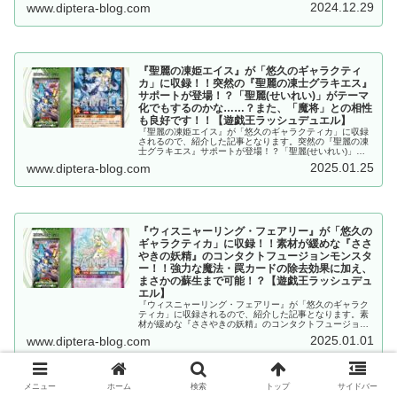
その効果はノーコストの墓地肥やし&蘇生と、破格のアド
2024.12.29
www.diptera-blog.com
バンテージですね！？【遊戯王ラッシュデュエル】
『聖麗の凍姫エイス』が「悠久のギャラクティ
カ」に収録！！突然の『聖麗の凍士グラキエス』
サポートが登場！？「聖麗(せいれい)」がテーマ
化でもするのかな……？また、「魔将」との相性
も良好です！！【遊戯王ラッシュデュエル】
『聖麗の凍姫エイス』が「悠久のギャラクティカ」に収録
されるので、紹介した記事となります。突然の『聖麗の凍
士グラキエス』サポートが登場！？「聖麗(せいれい)」が
テーマ化でもするのかな……？また、「魔将」との相性も
2025.01.25
www.diptera-blog.com
良好です！！【遊戯王ラッシュデュエル】
『ウィスニャーリング・フェアリー』が「悠久の
ギャラクティカ」に収録！！素材が緩めな『ささ
やきの妖精』のコンタクトフュージョンモンスタ
ー！！強力な魔法・罠カードの除去効果に加え、
まさかの蘇生まで可能！？【遊戯王ラッシュデュ
エル】
『ウィスニャーリング・フェアリー』が「悠久のギャラク
ティカ」に収録されるので、紹介した記事となります。素
材が緩めな『ささやきの妖精』のコンタクトフュージョン
モンスター！！強力な魔法・罠カードの除去効果に加え、
2025.01.01
www.diptera-blog.com
まさかの蘇生まで可能！？【遊戯王ラッシュデュエル】
メニュー
ホーム
検索
トップ
サイドバー