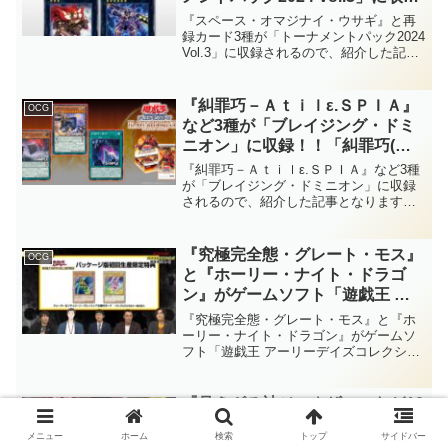
録！！「ブルーアイズ」や「白き
『スペース・オマジナイ・ウサギ』と再
森」で有用な通常モンスターが登
録カード3種が「トーナメントパック2024
Vol.3」に収録されるので、紹介した記事
場！！「Ｘ－セイバー」や「Ｄ
となります。「ブルーアイズ」や「白き
Ｄ」も期待できそう？【遊戯王
森」で有用な通常モンスターが登場！！
OCG】
「Ｘ－セイバー」や「ＤＤ」も期待でき
『糾罪巧－Ａｔｉｌε.ＳＰＩＡ』
OCG
そう？【遊戯王OCG】
など3種が「ブレイジング・ドミ
ニオン」に収録！！「糾罪巧(エ
ニアクラフト)」に新たな制圧効
『糾罪巧－Ａｔｉｌε.ＳＰＩＡ』など3種
果持ちが登場！！同一チェーン上
が「ブレイジング・ドミニオン」に収録
されるので、紹介した記事となります。
の相手効果を全て無に帰す、非常
「糾罪巧(エニアクラフト)」に新たな制圧
に強烈なモンスターだ……。【遊
効果持ちが登場！！同一チェーン上の相
戯王OCG】
手効果を全て無に帰す、非常に強烈なモ
『究極完全態・グレート・モス』
OCG
ンスターだ……。【遊戯王OCG】
と『ホーリー・ナイト・ドラゴ
ン』がゲームソフト「遊戯王 ア
ーリーデイズコレクション」に付
『究極完全態・グレート・モス』と『ホ
属！！どちらもクォーターセンチ
ーリー・ナイト・ドラゴン』がゲームソ
フト「遊戯王 アーリーデイズコレクショ
ュリーシークレットレア仕様！！
ン」に付属されるので、紹介した記事と
ただ、ランダム封入ですか……。
なります。どちらもクォーターセンチュ
【遊戯王OCG】
リーシークレットレア仕様！！ただ、ラ
『見えざる神ジャウザー』など10
OCG
ンダム封入ですか……。【遊戯王OCG】
種が「デッキビルドパック ファ
メニュー
ホーム
検索
トップ
サイドバー
ントム・リベンジャーズ」に収