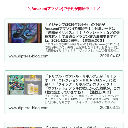
＼Amazon(アマゾン)で予約が開始中！！／
「Ｖジャンプ(2026年6月号)」の予約が
Amazon(アマゾン)で開始中！！付属カードは
『黒陽竜イリオス』！！「ヴァレット」などの各
種素材として最適なドラゴン族の展開要員です
ね。2026/4/21に発売。【遊戯王OCG】
「Ｖジャンプ(2026年6月号)」の予約がAmazon(アマゾン)
で開始中なので、共有した記事となります。付属カードは
『黒陽竜イリオス』！！「ヴァレット」などの各種素材と
して最適なドラゴン族の展開要員ですね。2026/4/21に発
2026.04.08
www.diptera-blog.com
売。【遊戯王OCG】
『トリプル・ヴァレル・リボルブ』が「リミット
オーバーコレクション－THE RIVALS－」に収
録！！『クイック・リボルブ』のリメイク！！
「ヴァレット」デッキに欲しかった効果が、この
1枚に詰まっていますね！！【遊戯王OCG】
『トリプル・ヴァレル・リボルブ』が「リミットオーバー
コレクション－THE RIVALS－」に収録されるので、紹介
した記事となります。『クイック・リボルブ』のリメイ
ク！！「ヴァレット」デッキに欲しかった効果が、この1
2026.03.13
www.diptera-blog.com
枚に詰まっていますね！！【遊戯王OCG】
『スカーレッド・ノヴァ・ドラゴン－バーニン