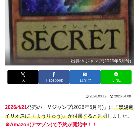
出典:Ｖジャンプ(2026年5月号)
X
Facebook
はてブ
LINE
2026.03.19
2026.04.08
2026/4/21
発売の「
Ｖジャンプ
(2026年6月号)」に
『
黒陽竜
イリオス
(こくようりゅう)』が付属すると判明
しました。
※Amazon(アマゾン)で予約が開始中！！