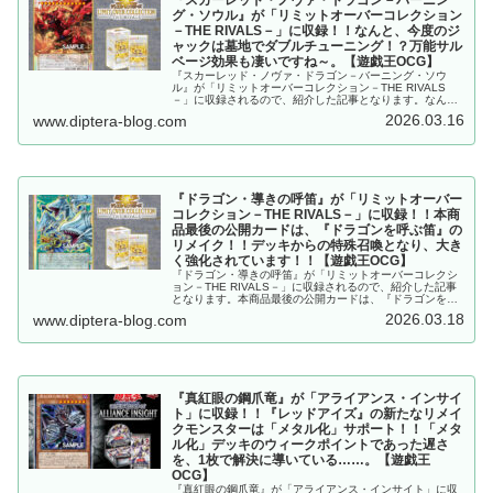
グ・ソウル』が「リミットオーバーコレクション
－THE RIVALS－」に収録！！なんと、今度のジ
ャックは墓地でダブルチューニング！？万能サル
ベージ効果も凄いですね～。【遊戯王OCG】
『スカーレッド・ノヴァ・ドラゴン－バーニング・ソウ
ル』が「リミットオーバーコレクション－THE RIVALS
－」に収録されるので、紹介した記事となります。なん
と、今度のジャックは墓地でダブルチューニング！？万能
2026.03.16
www.diptera-blog.com
サルベージ効果も凄いですね～。【遊戯王OCG】
『ドラゴン・導きの呼笛』が「リミットオーバー
コレクション－THE RIVALS－」に収録！！本商
品最後の公開カードは、『ドラゴンを呼ぶ笛』の
リメイク！！デッキからの特殊召喚となり、大き
く強化されています！！【遊戯王OCG】
『ドラゴン・導きの呼笛』が「リミットオーバーコレクシ
ョン－THE RIVALS－」に収録されるので、紹介した記事
となります。本商品最後の公開カードは、『ドラゴンを呼
ぶ笛』のリメイク！！デッキからの特殊召喚となり、大き
2026.03.18
www.diptera-blog.com
く強化されています！！【遊戯王OCG】
『真紅眼の鋼爪竜』が「アライアンス・インサイ
ト」に収録！！『レッドアイズ』の新たなリメイ
クモンスターは「メタル化」サポート！！「メタ
ル化」デッキのウィークポイントであった遅さ
を、1枚で解決に導いている……。【遊戯王
OCG】
『真紅眼の鋼爪竜』が「アライアンス・インサイト」に収