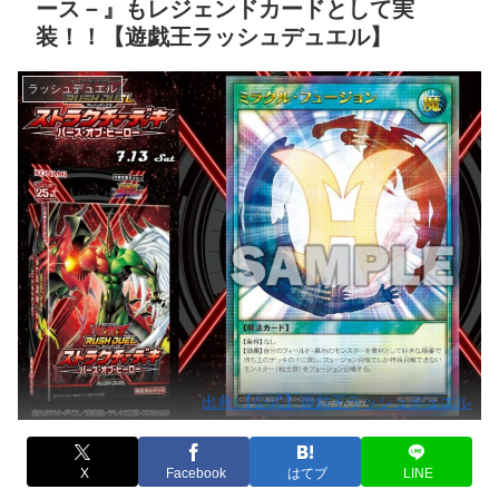
ース－』もレジェンドカードとして実
装！！【遊戯王ラッシュデュエル】
ラッシュデュエル
出典:【公式】遊戯王ラッシュデュエル
X
Facebook
はてブ
LINE