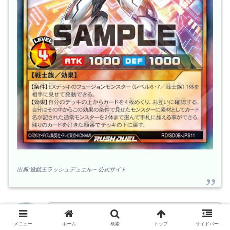
出典:遊戯王ラッシュデュエル – 公式サイト
もしかしたら、サポーターと思われる「Ｒ・
メニュー
ホーム
検索
トップ
サイドバー
ＨＥＲＯ」が全て光属性で、このモンスター