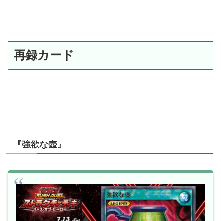
再録カード
『強欲な壺』