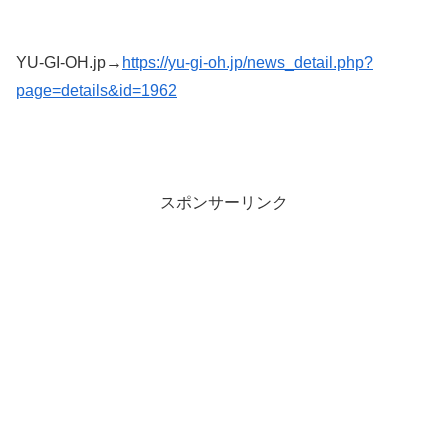
YU-GI-OH.jp→
https://yu-gi-oh.jp/news_detail.php?
page=details&id=1962
スポンサーリンク