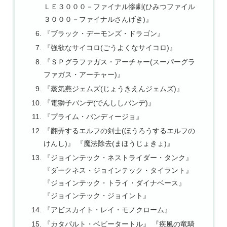
ＬＥ３０００－ファイナル惨劇(ひみつファイル
３０００－ファイナルさんげき)』
『ブラック・デーモンズ・ドラゴン』
『強欲なサイコロ(ごうよくなサイコロ)』
『ＳＰグラファガス・アーチャー(スーパーグラ
ファガス・アーチャー)』
『蒸気燕ジェムズ(じょうきえんジェムズ)』
『電獅子バンデ(でんししバンデ)』
『プライム・バンディージョ』
『翻弄するエルフの剣士(ほうろうするエルフの
けんし)』 『魔法除去(まほうじょきょ)』
『ジョインテック・ネストライダー・タンク』
『ダークネス・ジョインテック・タイラント』
『ジョインテック・トライ・ダイナベース』
『ジョインテック・ジョイント』
『アビスカイト・レイ・モノクローム』
『カタパルト・ベビータートル』 『疾風の竜騎