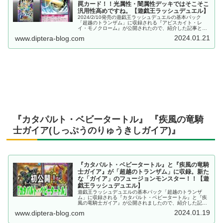
罠カード！！光属性・闇属性デッキではそこそこ
汎用性高めですね。【遊戯王ラッシュデュエル】
2024/2/10発売の遊戯王ラッシュデュエルの基本パック
「超越のトランザム」に収録される『アビスカイト・レ
イ・モノクローム』が公開されたので、紹介した記事とな
ります。
2024.01.21
www.diptera-blog.com
『カタパルト・ベビータートル』 『疾風の竜騎
士ガイア(しっぷうのりゅうきしガイア)』
『カタパルト・ベビータートル』と『疾風の竜騎
士ガイア』が「超越のトランザム」に収録。新た
な「ガイア」のフュージョンモンスター！！【遊
戯王ラッシュデュエル】
遊戯王ラッシュデュエルの基本パック「超越のトランザ
ム」に収録される『カタパルト・ベビータートル』と『疾
風の竜騎士ガイア』が公開されましたので、紹介した記事
となります。
2024.01.19
www.diptera-blog.com