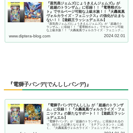
『蒸気燕ジェムズ(じょうきえんジェムズ)』が
「超越のトランザム」に収録！！『電導精ボル
ト』でサルベージ可能な上級水族！！『火轟嵐凰
ヴォルカライズ・フェニックス』の強化が止まら
ない！！【遊戯王ラッシュデュエル】
『蒸気燕ジェムズ(じょうきえんジェムズ)』が「超越のト
ランザム」に収録！！『電導精ボルト』でサルベージ可能
な上級水族！！『火轟嵐凰ヴォルカライズ・フェニック
ス』の強化が止まらない！！【遊戯王ラッシュデュエル】
2024.02.01
www.diptera-blog.com
『電獅子バンデ(でんししバンデ)』
『電獅子バンデ(でんしし)』が「超越のトランザ
ム」に収録！！『火轟嵐凰ヴォルカライズ・フェ
ニックス』の新たなサポート！！【遊戯王ラッシ
ュデュエル】
『電獅子バンデ』が「超越のトランザム」に収録されるの
で、紹介した記事となります。「ＳＰアシスタント」に続
く、『火轟嵐凰ヴォルカライズ・フェニックス』サポート
の新たな炎属性・雷族！！【遊戯王ラッシュデュエル】