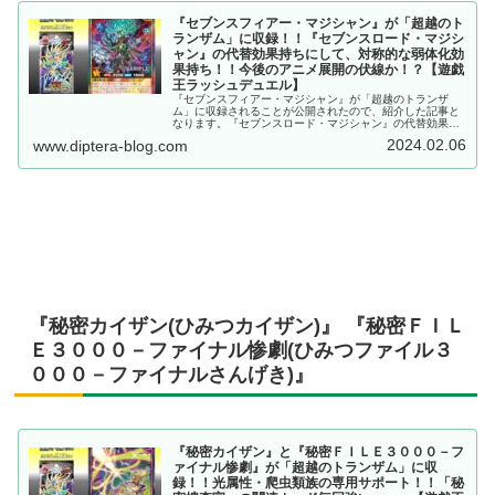
『セブンスフィアー・マジシャン』が「超越のト
ランザム」に収録！！『セブンスロード・マジシ
ャン』の代替効果持ちにして、対称的な弱体化効
果持ち！！今後のアニメ展開の伏線か！？【遊戯
王ラッシュデュエル】
『セブンスフィアー・マジシャン』が「超越のトランザ
ム」に収録されることが公開されたので、紹介した記事と
なります。『セブンスロード・マジシャン』の代替効果持
ちにして、対称的な弱体化効果持ち！！今後のアニメ展開
2024.02.06
www.diptera-blog.com
の伏線か！？【遊戯王ラッシュデュエル】
『秘密カイザン(ひみつカイザン)』 『秘密ＦＩＬ
Ｅ３０００－ファイナル惨劇(ひみつファイル３
０００－ファイナルさんげき)』
『秘密カイザン』と『秘密ＦＩＬＥ３０００－フ
ァイナル惨劇』が「超越のトランザム」に収
録！！光属性・爬虫類族の専用サポート！！「秘