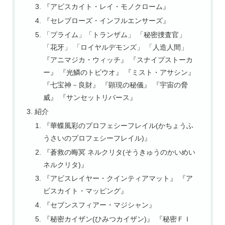
『アビスカイト・レイ・モノクローム』
『セレブローズ・インフルエンサーズ』
「プライム」「トランザム」 「秘密捜査官」
「花牙」 「ロイヤルデモンズ」 「人造人間」
『アニマジカ・ウィッチ』 『スナイプストーカ
ー』 『光鱗のトビウオ』 『ミスト・アサシン』
『七宝神－良財』 『顕現の秘儀』 『宇宙の脅
威』 『サンセットリバース』
紹介
『華蝶風彩のプロフェシーフレイル(かちょうふ
うさいのプロフェシーフレイル)』
『蒼救の晦冥 ネルクリタ(そうきゅうのかいめい
ネルクリタ)』
『アビスレイヤー・クインティアマット』 『ア
ビスカイト・マッピング』
『セブンスフィアー・マジシャン』
『秘密カイザン(ひみつカイザン)』 『秘密ＦＩ