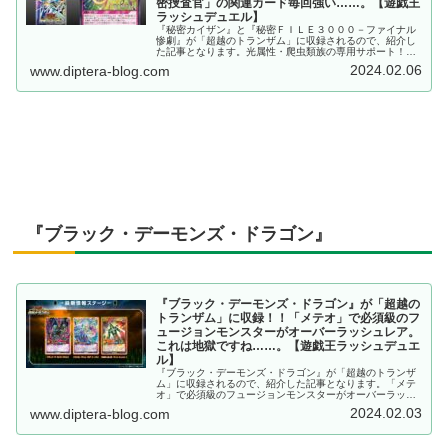
密捜査官」の関連カード毎回強い……。【遊戯王
ラッシュデュエル】
『秘密カイザン』と『秘密ＦＩＬＥ３０００－ファイナル
惨劇』が「超越のトランザム」に収録されるので、紹介し
た記事となります。光属性・爬虫類族の専用サポート！！
「秘密捜査官」のサポート毎回強い……。【遊戯王ラッシ
2024.02.06
www.diptera-blog.com
ュデュエル】
『ブラック・デーモンズ・ドラゴン』
『ブラック・デーモンズ・ドラゴン』が「超越の
トランザム」に収録！！「メテオ」で必須級のフ
ュージョンモンスターがオーバーラッシュレア。
これは地獄ですね……。【遊戯王ラッシュデュエ
ル】
『ブラック・デーモンズ・ドラゴン』が「超越のトランザ
ム」に収録されるので、紹介した記事となります。「メテ
オ」で必須級のフュージョンモンスターがオーバーラッシ
ュレア。これは地獄ですね……。【遊戯王ラッシュデュエ
2024.02.03
www.diptera-blog.com
ル】