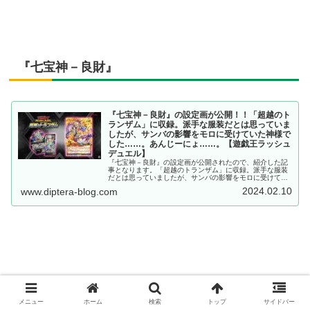
『七宝神－良財』
『七宝神－良財』の設定画が公開！！「超越のト
ランザム」に収録。派手な服装だとは思っていま
したが、サンバの影響をモロに受けていた神様で
した……。あんじーにょ……。【遊戯王ラッシュ
デュエル】
『七宝神－良財』の設定画が公開されたので、紹介した記
事となります。「超越のトランザム」に収録。派手な服装
だとは思っていましたが、サンバの影響をモロに受けてい
た神様でした……。あんじーにょ……。【遊戯王ラッシュ
2024.02.10
www.diptera-blog.com
デュエル】
『トランザム・プライム・アーマーノヴァ』
メニュー
ホーム
検索
トップ
サイドバー