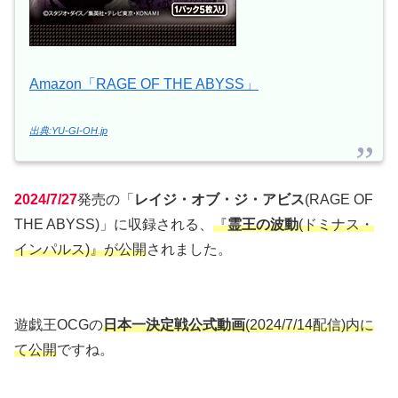
Amazon「RAGE OF THE ABYSS」
出典:YU-GI-OH.jp
2024/7/27
発売の「
レイジ・オブ・ジ・アビス
(RAGE OF
THE ABYSS)」に収録される、
『
霊王の波動
(ドミナス・
インパルス)』が公開
されました。
遊戯王OCGの
日本一決定戦公式動画
(2024/7/14配信)内に
て公開
ですね。