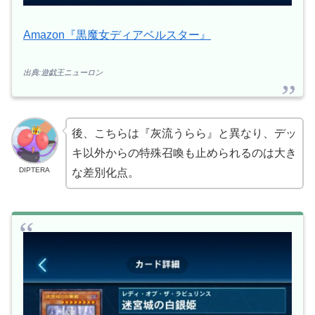
Amazon『黒魔女ディアベルスター』
出典:遊戯王ニューロン
後、こちらは『灰流うらら』と異なり、デッ
キ以外からの特殊召喚も止められるのは大き
DIPTERA
な差別化点。