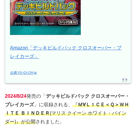
Amazon「デッキビルドパック クロスオーバー・ブ
レイカーズ」
出典:YU-GI-OH.jp
2024/8/24
発売の「
デッキビルドパック クロスオーバー・
ブレイカーズ
」に収録される、
『
Ｍ∀ＬＩＣＥ＜Ｑ＞ＷＨ
ＩＴＥ ＢＩＮＤＥＲ
(マリス クイーン ホワイト・バイン
ダー)』が公開
されました。