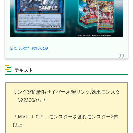
出典:【公式】遊戯王OCG
テキスト
リンク3/闇属性/サイバース族/リンク/効果モンスタ
ー/攻2300/↑/←/→
「Ｍ∀ＬＩＣＥ」モンスターを含むモンスター2体
以上