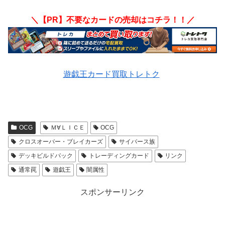
＼【PR】不要なカードの売却はコチラ！！／
遊戯王カード買取トレトク
OCG
Ｍ∀ＬＩＣＥ
OCG
クロスオーバー・ブレイカーズ
サイバース族
デッキビルドパック
トレーディングカード
リンク
通常罠
遊戯王
闇属性
スポンサーリンク