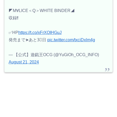
◤M∀LICE＜Q＞WHITE BINDER◢
収録❗️
✅HP
https://t.co/xFrXOIHGuJ
発売まで➤あと3⃣日
pic.twitter.com/txciDxlm4g
— 【公式】遊戯王OCG (@YuGiOh_OCG_INFO)
August 21, 2024