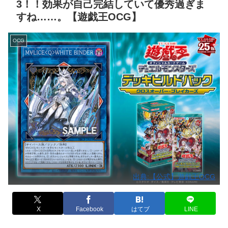
3！！効果が自己完結していて優秀過ぎま
すね……。【遊戯王OCG】
OCG
出典:【公式】遊戯王OCG
X
Facebook
はてブ
LINE