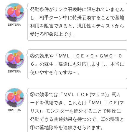
発動条件がリンク召喚時に限られていません
し、相手ターン中に特殊召喚することで墓地
DIPTERA
利用を阻害できると、汎用性もテキストから
受ける印象以上です。
③の効果や『Ｍ∀ＬＩＣＥ＜Ｃ＞ＧＷＣ－０
６』の蘇生・帰還にも対応しますし、本当に
DIPTERA
使いやすそうですね～。
②の効果では「Ｍ∀ＬＩＣＥ(マリス)」罠カ
ードを供給でき、これらは「Ｍ∀ＬＩＣＥ(マ
DIPTERA
リス)」モンスターを除外することで即座に
発動できる共通効果を持つので、③の帰還と
①の墓地除外を連鎖させられます。