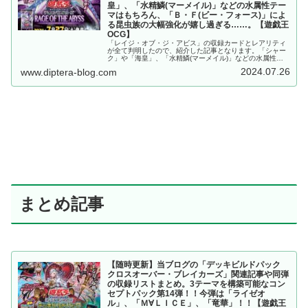
皇」、「水精鱗(マーメイル)」などの水属性テー
マはもちろん、「Ｂ・Ｆ(ビー・フォース)」によ
る昆虫族の大幅強化が嬉し過ぎる……。【遊戯王
OCG】
「レイジ・オブ・ジ・アビス」の収録カードとレアリティ
が全て判明したので、紹介した記事となります。「シャー
ク」や「海皇」、「水精鱗(マーメイル)」などの水属性テ
ーマはもちろん、「Ｂ・Ｆ(ビー・フォース)」による昆虫
2024.07.26
www.diptera-blog.com
族の大幅強化が嬉し過ぎる……。【遊戯王OCG】
まとめ記事
【随時更新】当ブログの「デッキビルドパック
クロスオーバー・ブレイカーズ」関連記事や同弾
の収録リストまとめ。3テーマを構築可能なコン
セプトパック第14弾！！今弾は「ライゼオ
ル」、「Ｍ∀ＬＩＣＥ」、「竜華」！！【遊戯王