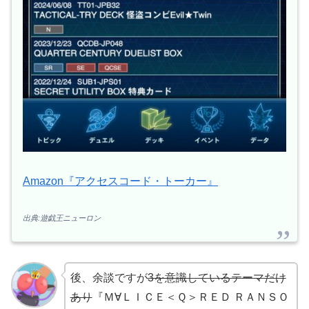
Amazon『アクセスコード・トーカー』
出典:遊戯王ニューロン
後、余談ですが
3を意識しているテーマだけ
あり
『Ｍ∀ＬＩＣＥ＜Ｑ＞ＲＥＤ ＲＡＮＳＯ