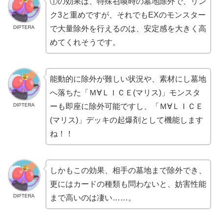
①の効果は、特殊召喚時の墓地除外で、リン
ク3と重めですが、それでもEXのモンスター
DIPTERA
で大量除外を行えるのは、安定感を大きく高
めてくれそうです。
能動的に除外が難しい状況や、素材にし墓地
へ落ちた「Ｍ∀ＬＩＣＥ(マリス)」モンスタ
DIPTERA
ーも即座に除外可能ですし、「Ｍ∀ＬＩＣＥ
(マリス)」デッキの起爆剤として機能します
ね！！
しかもこの効果、相手の墓地まで除外でき、
更にはカードの種類も問わないと、妨害性能
DIPTERA
まで高いのは凄い……。