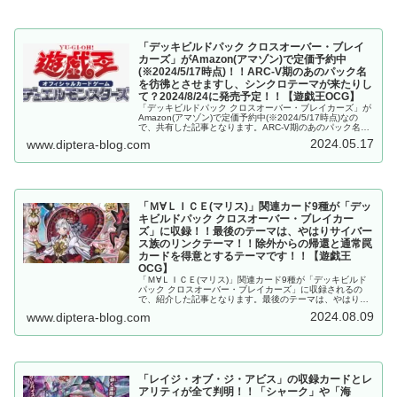
「デッキビルドパック クロスオーバー・ブレイ
カーズ」がAmazon(アマゾン)で定価予約中
(※2024/5/17時点)！！ARC-V期のあのパック名
を彷彿とさせますし、シンクロテーマが来たりし
て？2024/8/24に発売予定！！【遊戯王OCG】
「デッキビルドパック クロスオーバー・ブレイカーズ」が
Amazon(アマゾン)で定価予約中(※2024/5/17時点)なの
で、共有した記事となります。ARC-V期のあのパック名を
彷彿とさせますし、シンクロテーマが来たりして？
2024.05.17
www.diptera-blog.com
2024/8/24に発売予定！
「Ｍ∀ＬＩＣＥ(マリス)」関連カード9種が「デッ
キビルドパック クロスオーバー・ブレイカー
ズ」に収録！！最後のテーマは、やはりサイバー
ス族のリンクテーマ！！除外からの帰還と通常罠
カードを得意とするテーマです！！【遊戯王
OCG】
「Ｍ∀ＬＩＣＥ(マリス)」関連カード9種が「デッキビルド
パック クロスオーバー・ブレイカーズ」に収録されるの
で、紹介した記事となります。最後のテーマは、やはりサ
イバース族のリンクテーマ！！除外からの帰還と通常罠カ
2024.08.09
www.diptera-blog.com
ードを得意とするテーマです！！【遊戯王OCG】
「レイジ・オブ・ジ・アビス」の収録カードとレ
アリティが全て判明！！「シャーク」や「海