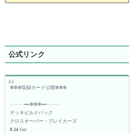
公式リンク
✼✼✼収録カード公開✼✼✼
┈┈┈•••✼✼✼•••┈┈┈
デッキビルドパック
クロスオーバー・ブレイカーズ
𝟖.𝟐𝟒 𝘚𝘢𝘵