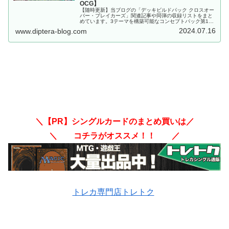
OCG】
【随時更新】当ブログの「デッキビルドパック クロスオー
バー・ブレイカーズ」関連記事や同弾の収録リストをまと
めています。3テーマを構築可能なコンセプトパック第14
弾！！今弾は「ライゼオル」、「Ｍ∀ＬＩＣＥ」、「竜
2024.07.16
www.diptera-blog.com
華」！！【遊戯王OCG】
＼【PR】シングルカードのまとめ買いは／
＼ コチラがオススメ！！ ／
トレカ専門店トレトク