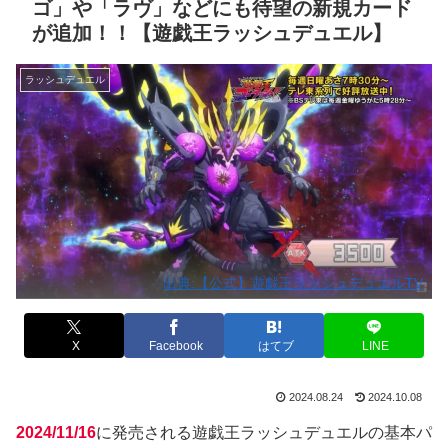
ゴ」や「ラヴ」などにも待望の新規カード
が追加！！【遊戯王ラッシュデュエル】
ラッシュデュエル
出典:【公式】遊戯王ラッシュデュエルTV
X
Facebook
はてブ
LINE
2024.08.24
2024.10.08
2024/11/16
に発売される遊戯王ラッシュデュエルの基本パ