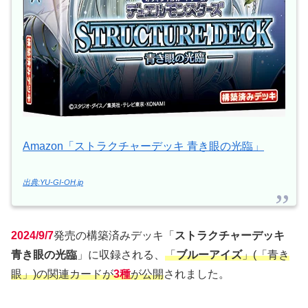
Amazon「ストラクチャーデッキ 青き眼の光臨」
出典:YU-GI-OH.jp
2024/9/7
発売の構築済みデッキ「
ストラクチャーデッキ
青き眼の光臨
」に収録される、
「
ブルーアイズ
」(「青き
眼」)の関連カードが
3種
が公開
されました。