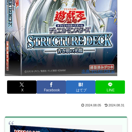
出典:YU-GI-OH.jp
X
Facebook
はてブ
LINE
2024.08.05
2024.08.31