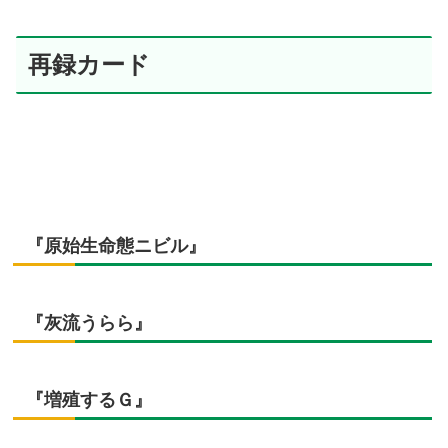
再録カード
『原始生命態ニビル』
『灰流うらら』
『増殖するＧ』