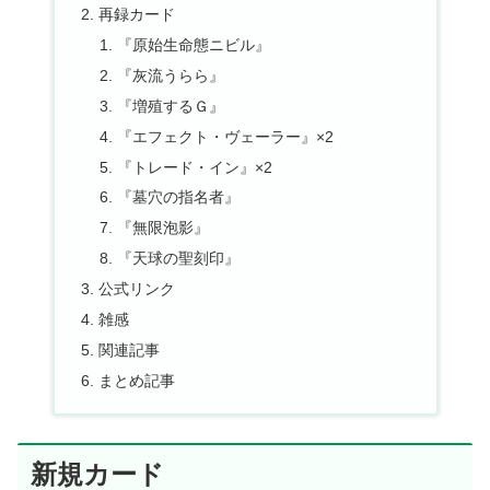
再録カード
『原始生命態ニビル』
『灰流うらら』
『増殖するＧ』
『エフェクト・ヴェーラー』×2
『トレード・イン』×2
『墓穴の指名者』
『無限泡影』
『天球の聖刻印』
公式リンク
雑感
関連記事
まとめ記事
新規カード