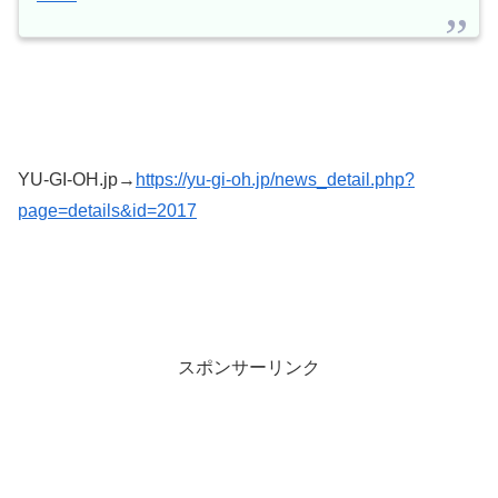
YU-GI-OH.jp→
https://yu-gi-oh.jp/news_detail.php?
page=details&id=2017
スポンサーリンク