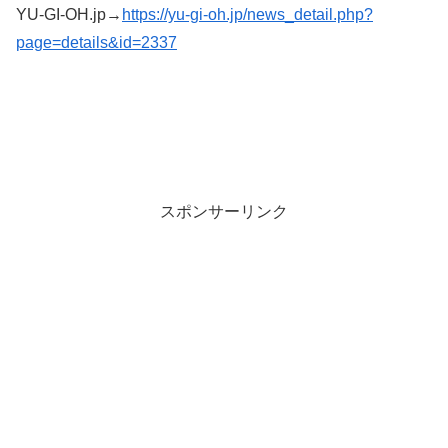
YU-GI-OH.jp→
https://yu-gi-oh.jp/news_detail.php?
page=details&id=2337
スポンサーリンク