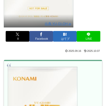
出典:YU-GI-OH.jp
X
Facebook
はてブ
LINE
2025.09.16
2025.10.07