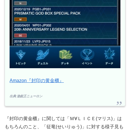
Amazon『封印の黄金櫃』
出典:遊戯王ニューロン
『封印の黄金櫃』に関しては「Ｍ∀ＬＩＣＥ(マリス)」は
もちろんのこと、「征竜(せいりゅう)」に対する様子見も