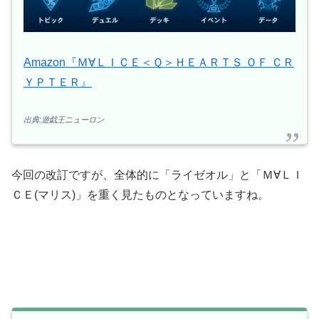
Amazon『Ｍ∀ＬＩＣＥ＜Ｑ＞ＨＥＡＲＴＳ ＯＦ ＣＲ
ＹＰＴＥＲ』
出典:遊戯王ニューロン
今回の改訂ですが、全体的に「ライゼオル」と「Ｍ∀ＬＩ
ＣＥ(マリス)」を重く見たものとなっていますね。