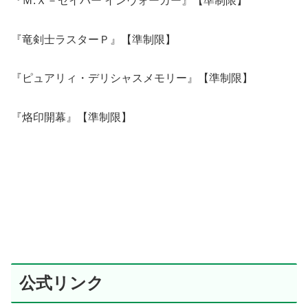
『Ｍ.Ｘ－セイバー インヴォーカー』【準制限】
『竜剣士ラスターＰ』【準制限】
『ピュアリィ・デリシャスメモリー』【準制限】
『烙印開幕』【準制限】
公式リンク