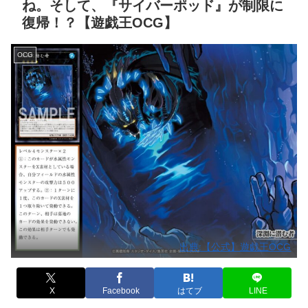
ね。そして、『サイバーポッド』が制限に
復帰！？【遊戯王OCG】
OCG
出典:【公式】遊戯王OCG
X
Facebook
はてブ
LINE